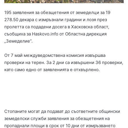
195 заявления за обезщетения от земеделци за 19
278.50 декара с измръзнали градини и лозя през
пролетта са подадени досега в Хасковска област,
съобщиха за Haskovo.info от Областна дирекция
„Земеделие“.
От 7 май междуведомствена комисия извършва
проверки на терен. За 2 дни са извършени 36 проверки,
като само едно от заявленията е отхвърлено.
Стопаните могат да подават до съответните общински
земеделски служби заявления за обезщетения на
пропаднали площи в срок от 10 дни от измръзването