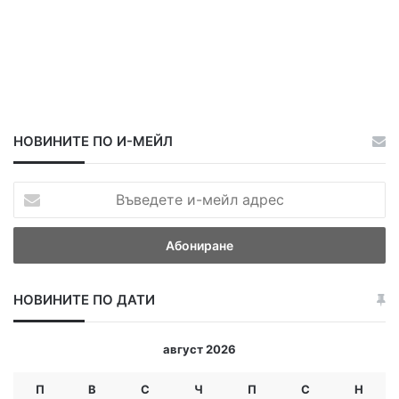
НОВИНИТЕ ПО И-МЕЙЛ
В
ъ
в
е
д
е
НОВИНИТЕ ПО ДАТИ
т
е
и
август 2026
-
м
П
В
С
Ч
П
С
Н
е