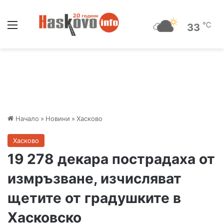
Меню
℃
33
Начало
»
Новини
»
Хасково
Хасково
19 278 декара пострадаха от
измръзване, изчисляват
щетите от градушките в
Хасковско