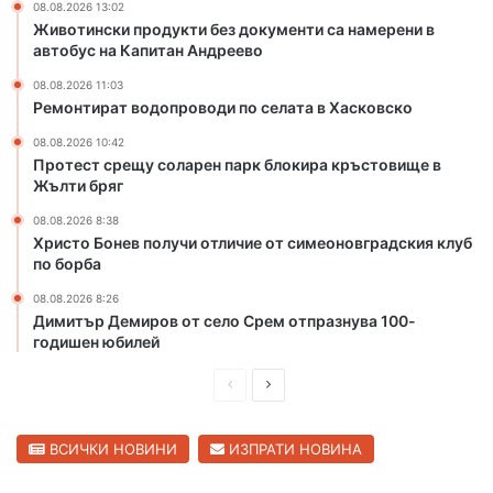
08.08.2026 13:02
к
е
Животински продукти без документи са намерени в
о
л
автобус на Капитан Андреево
ч
а
е
т
08.08.2026 11:03
Ремонтират водопроводи по селата в Хасковско
т
а
в
в
08.08.2026 10:42
ъ
Х
Протест срещу соларен парк блокира кръстовище в
р
а
Жълти бряг
т
с
08.08.2026 8:38
о
к
Христо Бонев получи отличие от симеоновградския клуб
м
о
по борба
я
в
с
с
08.08.2026 8:26
т
к
Димитър Демиров от село Срем отпразнува 100-
о
о
годишен юбилей
н
а
П
С
С
р
л
в
е
е
ВСИЧКИ НОВИНИ
ИЗПРАТИ НОВИНА
е
т
д
д