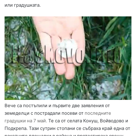
или градушката.
Вече са постъпили и първите две заявления от
земеделци с пострадали посеви от
последните
градушки на 7 май.
Те са от селата Конуш, Войводово и
Подкрепа. Тази сутрин стопани се събраха край една от
ракетните площадки в района и протестираха срещу