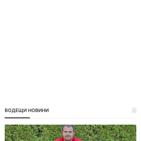
ВОДЕЩИ НОВИНИ
Т
Р
е
е