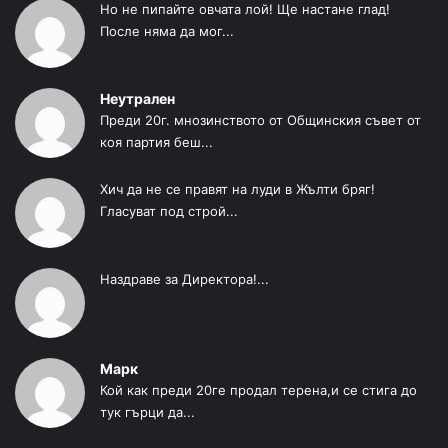
Но не пипайте овчата лой! Ще настане глад!
После няма да мог...
Неутрален
Преди 20г. мнозинството от Общинския съвет от
коя партия беш...
Хич да не се правят на луди в Жълти бряг!
Гласуват под строй...
Наздраве за Директора!...
Марк
Кой как преди 20ге продал терена,и се стига до
тук гърци да...