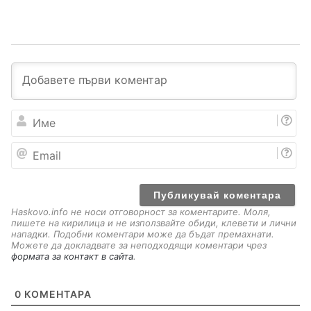
И
м
е
E
m
a
i
l
Haskovo.info не носи отговорност за коментарите. Моля,
пишете на кирилица и не използвайте обиди, клевети и лични
нападки. Подобни коментари може да бъдат премахнати.
Можете да докладвате за неподходящи коментари чрез
формата за контакт в сайта
.
0
КОМЕНТАРА