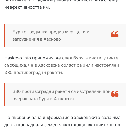
неефективността им.
Буря с градушка предизвика щети и
затруднения в Хасково
Haskovo.info припомня, че
след бурята институциите
съобщиха, че в Хасковска област са били изстреляни
380 противоградни ракети.
380 противоградни ракети са изстреляни при
вчерашната буря в Хасковско
По първоначална информация в хасковските села има
доста пропаднали земеделски площи, включително и