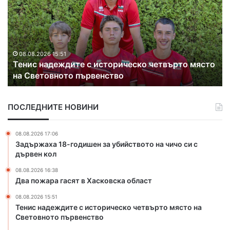
н
м
и
о
с
н
н
т
а
и
д
р
08.08.2026 15:51
Тенис надеждите с историческо четвърто място
е
а
на Световното първенство
ж
т
д
в
и
о
ПОСЛЕДНИТЕ НОВИНИ
т
д
е
о
с
п
08.08.2026 17:06
и
р
Задържаха 18-годишен за убийството на чичо си с
с
о
дървен кол
т
в
08.08.2026 16:38
о
о
Два пожара гасят в Хасковска област
р
д
и
и
08.08.2026 15:51
ч
п
Тенис надеждите с историческо четвърто място на
е
о
Световното първенство
с
с