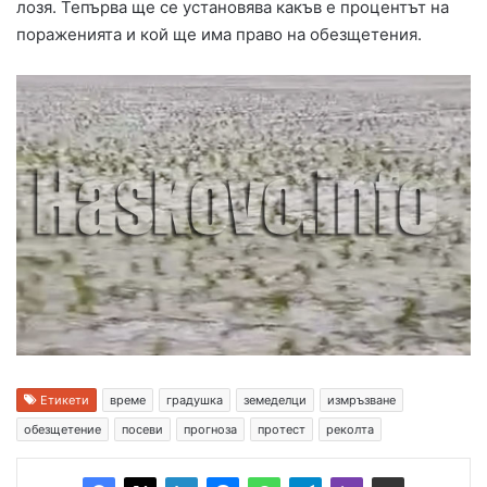
лозя. Тепърва ще се установява какъв е процентът на
пораженията и кой ще има право на обезщетения.
Етикети
време
градушка
земеделци
измръзване
обезщетение
посеви
прогноза
протест
реколта