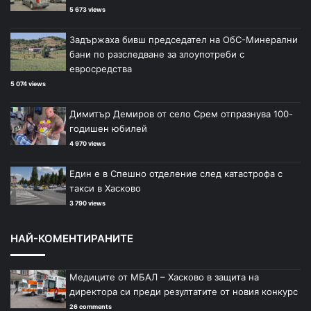
5 673 views
Задържаха бивш председател на ОбС-Минерални
бани по разследване за злоупотреби с
евросредства
5 074 views
Димитър Демиров от село Срем отпразнува 100-
годишен юбилей
4 970 views
Един е в Спешно отделение след катастрофа с
такси в Хасково
3 790 views
НАЙ-КОМЕНТИРАНИТЕ
Медиците от МБАЛ – Хасково в защита на
директора си преди резултатите от новия конкурс
26 comments