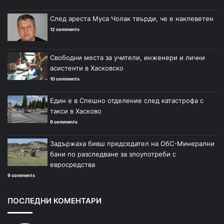
След ареста Муса Чолак твърди, че е наклеветен
12 comments
Свободни места за учители, инженери и лични
асистенти в Хасковско
10 comments
Един е в Спешно отделение след катастрофа с
такси в Хасково
9 comments
Задържаха бивш председател на ОбС-Минерални
бани по разследване за злоупотреби с
евросредства
9 comments
ПОСЛЕДНИ КОМЕНТАРИ