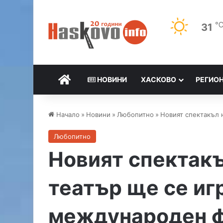
31
НАЧАЛО
НОВИНИ
ХАСКОВО
РЕГИО
Начало
»
Новини
»
Любопитно
»
Новият спектакъл 
Любопитно
Новият спектакъ
театър ще се иг
международен 