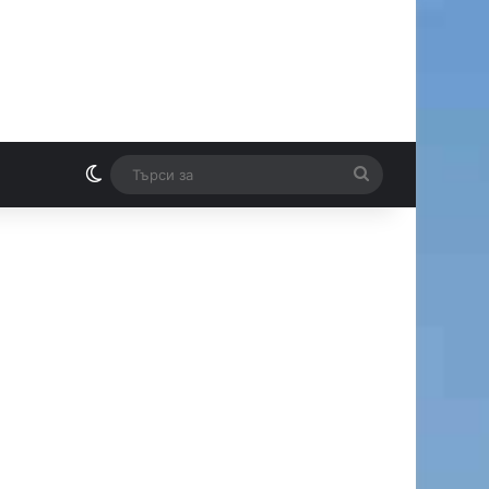
Switch skin
Търси
И
за