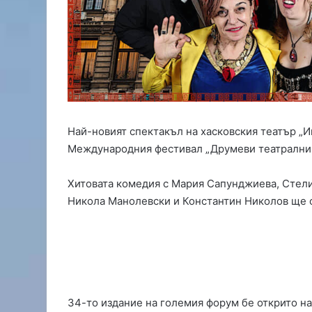
х
а
с
к
о
в
с
к
и
Най-новият спектакъл на хасковския театър „Ив
г
Международния фестивал „Друмеви театрални 
и
м
н
Хитовата комедия с Мария Сапунджиева, Стели
а
Никола Манолевски и Константин Николов ще с
з
и
с
т
о
т
м
34-то издание на големия форум бе открито на 
е