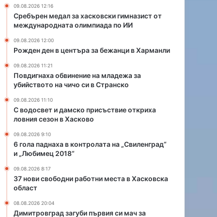
е
09.08.2026 12:16
н
Сребърен медал за хасковски гимназист от
и
международната олимпиада по ИИ
е
09.08.2026 12:00
н
Рожден ден в центъра за бежанци в Харманли
а
м
09.08.2026 11:21
л
Повдигнаха обвинение на младежа за
а
убийството на чичо си в Странско
д
09.08.2026 11:10
е
С водосвет и дамско присъствие откриха
ж
ловния сезон в Хасково
а
з
09.08.2026 9:10
6 гола паднаха в контролата на „Свиленград“
а
и „Любимец 2018“
у
б
09.08.2026 8:17
и
37 нови свободни работни места в Хасковска
й
област
с
08.08.2026 20:04
т
Димитровград загуби първия си мач за
в