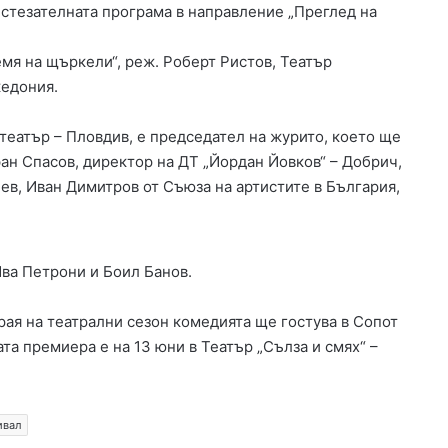
ъстезателната програма в направление „Преглед на
мя на щъркели“, реж. Роберт Ристов, Театър
кедония.
театър – Пловдив, е председател на журито, което ще
ан Спасов, директор на ДТ „Йордан Йовков“ – Добрич,
ев, Иван Димитров от Съюза на артистите в България,
Ива Петрони и Боил Банов.
рая на театрални сезон комедията ще гостува в Сопот
та премиера е на 13 юни в Театър „Сълза и смях“ –
ивал