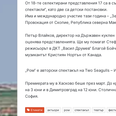
От 18-те селектирани представления 17 са в с
ж
спектакли“, като две са детски постановки.
д
Има и международно участие тази година – „Зе
у
н
Провокация от Скопие, Република северна Ма
а
р
Петър Влайков, директор на Държавен куклен 
о
оценява представленията. Ще му помагат Стеф
д
режисьорът в ДКТ „Васил Друмев“ Благой Бойч
н
а
музикантът Кристиян Нортън от Канада.
т
а
„Ром“ е авторски спектакъл на Two Seagulls – 
о
л
и
Премиерата му в Хасково беше през март. До к
м
на 3 юни и в Димитровград на 12 юни. Столична
п
София.
и
а
д
Етикети
актьори
ром
спектакъл
театър
фест
а