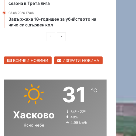
сезона в Трета лига
о
т
08.08.2026 17:06
о
Задържаха 18-годишен за убийството на
чичо си с дървен кол
н
а
П
С
ч
и
р
л
ч
е
е
о
ВСИЧКИ НОВИНИ
ИЗПРАТИ НОВИНА
д
д
с
и
и
в
в
ш
а
С
31
н
щ
т
℃
р
а
а
а
с
с
н
Хасково
34º - 22º
т
т
с
40%
к
р
р
4.99 km/h
Ясно небе
о
а
а