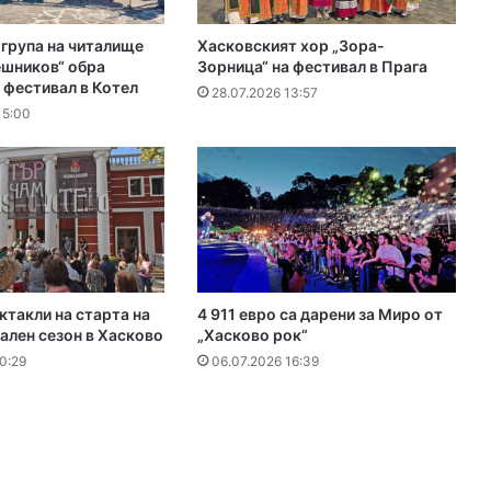
група на читалище
Хасковският хор „Зора-
ешников“ обра
Зорница“ на фестивал в Прага
 фестивал в Котел
28.07.2026 13:57
15:00
ктакли на старта на
4 911 евро са дарени за Миро от
ален сезон в Хасково
„Хасково рок“
0:29
06.07.2026 16:39