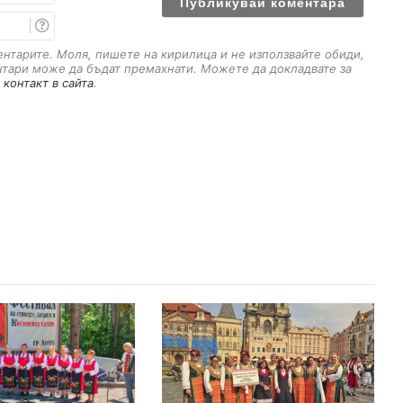
е
E
m
a
ментарите. Моля, пишете на кирилица и не използвайте обиди,
i
нтари може да бъдат премахнати. Можете да докладвате за
l
 контакт в сайта
.