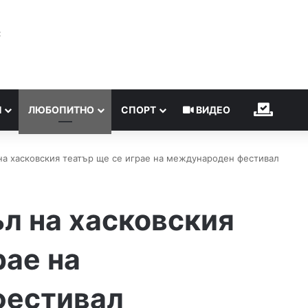
℃
Н
ЛЮБОПИТНО
СПОРТ
ВИДЕО
ИЗБОР
на хасковския театър ще се играе на международен фестивал
л на хасковския
рае на
фестивал