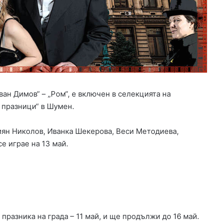
р
а
з
а
б
е
ж
а
н
ан Димов“ – „Ром“, е включен в селекцията на
ц
празници“ в Шумен.
и
в
Х
ян Николов, Иванка Шекерова, Веси Методиева,
а
е играе на 13 май.
р
м
а
н
л
и
празника на града – 11 май, и ще продължи до 16 май.