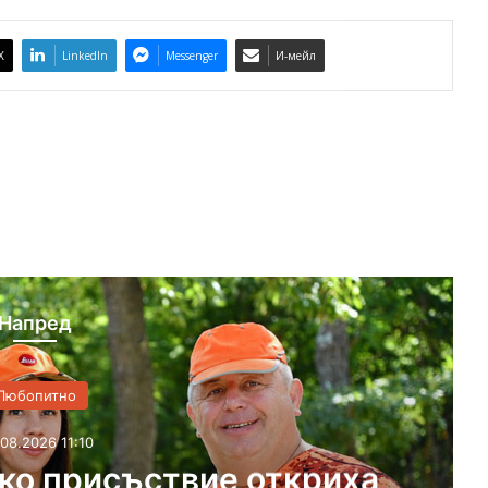
X
LinkedIn
Messenger
И-мейл
Напред
Любопитно
08.08.2026 8:26
Димитър Демиров от 