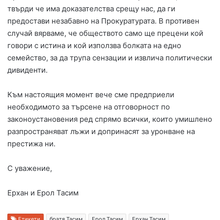
твърди че има доказателства срещу нас, да ги
предостави незабавно на Прокуратурата. В противен
случай вярваме, че обществото само ще прецени кой
говори с истина и кой използва болката на едно
семейство, за да трупа сензации и извлича политически
дивиденти.
Към настоящия момент вече сме предприели
необходимото за търсене на отговорност по
законоустановения ред спрямо всички, които умишлено
разпространяват лъжи и допринасят за уронване на
престижа ни.
С уважение,
Ерхан и Ерол Тасим
Етикети
братя Тасим
Ерол Тасим
Ерхан Тасим