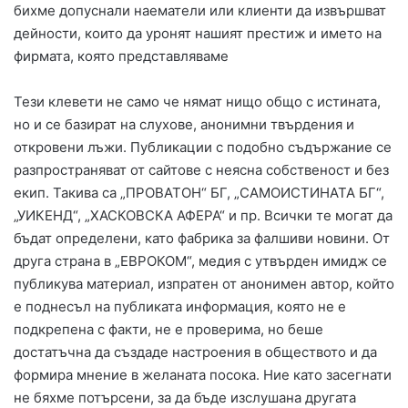
бихме допуснали наематели или клиенти да извършват
дейности, които да уронят нашият престиж и името на
фирмата, която представляваме
Тези клевети не само че нямат нищо общо с истината,
но и се базират на слухове, анонимни твърдения и
откровени лъжи. Публикации с подобно съдържание се
разпространяват от сайтове с неясна собственост и без
екип. Такива са „ПРОВАТОН“ БГ, „САМОИСТИНАТА БГ“,
„УИКЕНД“, „ХАСКОВСКА АФЕРА“ и пр. Всички те могат да
бъдат определени, като фабрика за фалшиви новини. От
друга страна в „ЕВРОКОМ“, медия с утвърден имидж се
публикува материал, изпратен от анонимен автор, който
е поднесъл на публиката информация, която не е
подкрепена с факти, не е проверима, но беше
достатъчна да създаде настроения в обществото и да
формира мнение в желаната посока. Ние като засегнати
не бяхме потърсени, за да бъде изслушана другата