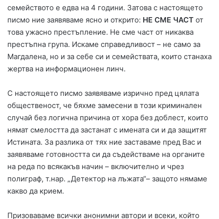
семейството е едва на 4 години. Затова с настоящето
писмо ние заявяваме ясно и открито:
НЕ СМЕ ЧАСТ
от
това ужасно престъпление. Не сме част от никаква
престъпна група. Искаме справедливост – не само за
Магдалена, но и за себе си и семействата, които станаха
жертва на информационен линч.
С настоящето писмо заявяваме изрично пред цялата
общественост, че бяхме замесени в този криминален
случай без логична причина от хора без доблест, които
нямат смелостта да застанат с имената си и да защитят
Истината. За разлика от тях ние заставаме пред Вас и
заявяваме готовността си да съдействаме на органите
на реда по всякакъв начин – включително и чрез
полиграф, т.нар. „Детектор на лъжата“– защото нямаме
какво да крием.
Призоваваме всички анонимни автори и всеки, който