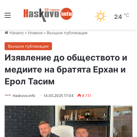
Меню
℃
24
Начало
»
Новини
»
Външни публикации
Външни публикации
Изявление до обществото и
медиите на братята Ерхан и
Ерол Тасим
Haskovo.info
14.05.2025 17:04
8 731