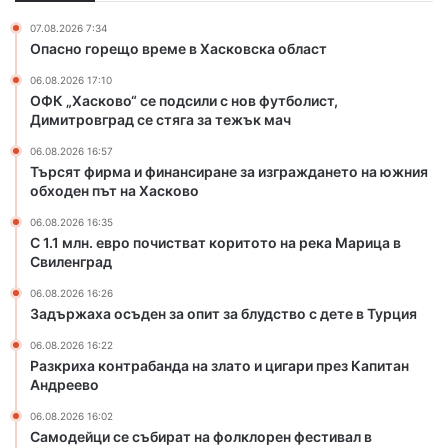
п
н
07.08.2026 7:34
о
а
Опасно горещо време в Хасковска област
д
н
06.08.2026 17:10
с
с
ОФК „Хасково“ се подсили с нов футболист,
и
и
Димитровград се стяга за тежък мач
л
р
и
а
06.08.2026 16:57
с
н
Търсят фирма и финансиране за изграждането на южния
н
е
обходен път на Хасково
о
з
06.08.2026 16:35
в
а
С 1.1 млн. евро почистват коритото на река Марица в
ф
и
Свиленград
у
з
т
г
06.08.2026 16:26
Задържаха осъден за опит за блудство с дете в Турция
б
р
о
а
06.08.2026 16:22
л
ж
Разкриха контрабанда на злато и цигари през Капитан
и
д
Андреево
с
а
06.08.2026 16:02
т
н
Самодейци се събират на фолклорен фестивал в
,
е