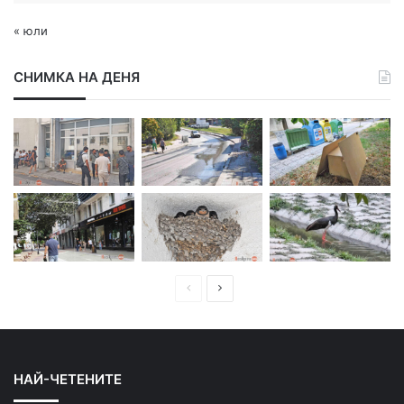
« юли
СНИМКА НА ДЕНЯ
П
С
р
л
е
е
д
д
НАЙ-ЧЕТЕНИТЕ
и
в