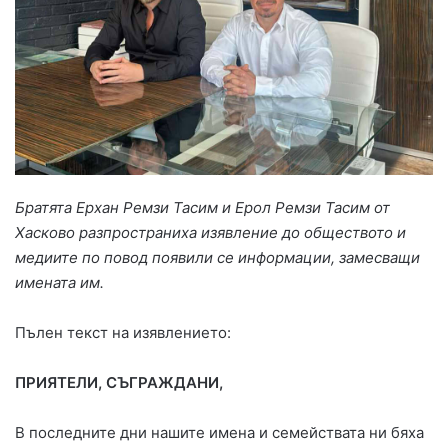
Братята
Ерхан Ремзи Тасим и Ерол Ремзи Тасим
от
Хасково
разпространиха изявление до обществото и
медиите по повод появили се информации, замесващи
имената им.
Пълен текст на изявлението:
П
РИЯТЕЛИ, СЪГРАЖДАНИ,
В последните дни нашите имена и семействата ни бяха