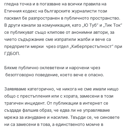
гледна точка и в погазване на всички правила на
Етичния кодекс на българските журналисти този
пасквил бе разпространен в публичното пространство.
В други канали за комуникация, като „Ю Туб“ и „Тик Ток“
се публикуват също клипове от анонимни автори, за
чието съдържание сме изпратили жалби и вече са
предприети мерки чрез отдел „Киберпрестъпност“ при
ГДБОП.
Бяхме публично оклеветени и нарочени чрез
безотговорно поведение, което вече е опасно.
Заявяваме категорично, че никога не сме имали нищо
общо с престъпления или с хората, замесени в този
трагичен инцидент. От публикации в интернет се
създаде фалшив образ, че едва ли не управляваме
мрежа за изнудване и насилие. Твърди се, че синовете
ни са замесени в това, а единственото момче в