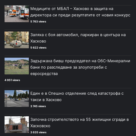
ш
а
Медиците от МБАЛ – Хасково в защита на
н
щ
директора си преди резултатите от новия конкурс
а
а
5 763 views
с
с
Заляха с боя автомобил, паркиран в центъра на
т
т
Хасково
р
р
5 622 views
а
а
Задържаха бивш председател на ОбС-Минерални
н
н
бани по разследване за злоупотреби с
и
и
евросредства
ц
ц
4 951 views
а
а
Един е в Спешно отделение след катастрофа с
такси в Хасково
3 745 views
Започна строителството на 55 жилищни сгради в
Хасковско
3 635 views