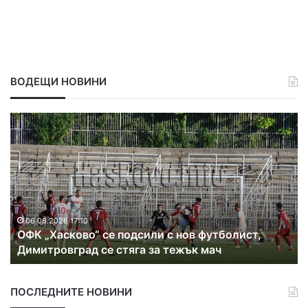
ВОДЕЩИ НОВИНИ
О
Т
Ф
ъ
К
р
„
с
Х
я
а
т
с
ф
к
и
06.08.2026 17:10
ОФК „Хасково“ се подсили с нов футболист,
о
р
Димитровград се стяга за тежък мач
в
м
о
а
“
и
ПОСЛЕДНИТЕ НОВИНИ
с
ф
е
и