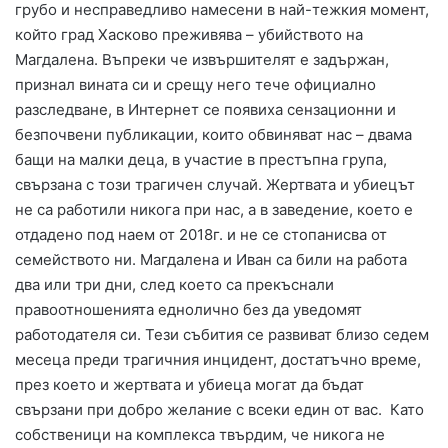
грубо и несправедливо намесени в най-тежкия момент,
който град Хасково преживява – убийството на
Магдалена. Въпреки че извършителят е задържан,
признал вината си и срещу него тече официално
разследване, в Интернет се появиха сензационни и
безпочвени публикации, които обвиняват нас – двама
бащи на малки деца, в участие в престъпна група,
свързана с този трагичен случай. Жертвата и убиецът
не са работили никога при нас, а в заведение, което е
отдадено под наем от 2018г. и не се стопанисва от
семейството ни. Магдалена и Иван са били на работа
два или три дни, след което са прекъснали
правоотношенията еднолично без да уведомят
работодателя си. Тези събития се развиват близо седем
месеца преди трагичния инцидент, достатъчно време,
през което и жертвата и убиеца могат да бъдат
свързани при добро желание с всеки един от вас. Като
собственици на комплекса твърдим, че никога не