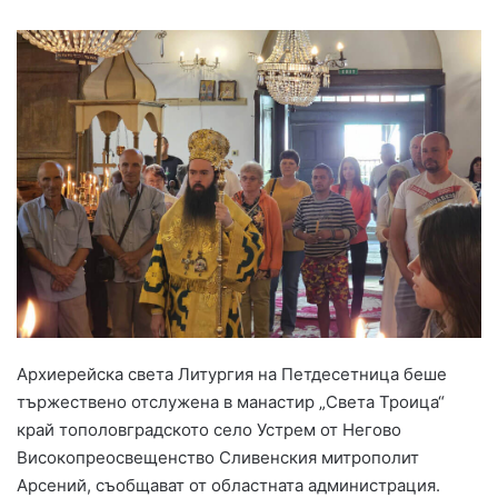
Архиерейска света Литургия на Петдесетница беше
тържествено отслужена в манастир „Света Троица“
край тополовградското село Устрем от Негово
Високопреосвещенство Сливенския митрополит
Арсений, съобщават от областната администрация.