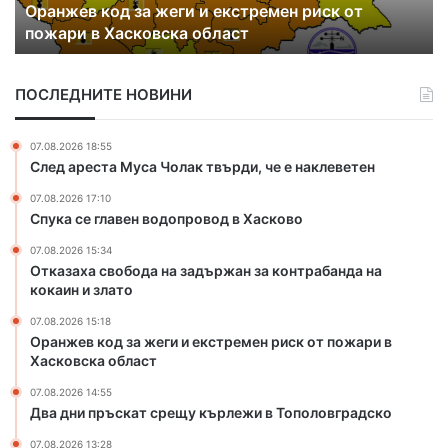
Оранжев код за жеги и екстремен риск от
о
д
пожари в Хасковска област
д
р
з
у
а
г
ПОСЛЕДНИТЕ НОВИНИ
ж
и
е
я
г
к
07.08.2026 18:55
и
р
След ареста Муса Чолак твърди, че е наклеветен
и
а
07.08.2026 17:10
е
й
Спука се главен водопровод в Хасково
к
н
с
а
07.08.2026 15:34
т
Б
Отказаха свобода на задържан за контрабанда на
р
ъ
кокаин и злато
е
л
07.08.2026 15:18
м
г
Оранжев код за жеги и екстремен риск от пожари в
е
а
Хасковска област
н
р
р
и
07.08.2026 14:55
и
я
Два дни пръскат срещу кърлежи в Тополовградско
с
о
07.08.2026 13:28