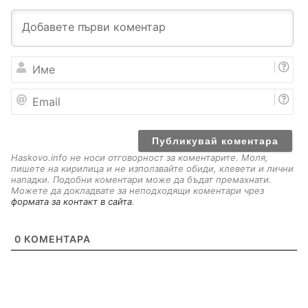
И
м
е
E
m
a
i
l
Haskovo.info не носи отговорност за коментарите. Моля,
пишете на кирилица и не използвайте обиди, клевети и лични
нападки. Подобни коментари може да бъдат премахнати.
Можете да докладвате за неподходящи коментари чрез
формата за контакт в сайта
.
0
КОМЕНТАРА