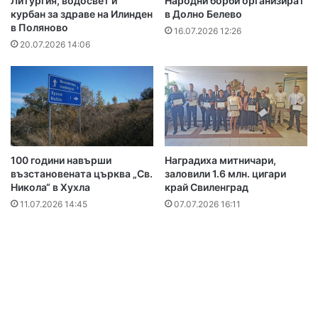
Литургия, водосвет и
Народни борби организират
курбан за здраве на Илинден
в Долно Белево
в Поляново
16.07.2026 12:26
20.07.2026 14:06
100 години навърши
Наградиха митничари,
възстановената църква „Св.
заловили 1.6 млн. цигари
Никола“ в Хухла
край Свиленград
11.07.2026 14:45
07.07.2026 16:11