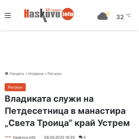
Меню
℃
32
Начало
»
Новини
»
Регион
Регион
Владиката служи на
Петдесетница в манастира
„Света Троица“ край Устрем
Haskovo.info
08.06.2025 16:30
0