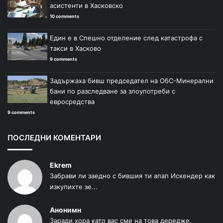
асистенти в Хасковско
10 comments
Един е в Спешно отделение след катастрофа с
такси в Хасково
9 comments
Задържаха бивш председател на ОбС-Минерални
бани по разследване за злоупотреби с
евросредства
9 comments
ПОСЛЕДНИ КОМЕНТАРИ
Ekrem
Забрави ли заедно с бившия ти апап Искендер как
изкупихте зе...
Анонимн
Заради хора като вас сме на това дередже.