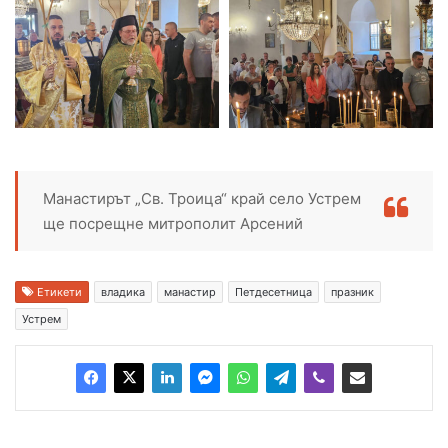
Манастирът „Св. Троица“ край село Устрем
ще посрещне митрополит Арсений
Етикети
владика
манастир
Петдесетница
празник
Устрем