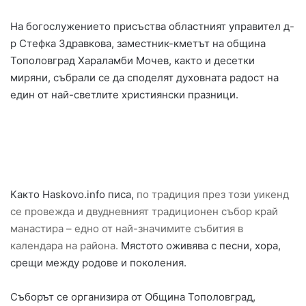
На богослужението присъства областният управител д-
р Стефка Здравкова, заместник-кметът на община
Тополовград Хараламби Мочев, както и десетки
миряни, събрали се да споделят духовната радост на
един от най-светлите християнски празници.
Както Haskovo.info писа,
по традиция през този уикенд
се провежда и двудневният традиционен събор край
манастира – едно от най-значимите събития в
календара на района.
Мястото оживява с песни, хора,
срещи между родове и поколения.
Съборът се организира от Община Тополовград,