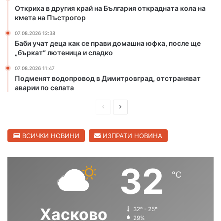
к
т
Откриха в другия край на България открадната кола на
о
к
кмета на Пъстрогор
т
р
п
а
07.08.2026 12:38
Баби учат деца как се прави домашна юфка, после ще
о
д
„бъркат“ лютеница и сладко
ж
н
а
а
07.08.2026 11:47
р
т
Подменят водопровод в Димитровград, отстраняват
и
а
аварии по селата
в
к
Х
о
П
С
а
л
р
л
с
а
е
е
ВСИЧКИ НОВИНИ
ИЗПРАТИ НОВИНА
к
н
о
а
д
д
в
к
и
в
32
с
м
℃
ш
а
к
е
а
т
н
щ
о
а
а
а
Хасково
б
32º - 25º
н
с
с
29%
л
а