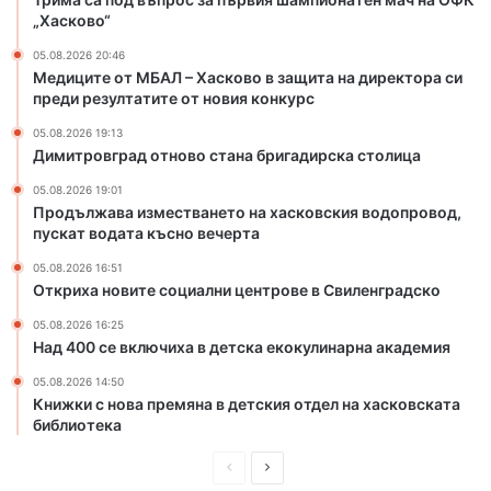
к
с
„Хасково“
о
т
в
а
05.08.2026 20:46
о
н
Медиците от МБАЛ – Хасково в защита на директора си
в
а
преди резултатите от новия конкурс
з
б
05.08.2026 19:13
а
р
Димитровград отново стана бригадирска столица
щ
и
и
г
05.08.2026 19:01
т
а
Продължава изместването на хасковския водопровод,
пускат водата късно вечерта
а
д
н
и
05.08.2026 16:51
а
р
Откриха новите социални центрове в Свиленградско
д
с
и
к
05.08.2026 16:25
Над 400 се включиха в детска екокулинарна академия
р
а
е
с
05.08.2026 14:50
к
т
Книжки с нова премяна в детския отдел на хасковската
т
о
библиотека
о
л
р
и
П
С
а
ц