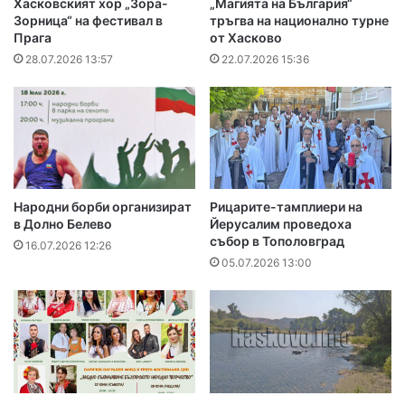
Хасковският хор „Зора-
„Магията на България“
Зорница“ на фестивал в
тръгва на национално турне
Прага
от Хасково
28.07.2026 13:57
22.07.2026 15:36
Народни борби организират
Рицарите-тамплиери на
в Долно Белево
Йерусалим проведоха
събор в Тополовград
16.07.2026 12:26
05.07.2026 13:00