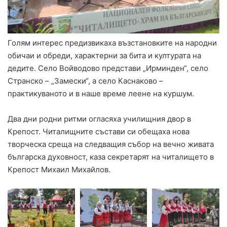
Голям интерес предизвикаха възстановките на народни
обичаи и обреди, характерни за бита и културата на
дедите. Село Войводово представи „Ирминден“, село
Странско – „Замески“, а село Каснаково –
практикуваното и в наше време леене на куршум.
Два дни родни ритми огласяха училищния двор в
Крепост. Читалищните състави си обещаха нова
творческа среща на следващия събор на вечно живата
българска духовност, каза секретарят на читалището в
Крепост Михаил Михайлов.