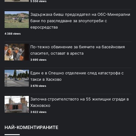
5 556 views
Задържаха бивш председател на ОбС-Минерални
бани по разследване за злоупотреби с
евросредства
4 388 views
По-тежко обвинение за биячите на басейновия
спасител, остават в ареста
3 695 views
Един е в Спешно отделение след катастрофа с
такси в Хасково
3 678 views
Започна строителството на 55 жилищни сгради в
Хасковско
3 622 views
НАЙ-КОМЕНТИРАНИТЕ