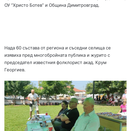
ОУ “Христо Ботев” и Община Димитровград.
Нада 60 състава от региона и съседни селища се
изявиха пред многобройната публика и журито с
председател известния фолклорист акад. Крум
Георгиев.