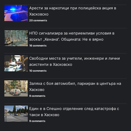
Арести за наркотици при полицейска акция в
Хасковско
20 comments
НПО сигнализира за неприемливи условия в
зоокът „Кенана“. Общината: Не е вярно
16 comments
Свободни места за учители, инженери и лични
асистенти в Хасковско
10 comments
Заляха с боя автомобил, паркиран в центъра на
Хасково
9 comments
Един е в Спешно отделение след катастрофа с
такси в Хасково
9 comments