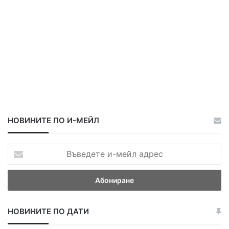
о
в
и
я
к
о
н
к
у
р
с
НОВИНИТЕ ПО И-МЕЙЛ
В
ъ
в
е
д
е
НОВИНИТЕ ПО ДАТИ
т
е