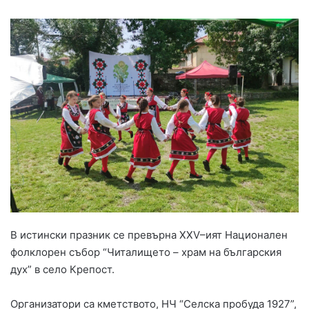
В истински празник се превърна XXV–ият Национален
фолклорен събор “Читалището – храм на българския
дух” в село Крепост.
Организатори са кметството, НЧ “Селска пробуда 1927”,