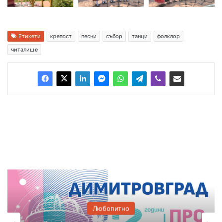
Етикети
крепост
песни
събор
танци
фолклор
читалище
Любопитно