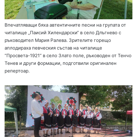
Впечатляващи бяха автентичните песни на групата от
читалище „Паисий Хилендарски“ в село Длъгнево с
ръководител Мария Ралева. Зрителите горещо
аплодираха певческия състав на читалище
“Просвета-1921“ в село Злато поле, ръководен от Тенчо
Тенев и други формации, подготвили оригинален
репертоар.