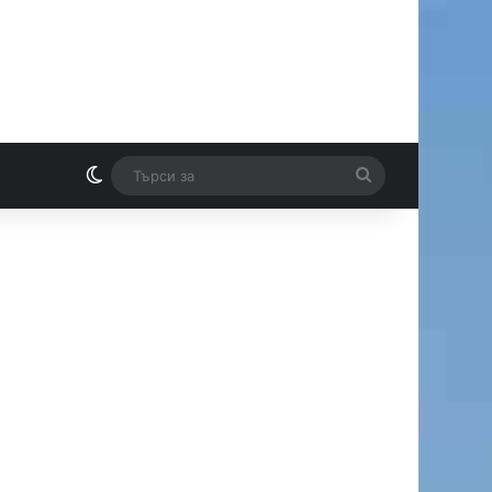
Switch skin
Търси
И
за