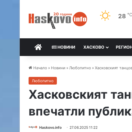
28
НАЧАЛО
НОВИНИ
ХАСКОВО
РЕГИО
Начало
»
Новини
»
Любопитно
»
Хасковският танцов
Любопитно
Хасковският тан
впечатли публик
Haskovo.info
27.06.2025 11:22