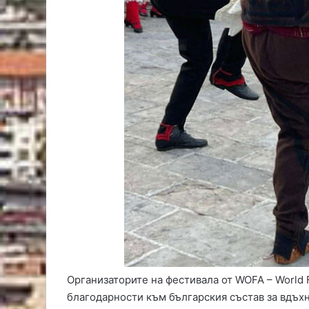
Организаторите на фестивала от WOFA – World F
благодарности към българския състав за вдъх