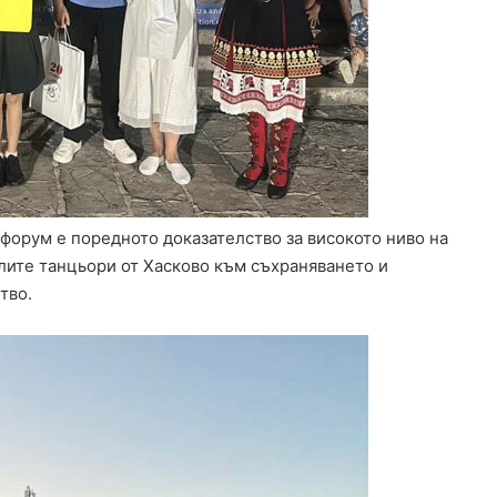
 форум е поредното доказателство за високото ниво на
лите танцьори от Хасково към съхраняването и
тво.