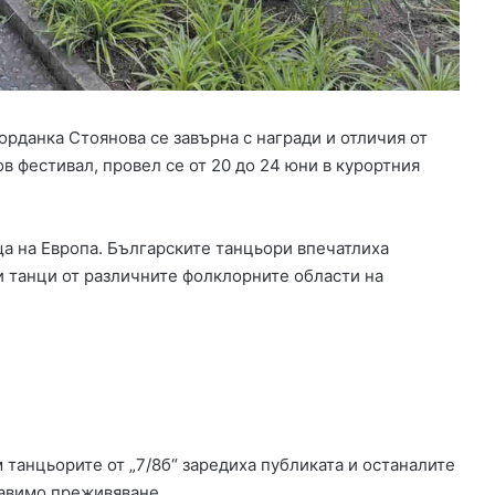
а
б
о
т
н
и
орданка Стоянова се завърна с награди и отличия от
м
 фестивал, провел се от 20 до 24 юни в курортния
е
с
т
а
а на Европа. Българските танцьори впечатлиха
в
и танци от различните фолклорните области на
Х
а
с
к
о
в
с
к
 танцьорите от „7/8б“ заредиха публиката и останалите
а
равимо преживяване.
о