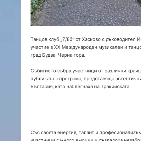
н
т
р
о
л
а
Танцов клуб „7/8б“ от Хасково с ръководител Й
т
участие в XX Международен музикален и танцов
а
н
град Будва, Черна гора.
а
„
Събитието събра участници от различни краищ
С
публиката с програма, представяща автентичн
в
България, като наблегнаха на Тракийската.
и
л
е
н
г
р
а
Със своята енергия, талант и професионализъм
д
участници с много емоции и създадоха незаб
“