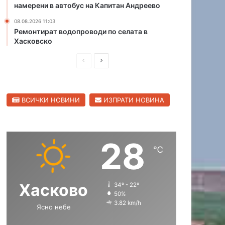
намерени в автобус на Капитан Андреево
с
и
08.08.2026 11:03
с
Ремонтират водопроводи по селата в
Хасковско
д
ъ
П
С
р
в
р
л
е
е
е
н
ВСИЧКИ НОВИНИ
ИЗПРАТИ НОВИНА
д
д
к
о
и
в
л
ш
а
28
н
щ
℃
а
а
с
с
Хасково
34º - 22º
т
т
50%
р
р
3.82 km/h
Ясно небе
а
а