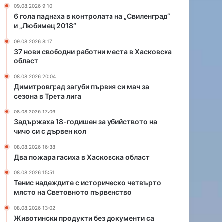
и
в
09.08.2026 9:10
ш
Х
6 гола паднаха в контролата на „Свиленград“
е
а
и „Любимец 2018“
н
с
09.08.2026 8:17
з
к
37 нови свободни работни места в Хасковска
а
о
област
у
в
б
с
08.08.2026 20:04
и
к
Димитровград загуби първия си мач за
сезона в Трета лига
й
а
с
о
08.08.2026 17:06
т
б
Задържаха 18-годишен за убийството на
в
л
чичо си с дървен кол
о
а
08.08.2026 16:38
т
с
Два пожара гасиха в Хасковска област
о
т
н
08.08.2026 15:51
а
Тенис надеждите с историческо четвърто
ч
място на Световното първенство
и
08.08.2026 13:02
ч
Животински продукти без документи са
о