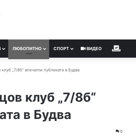
℃
Н
ЛЮБОПИТНО
СПОРТ
ВИДЕО
ИЗБОР
 клуб „7/8б“ впечатли публиката в Будва
цов клуб „7/8б“
ата в Будва
0