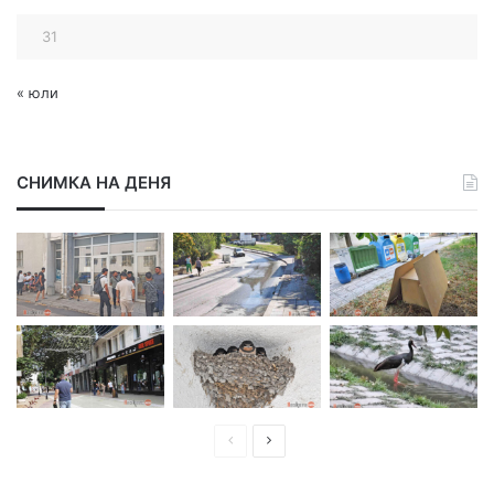
31
« юли
СНИМКА НА ДЕНЯ
П
С
р
л