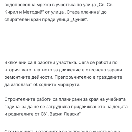
водопроводна мрежа в участъка по улица „Св. Св.
Кирил и Методий“ от улица „Стара планина“ до
спирателен кран преди улица „Дунав“.
Включени са 8 работни участъка. Сега се работи по
втория, като платното за движение е стеснено заради
ремонтните дейности. Препоръчително е гражданите
да използват обходните маршрути.
Строителните работи са планирани за края на учебната
година, за да не се затруднява придвижването на децата
и родителите от СУ „Васил Левски“.
Стоманеният и етернитов водопровод в участъка ще