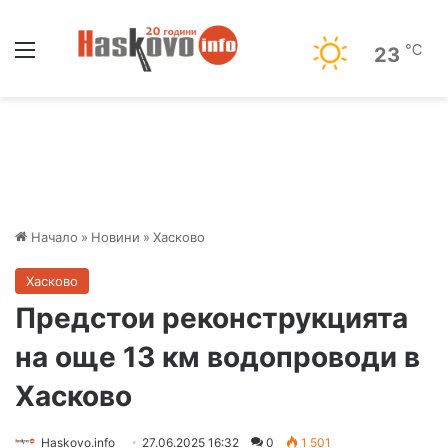
Меню
℃
23
Начало
»
Новини
»
Хасково
Хасково
Предстои реконструкцията
на още 13 км водопроводи в
Хасково
Haskovo.info
27.06.2025 16:32
0
1 501