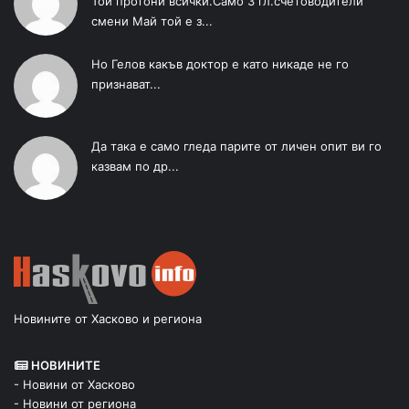
Той протони всички.Само 3 гл.счетоводители
смени Май той е з...
Но Гелов какъв доктор е като никаде не го
признават...
Да така е само гледа парите от личен опит ви го
казвам по др...
Новините от Хасково и региона
НОВИНИТЕ
- Новини от Хасково
- Новини от региона