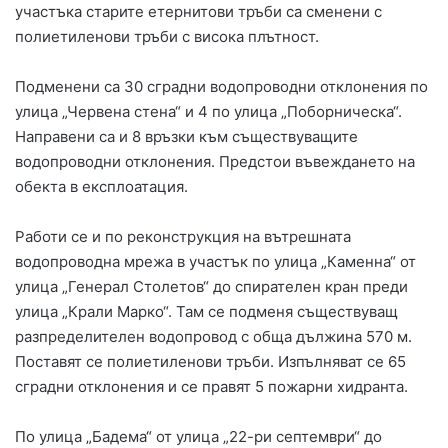
участъка старите етернитови тръби са сменени с
полиетиленови тръби с висока плътност.
Подменени са 30 сградни водопроводни отклонения по
улица „Червена стена“ и 4 по улица „Поборническа“.
Направени са и 8 връзки към съществуващите
водопроводни отклонения. Предстои въвеждането на
обекта в експлоатация.
Работи се и по реконструкция на вътрешната
водопроводна мрежа в участък по улица „Каменна“ от
улица „Генерал Столетов“ до спирателен кран преди
улица „Крали Марко“. Там се подменя съществуващ
разпределителен водопровод с обща дължина 570 м.
Поставят се полиетиленови тръби. Изпълняват се 65
сградни отклонения и се правят 5 пожарни хидранта.
По улица „Бадема“ от улица „22-ри септември“ до