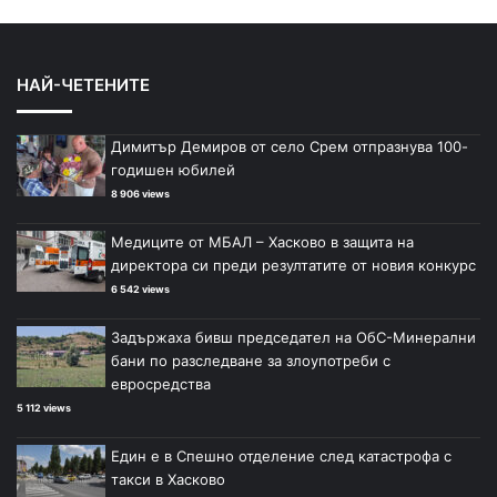
НАЙ-ЧЕТЕНИТЕ
Димитър Демиров от село Срем отпразнува 100-
годишен юбилей
8 906 views
Медиците от МБАЛ – Хасково в защита на
директора си преди резултатите от новия конкурс
6 542 views
Задържаха бивш председател на ОбС-Минерални
бани по разследване за злоупотреби с
евросредства
5 112 views
Един е в Спешно отделение след катастрофа с
такси в Хасково