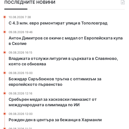
ПОСЛЕДНИТЕ НОВИНИ
л
л
у
з
ж
а
10.08.2026 7:38
и
х
С 4.3 млн. евро ремонтират улици в Тополовград
л
а
09.08.2026 19:46
и
с
Антон Димитров се окичи с медал от Европейската купа
т
к
в Скопие
у
о
р
в
09.08.2026 16:15
г
с
Владиката отслужи литургия в църквата в Славяново,
и
к
която се обновява
я
и
09.08.2026 15:00
в
г
Божидар Саръбоюков тръгна с оптимизъм за
ц
и
европейското първенство
ъ
м
р
н
09.08.2026 12:16
Сребърен медал за хасковски гимназист от
к
а
международната олимпиада по ИИ
в
з
а
и
09.08.2026 12:00
т
с
Рожден ден в центъра за бежанци в Харманли
а
т
09.08.2026 11:21