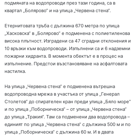
подмяната на водопроводи през тази година, са в
квартал „Болярово“ и на улица „Червена стена“.
Етернитовата тръба с дължина 670 метра по улица
„Хасковска“ в „Болярово“ е подменена с полиетиленова
висока плътност. Изградени са 47 сградни отклонения и
10 връзки към водопроводи. Изпълнени са и 6 надземни
пожарни хидранта. В момента обектът е в процес на
изпълнение. Предстои възстановяване на асфалтовата
настилка.
На улица „Червена стена“ е подменена вътрешна
водопроводна мрежа в участъка от улица „Генерал
Столетов“ до спирателен кран преди улица „Бяло море“
и по улица „Поборническа“ – от улица „Червена стена“
до улица „Тракия“. Там са подменени два водопровода –
единият по улица „Червена стена“ с дължина 500 м и по
улица „Поборническа“ с дължина 60 м. И в двата