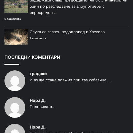
Задържаха бивш председател на ОбС-Минерални
бани по разследване за злоупотреби с
евросредства
9 comments
Спука се главен водопровод в Хасково
9 comments
ПОСЛЕДНИ КОМЕНТАРИ
градски
И аз ще стана ловжия при таз хубавица....
Нора Д.
Половивата...
Нора Д.