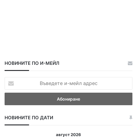
НОВИНИТЕ ПО И-МЕЙЛ
В
ъ
в
е
д
е
НОВИНИТЕ ПО ДАТИ
т
е
и
август 2026