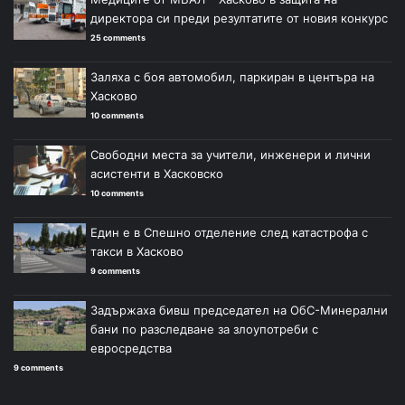
директора си преди резултатите от новия конкурс
25 comments
Заляха с боя автомобил, паркиран в центъра на
Хасково
10 comments
Свободни места за учители, инженери и лични
асистенти в Хасковско
10 comments
Един е в Спешно отделение след катастрофа с
такси в Хасково
9 comments
Задържаха бивш председател на ОбС-Минерални
бани по разследване за злоупотреби с
евросредства
9 comments