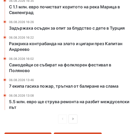
06.08.2026 16:35
о
С 1.1 млн. евро почистват коритото на река Марица в
Свиленград
р
и
06.08.2026 16:26
т
Задържаха осъден за опит за блудство с дете в Турция
о
т
06.08.2026 16:22
Разкриха контрабанда на злато и цигари през Капитан
о
Андреево
н
а
06.08.2026 16:02
р
Самодейци се събират на фолклорен фестивал в
е
Поляново
к
06.08.2026 13:46
а
7 екипа гасиха пожар, тръгнал от балиране на слама
М
а
06.08.2026 13:08
р
5.5 млн. евро ще струва ремонта на разбит междуселски
и
път
ц
П
С
а
в
р
л
С