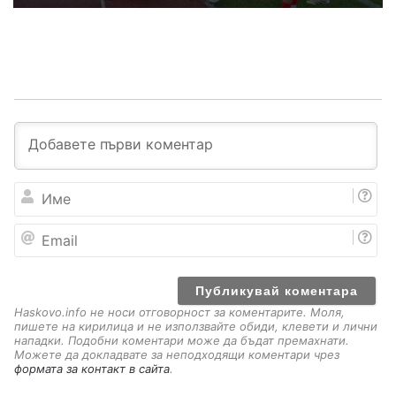
И
м
е
E
m
a
i
l
Haskovo.info не носи отговорност за коментарите. Моля,
пишете на кирилица и не използвайте обиди, клевети и лични
нападки. Подобни коментари може да бъдат премахнати.
Можете да докладвате за неподходящи коментари чрез
формата за контакт в сайта
.