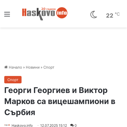
Меню
℃
22
Начало
»
Новини
»
Спорт
Спорт
Георги Георгиев и Виктор
Марков са вицешампиони в
Сърбия
Haskovo.info
12.07.2025 15:12
0