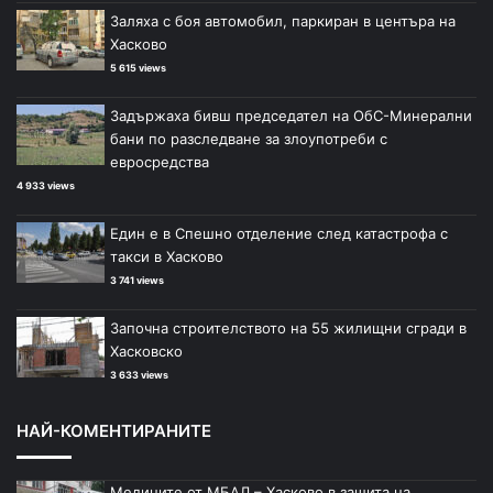
Заляха с боя автомобил, паркиран в центъра на
Хасково
5 615 views
Задържаха бивш председател на ОбС-Минерални
бани по разследване за злоупотреби с
евросредства
4 933 views
Един е в Спешно отделение след катастрофа с
такси в Хасково
3 741 views
Започна строителството на 55 жилищни сгради в
Хасковско
3 633 views
НАЙ-КОМЕНТИРАНИТЕ
Медиците от МБАЛ – Хасково в защита на