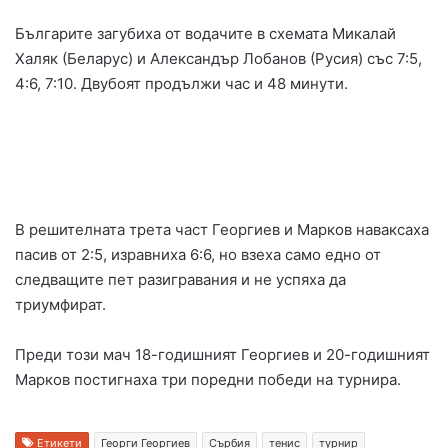
Българите загубиха от водачите в схемата Микалай
Халяк (Беларус) и Александър Лобанов (Русия) със 7:5,
4:6, 7:10. Двубоят продължи час и 48 минути.
В решителната трета част Георгиев и Марков наваксаха
пасив от 2:5, изравниха 6:6, но взеха само едно от
следващите пет разигравания и не успяха да
триумфират.
Преди този мач 18-годишният Георгиев и 20-годишният
Марков постигнаха три поредни победи на турнира.
Етикети
Георги Георгиев
Сърбия
тенис
турнир