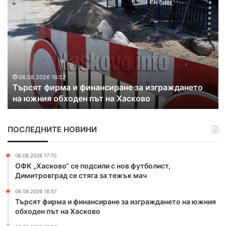
С
1
.
1
м
л
н
.
8.2026 16:57
06.08.202
ят фирма и финансиране за изграждането
С 1.1 мл
е
жния обходен път на Хасково
Марица 
в
р
о
ПОСЛЕДНИТЕ НОВИНИ
п
о
ч
06.08.2026 17:10
и
ОФК „Хасково“ се подсили с нов футболист,
с
Димитровград се стяга за тежък мач
т
06.08.2026 16:57
в
Търсят фирма и финансиране за изграждането на южния
а
обходен път на Хасково
т
к