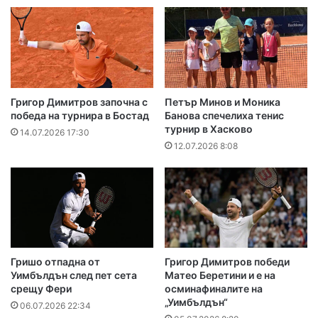
Григор Димитров започна с
Петър Минов и Моника
победа на турнира в Бостад
Банова спечелиха тенис
турнир в Хасково
14.07.2026 17:30
12.07.2026 8:08
Гришо отпадна от
Григор Димитров победи
Уимбълдън след пет сета
Матео Беретини и е на
срещу Фери
осминафиналите на
„Уимбълдън“
06.07.2026 22:34