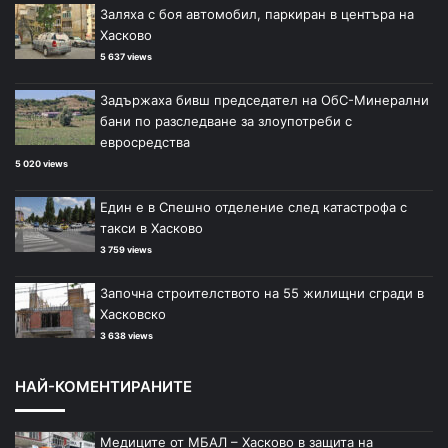
Заляха с боя автомобил, паркиран в центъра на
Хасково
5 637 views
Задържаха бивш председател на ОбС-Минерални
бани по разследване за злоупотреби с
евросредства
5 020 views
Един е в Спешно отделение след катастрофа с
такси в Хасково
3 759 views
Започна строителството на 55 жилищни сгради в
Хасковско
3 638 views
НАЙ-КОМЕНТИРАНИТЕ
Медиците от МБАЛ – Хасково в защита на