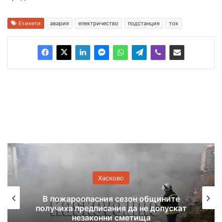
Етикети
авария
електричество
подстанция
ток
Хасково
В пожароопасния сезон общините
получиха предписания да не допускат
незаконни сметища