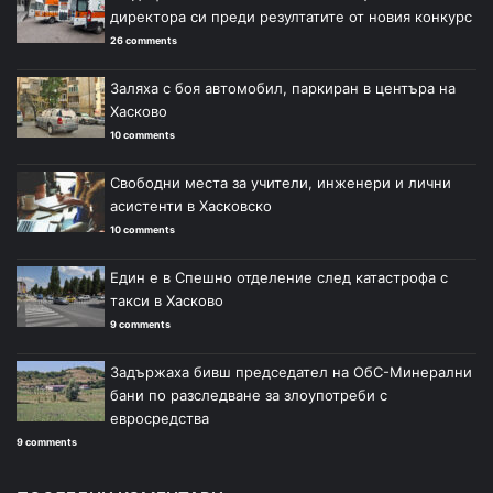
директора си преди резултатите от новия конкурс
26 comments
Заляха с боя автомобил, паркиран в центъра на
Хасково
10 comments
Свободни места за учители, инженери и лични
асистенти в Хасковско
10 comments
Един е в Спешно отделение след катастрофа с
такси в Хасково
9 comments
Задържаха бивш председател на ОбС-Минерални
бани по разследване за злоупотреби с
евросредства
9 comments