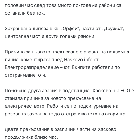
половин час след това много по-големи райони са
останали без ток.
Захранване липсва в кв. „Орфей“, части от „Дружба“,
централна част и други големи райони.
Причина за първото прекъсване е авария на подземна
линия, коментираха пред Haskovo.info от
Електроразпределение – юг. Екипите работели по
отстраняването й.
По-късно друга авария в подстанция „Хасково“ на ЕСО е
станала причина за новото прекъсване на
електричеството. Работи се по подсигуряване на
резервно захранване до отстраняването на аварията.
Двете прекъсвания в различни части на Хасково
продължиха близо час.