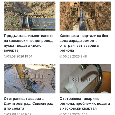
Продължава изместването
Хасковски квартали са без
на хасковския водопровод,
вода заради ремонт,
пускат водата късно
отстраняват аварии в
вечерта
региона
05.08.2026 19:01
05.08.2026 9:48
Отстраняват аварии в
Отстраняват аварии в
Димитровград, Свиленград
региона, проблеми с водата
и по селата
в хасковски квартал
03.08.2026 9:49
02.08.2026 11:13