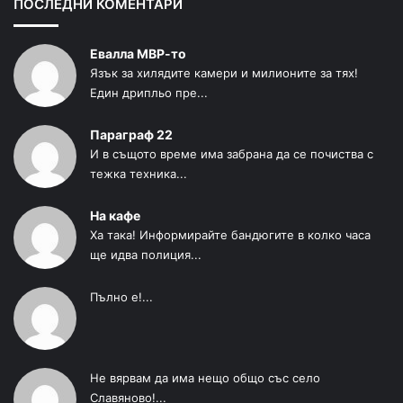
ПОСЛЕДНИ КОМЕНТАРИ
Евалла МВР-то
Язък за хилядите камери и милионите за тях!
Един дрипльо пре...
Параграф 22
И в същото време има забрана да се почиства с
тежка техника...
На кафе
Ха така! Информирайте бандюгите в колко часа
ще идва полиция...
Пълно е!...
Не вярвам да има нещо общо със село
Славяново!...