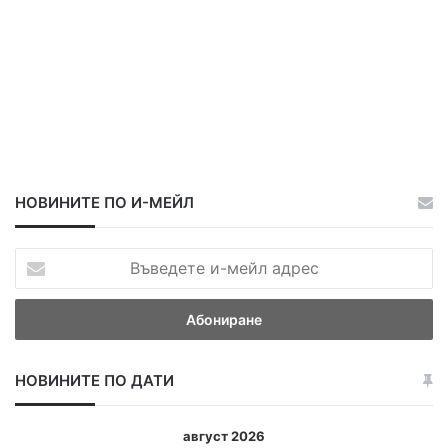
НОВИНИТЕ ПО И-МЕЙЛ
В
ъ
в
е
д
е
НОВИНИТЕ ПО ДАТИ
т
е
и
август 2026
-