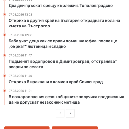
е
л
Два дни пръскат срещу кърлежи в Тополовградско
ж
г
07.08.2026 13:28
и
а
Откриха в другия край на България открадната кола на
в
р
кмета на Пъстрогор
Т
и
о
я
07.08.2026 12:38
Баби учат деца как се прави домашна юфка, после ще
п
о
„бъркат“ лютеница и сладко
о
т
л
к
07.08.2026 11:47
о
р
Подменят водопровод в Димитровград, отстраняват
в
а
аварии по селата
г
д
07.08.2026 11:40
р
н
Откриха 8 иракчани в камион край Свиленград
а
а
д
т
07.08.2026 11:21
с
а
В пожароопасния сезон общините получиха предписания
к
к
да не допускат незаконни сметища
о
о
П
С
л
а
р
л
н