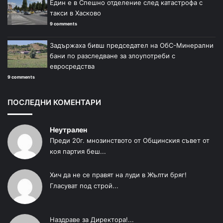
Един е в Спешно отделение след катастрофа с
такси в Хасково
9 comments
Задържаха бивш председател на ОбС-Минерални
бани по разследване за злоупотреби с
евросредства
9 comments
ПОСЛЕДНИ КОМЕНТАРИ
Неутрален
Преди 20г. мнозинството от Общинския съвет от
коя партия беш...
Хич да не се правят на луди в Жълти бряг!
Гласуват под строй...
Наздраве за Директора!...