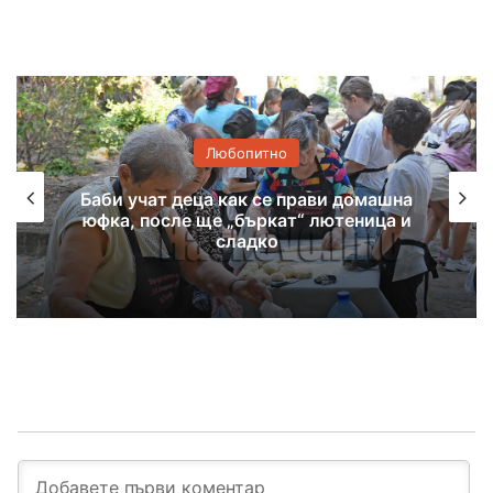
Любопитно
Хасковско присъствие в
националната изложба „Забравените
божества“