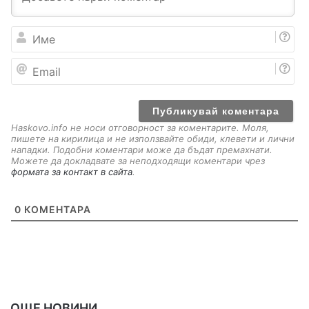
И
м
е
E
m
a
i
l
Haskovo.info не носи отговорност за коментарите. Моля,
пишете на кирилица и не използвайте обиди, клевети и лични
нападки. Подобни коментари може да бъдат премахнати.
Можете да докладвате за неподходящи коментари чрез
формата за контакт в сайта
.
0
КОМЕНТАРА
ОЩЕ НОВИНИ