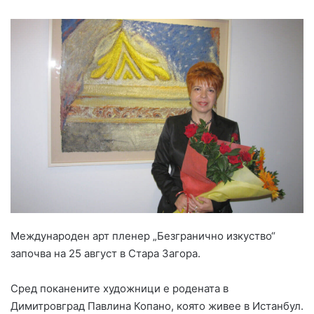
Международен арт пленер „Безгранично изкуство“
започва на 25 август в Стара Загора.
Сред поканените художници е родената в
Димитровград Павлина Копано, която живее в Истанбул.