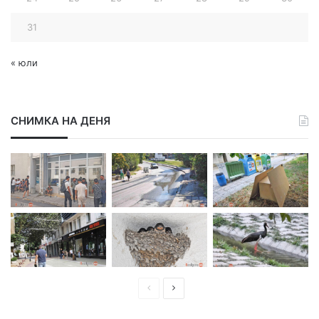
31
« юли
СНИМКА НА ДЕНЯ
П
С
р
л