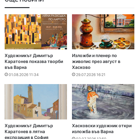
Художникът Димитър
Изложби и пленер по
Каратонев показва творби
живопис през август в
във Варна
Хасково
01.08.2026 11:34
29.07.2026 16:21
Художникът Димитър
Хасковски художник откри
Каратонев в лятна
изложба във Варна
експозиция в София
02.07.2026 12:50