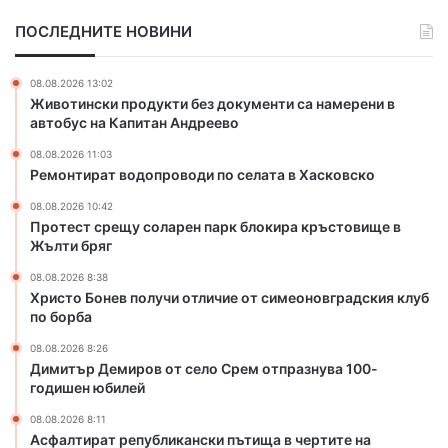
у
п
ПОСЛЕДНИТЕ НОВИНИ
с
о
о
л
л
у
08.08.2026 13:02
а
ч
Животински продукти без документи са намерени в
р
и
автобус на Капитан Андреево
е
о
08.08.2026 11:03
н
т
Ремонтират водопроводи по селата в Хасковско
п
л
а
и
08.08.2026 10:42
р
ч
Протест срещу соларен парк блокира кръстовище в
к
и
Жълти бряг
б
е
08.08.2026 8:38
л
о
Христо Бонев получи отличие от симеоновградския клуб
о
т
по борба
к
с
и
и
08.08.2026 8:26
Димитър Демиров от село Срем отпразнува 100-
р
м
годишен юбилей
а
е
к
о
08.08.2026 8:11
р
н
Асфалтират републикански пътища в чертите на