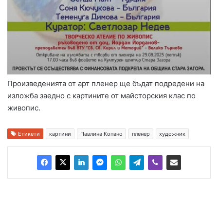
Произведенията от арт пленер ще бъдат подредени на
изложба заедно с картините от майсторския клас по
живопис.
Етикети
картини
Павлина Копано
пленер
художник