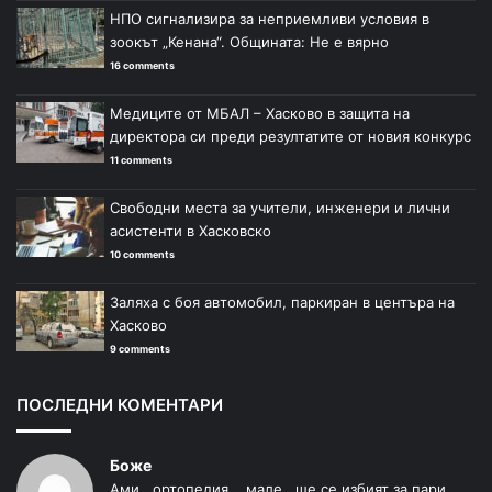
НПО сигнализира за неприемливи условия в
зоокът „Кенана“. Общината: Не е вярно
16 comments
Медиците от МБАЛ – Хасково в защита на
директора си преди резултатите от новия конкурс
11 comments
Свободни места за учители, инженери и лични
асистенти в Хасковско
10 comments
Заляха с боя автомобил, паркиран в центъра на
Хасково
9 comments
ПОСЛЕДНИ КОМЕНТАРИ
Боже
Ами ..ортопедия....мале ..ще се избият за пари....