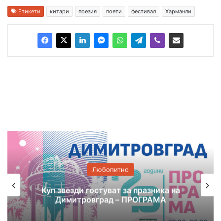
Етикети
китари
поезия
поети
фестивал
Харманли
Любопитно
Певческата група на читали
зника на
„Аспарух Лешников“ обра овац
РАМА
на фестивал в Котел