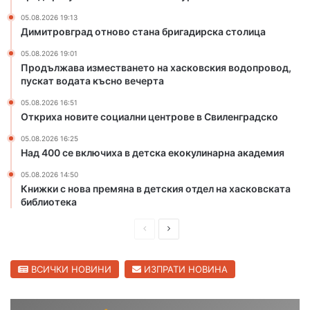
з
05.08.2026 19:13
а
Димитровград отново стана бригадирска столица
щ
и
05.08.2026 19:01
т
Продължава изместването на хасковския водопровод,
пускат водата късно вечерта
а
н
05.08.2026 16:51
а
Откриха новите социални центрове в Свиленградско
д
и
05.08.2026 16:25
Над 400 се включиха в детска екокулинарна академия
р
е
05.08.2026 14:50
к
Книжки с нова премяна в детския отдел на хасковската
т
библиотека
о
р
П
С
а
р
л
с
е
е
ВСИЧКИ НОВИНИ
ИЗПРАТИ НОВИНА
и
п
д
д
р
и
в