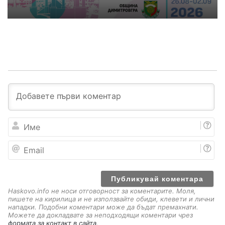
И
м
е
E
m
a
i
l
Haskovo.info не носи отговорност за коментарите. Моля,
пишете на кирилица и не използвайте обиди, клевети и лични
нападки. Подобни коментари може да бъдат премахнати.
Можете да докладвате за неподходящи коментари чрез
формата за контакт в сайта
.