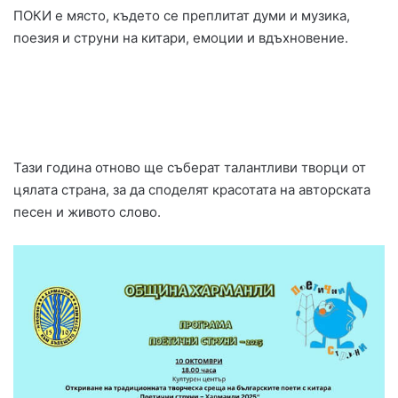
ПОКИ е място, където се преплитат думи и музика,
поезия и струни на китари, емоции и вдъхновение.
Тази година отново ще съберат талантливи творци от
цялата страна, за да споделят красотата на авторската
песен и живото слово.