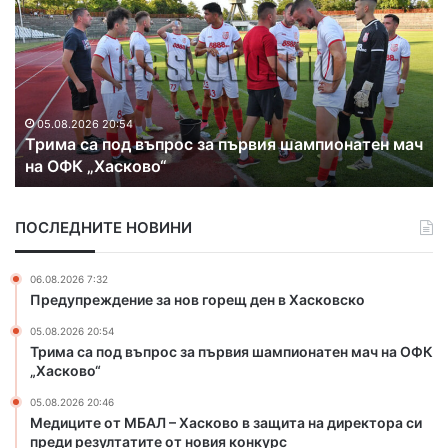
д
и
ц
и
т
05.08.2026 20:46
Медиците от МБАЛ – Хасково в защита на
е
атен мач
директора си преди резултатите от новия
о
конкурс
т
М
Б
ПОСЛЕДНИТЕ НОВИНИ
А
Л
–
06.08.2026 7:32
Х
Предупреждение за нов горещ ден в Хасковско
а
05.08.2026 20:54
с
Трима са под въпрос за първия шампионатен мач на ОФК
к
„Хасково“
о
в
05.08.2026 20:46
о
Медиците от МБАЛ – Хасково в защита на директора си
в
преди резултатите от новия конкурс