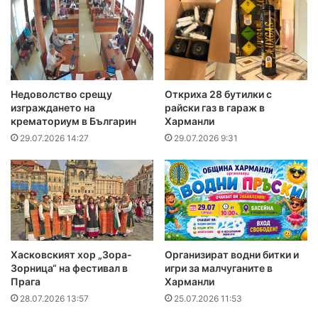
Недоволство срещу
Откриха 28 бутилки с
изграждането на
райски газ в гараж в
крематориум в Българин
Харманли
29.07.2026 14:27
29.07.2026 9:31
Хасковският хор „Зора-
Организират водни битки и
Зорница“ на фестивал в
игри за малчуганите в
Прага
Харманли
28.07.2026 13:57
25.07.2026 11:53