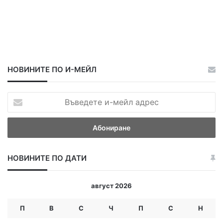
о
н
к
у
р
с
НОВИНИТЕ ПО И-МЕЙЛ
В
ъ
в
е
д
е
НОВИНИТЕ ПО ДАТИ
т
е
и
август 2026
-
м
П
В
С
Ч
П
С
Н
е
й