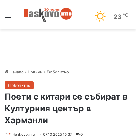
Меню
℃
23
Начало
»
Новини
»
Любопитно
Любопитно
Поети с китари се събират в
Културния център в
Харманли
Haskovo.info
07.10.2025 15:37
0