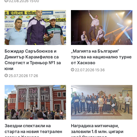
02.08.2026 15:00
Божидар Саръбоюков и
„Магията на България“
Димитър Карамфилов са
тръгва на национално турне
Спортист и Треньор №1 за
от Хасково
юни
22.07.2026 15:36
25.07.2026 17:26
Звездни спектакли на
Наградиха митничари,
старта на новия театрален
заловили 1.6 млн. цигари