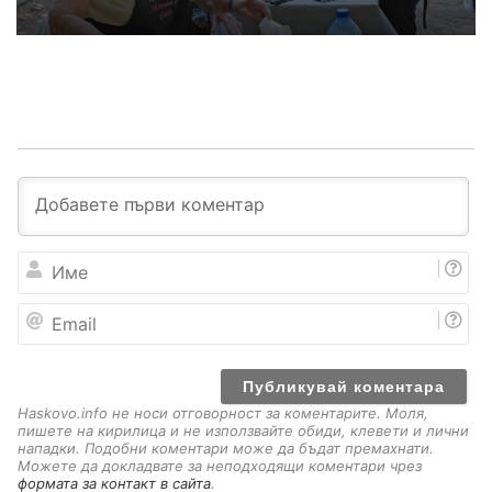
И
м
е
E
m
a
i
l
Haskovo.info не носи отговорност за коментарите. Моля,
пишете на кирилица и не използвайте обиди, клевети и лични
нападки. Подобни коментари може да бъдат премахнати.
Можете да докладвате за неподходящи коментари чрез
формата за контакт в сайта
.