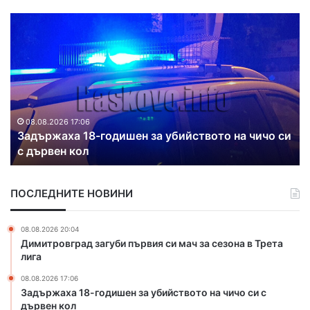
Д
в
а
п
о
ж
а
р
йството на чичо си
а
08.08.2026 16:38
Два пожара гасиха в Хасковска 
г
а
с
ПОСЛЕДНИТЕ НОВИНИ
и
х
а
08.08.2026 20:04
в
Димитровград загуби първия си мач за сезона в Трета
Х
лига
а
08.08.2026 17:06
с
Задържаха 18-годишен за убийството на чичо си с
к
дървен кол