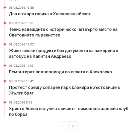
о
в
08.08.2026 16:38
с
Два пожара гасиха в Хасковска област
к
08.08.2026 15:51
а
Тенис надеждите с историческо четвърто място на
о
Световното първенство
б
л
08.08.2026 13:02
Животински продукти без документи са намерени в
а
автобус на Капитан Андреево
с
т
08.08.2026 11:03
Ремонтират водопроводи по селата в Хасковско
08.08.2026 10:42
Протест срещу соларен парк блокира кръстовище в
Жълти бряг
08.08.2026 8:38
Христо Бонев получи отличие от симеоновградския клуб
по борба
П
С