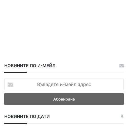
НОВИНИТЕ ПО И-МЕЙЛ
В
ъ
в
е
д
е
НОВИНИТЕ ПО ДАТИ
т
е