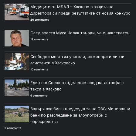
Медиците от МБАЛ – Хасково в защита на
директора си преди резултатите от новия конкурс
26 comments
След ареста Муса Чолак твърди, че е наклеветен
12 comments
Свободни места за учители, инженери и лични
асистенти в Хасковско
10 comments
Един е в Спешно отделение след катастрофа с
такси в Хасково
9 comments
Задържаха бивш председател на ОбС-Минерални
бани по разследване за злоупотреби с
евросредства
9 comments