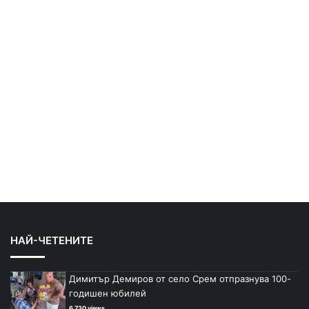
НАЙ-ЧЕТЕНИТЕ
Димитър Демиров от село Срем отпразнува 100-
годишен юбилей
6 730 views