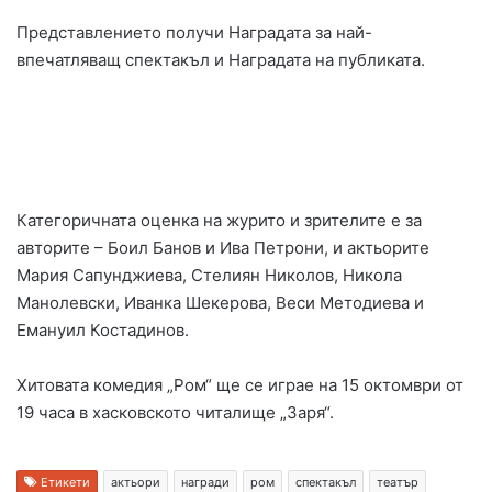
Представлението получи Наградата за най-
впечатляващ спектакъл и Наградата на публиката.
Категоричната оценка на журито и зрителите е за
авторите – Боил Банов и Ива Петрони, и актьорите
Мария Сапунджиева, Стелиян Николов, Никола
Манолевски, Иванка Шекерова, Веси Методиева и
Емануил Костадинов.
Хитовата комедия „Ром“ ще се играе на 15 октомври от
19 часа в хасковското читалище „Заря“.
Етикети
актьори
награди
ром
спектакъл
театър