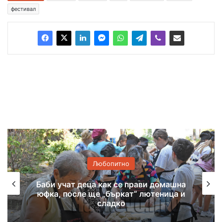
фестивал
Любопитно
Люб
а как се прави домашна
Хасковско 
ще „бъркат“ лютеница и
националната из
сладко
бож