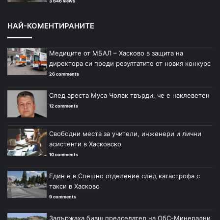
3 646 views
НАЙ-КОМЕНТИРАНИТЕ
Медиците от МБАЛ – Хасково в защита на
директора си преди резултатите от новия конкурс
26 comments
След ареста Муса Чолак твърди, че е наклеветен
12 comments
Свободни места за учители, инженери и лични
асистенти в Хасковско
10 comments
Един е в Спешно отделение след катастрофа с
такси в Хасково
9 comments
Задържаха бивш председател на ОбС-Минерални