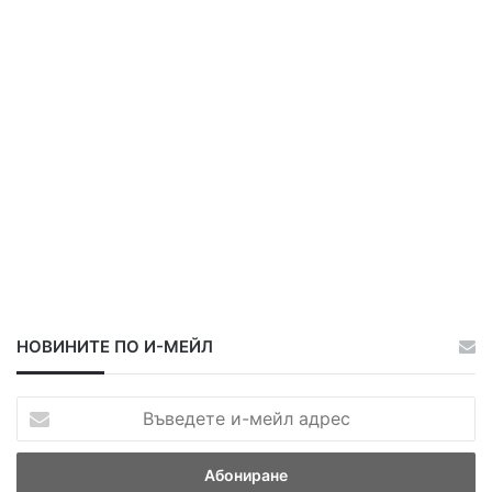
ц
ц
а
а
НОВИНИТЕ ПО И-МЕЙЛ
В
ъ
в
е