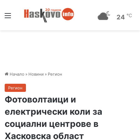
Меню
℃
24
Начало
»
Новини
»
Регион
Регион
Фотоволтаици и
електрически коли за
социални центрове в
Хасковска област