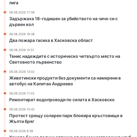
Х
лига
а
08.08.2026 17:06
с
Задържаха 18-годишен за убийството на чичо си с
к
дървен кол
о
в
08.08.2026 16:38
с
Два пожара гасиха в Хасковска област
к
08.08.2026 15:51
а
Тенис надеждите с историческо четвърто място на
о
Световното първенство
б
л
08.08.2026 13:02
Животински продукти без документи са намерени в
а
автобус на Капитан Андреево
с
т
08.08.2026 11:03
Ремонтират водопроводи по селата в Хасковско
08.08.2026 10:42
Протест срещу соларен парк блокира кръстовище в
Жълти бряг
08.08.2026 8:38