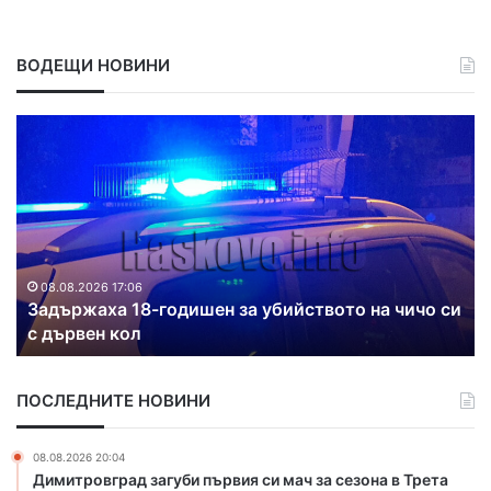
ВОДЕЩИ НОВИНИ
Д
в
а
п
о
ж
а
р
чо си
а
08.08.2026 16:38
Два пожара гасиха в Хасковска област
г
а
с
ПОСЛЕДНИТЕ НОВИНИ
и
х
а
08.08.2026 20:04
в
Димитровград загуби първия си мач за сезона в Трета