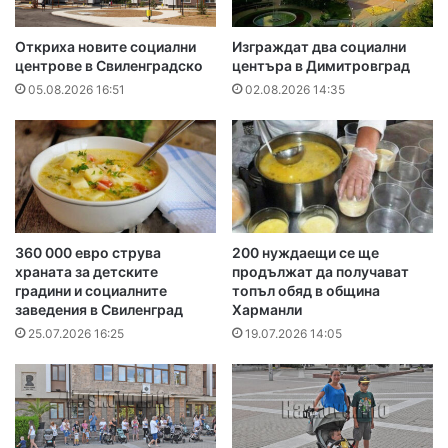
Откриха новите социални
Изграждат два социални
центрове в Свиленградско
центъра в Димитровград
05.08.2026 16:51
02.08.2026 14:35
360 000 евро струва
200 нуждаещи се ще
храната за детските
продължат да получават
градини и социалните
топъл обяд в община
заведения в Свиленград
Харманли
25.07.2026 16:25
19.07.2026 14:05