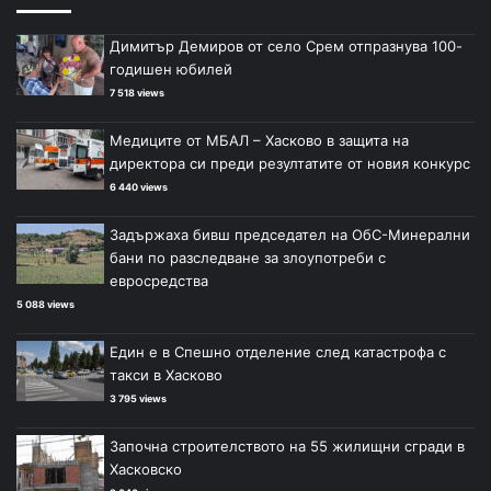
Димитър Демиров от село Срем отпразнува 100-
годишен юбилей
7 518 views
Медиците от МБАЛ – Хасково в защита на
директора си преди резултатите от новия конкурс
6 440 views
Задържаха бивш председател на ОбС-Минерални
бани по разследване за злоупотреби с
евросредства
5 088 views
Един е в Спешно отделение след катастрофа с
такси в Хасково
3 795 views
Започна строителството на 55 жилищни сгради в
Хасковско