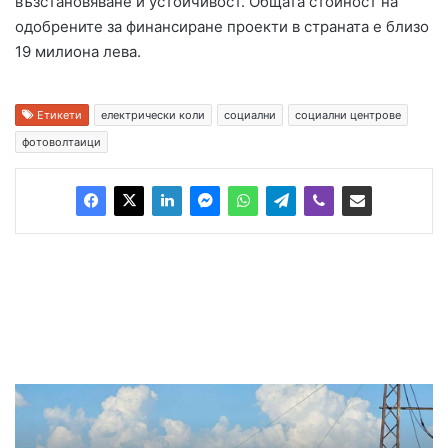
възстановяване и устойчивост. Общата стойност на
одобрените за финансиране проекти в страната е близо
19 милиона лева.
Етикети
електрически коли
социални
социални центрове
фотоволтаици