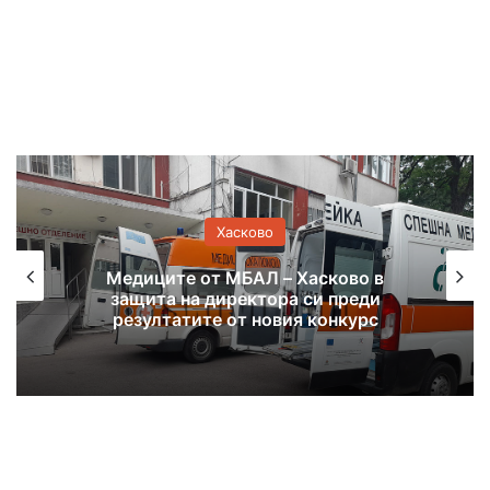
Хасково
Продължава изместването на
хасковския водопровод, пускат
водата късно вечерта