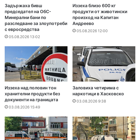
Задържаха бивш
Иззеха близо 600 кг
председател на ОбС-
продукти от животински
Минерални бани по
произход на Капитан
разследване за злоупотреби
Андреево
с евросредства
05.08.2026 12:00
05.08.2026 13:02
Иззеха над половин тон
Заловиха четирима с
хранителни продукти без
наркотици в Хасковско
документи на границата
03.08.2026 9:38
03.08.2026 15:49