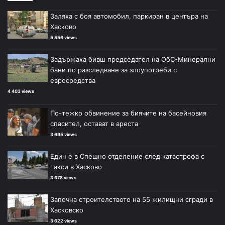
Заляха с боя автомобил, паркиран в центъра на
Хасково
5 556 views
Задържаха бивш председател на ОбС-Минерални
бани по разследване за злоупотреби с
евросредства
4 403 views
По-тежко обвинение за биячите на басейновия
спасител, остават в ареста
3 695 views
Един е в Спешно отделение след катастрофа с
такси в Хасково
3 678 views
Започна строителството на 55 жилищни сгради в
Хасковско
3 622 views