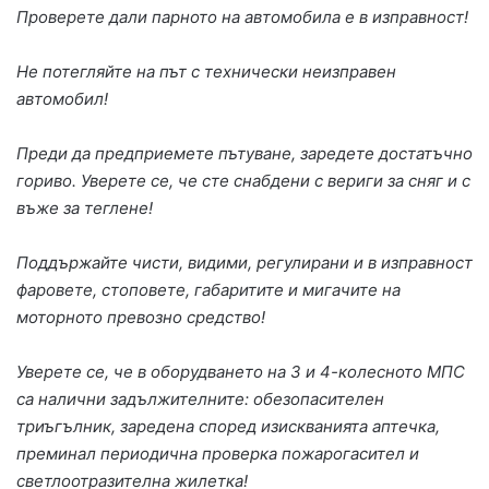
Проверете дали парното на автомобила е в изправност!
Не потегляйте на път с технически неизправен
автомобил!
Преди да предприемете пътуване, заредете достатъчно
гориво. Уверете се, че сте снабдени с вериги за сняг и с
въже за теглене!
Поддържайте чисти, видими, регулирани и в изправност
фаровете, стоповете, габаритите и мигачите на
моторното превозно средство!
Уверете се, че в оборудването на 3 и 4-колесното МПС
са налични задължителните: обезопасителен
триъгълник, заредена според изискванията аптечка,
преминал периодична проверка пожарогасител и
светлоотразителна жилетка!