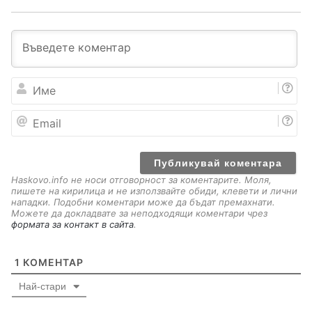
И
м
е
E
m
a
i
l
Haskovo.info не носи отговорност за коментарите. Моля,
пишете на кирилица и не използвайте обиди, клевети и лични
нападки. Подобни коментари може да бъдат премахнати.
Можете да докладвате за неподходящи коментари чрез
формата за контакт в сайта
.
1
КОМЕНТАР
Най-стари