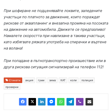
При шофиране не подценявайте локвите, заледените
участъци по платното за движение, които пораждат
рискове от аквапланинг и внезапна промяна на посоката
на движение на автомобила. Движете се предпазливо!
Намалете скоростта при навлизане в такива участъци,
като избягвате рязката употреба на спирачки и въртене
на волана!
При попадане в пътнотранспортно произшествие или в
друга рискова ситуация сигнализирай на телефон 112!
Етикети
акция
гуми
зима
КАТ
коли
полиция
проверки