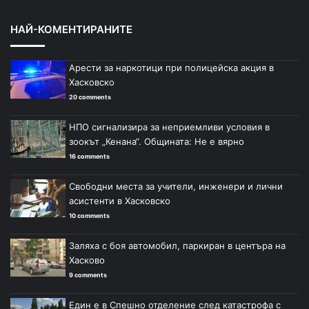
НАЙ-КОМЕНТИРАНИТЕ
Арести за наркотици при полицейска акция в
Хасковско
20 comments
НПО сигнализира за неприемливи условия в
зоокът „Кенана“. Общината: Не е вярно
16 comments
Свободни места за учители, инженери и лични
асистенти в Хасковско
10 comments
Заляха с боя автомобил, паркиран в центъра на
Хасково
9 comments
Един е в Спешно отделение след катастрофа с