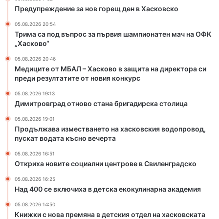
Х
о
Предупреждение за нов горещ ден в Хасковско
а
в
05.08.2026 20:54
с
о
Трима са под въпрос за първия шампионатен мач на ОФК
к
с
„Хасково“
о
т
в
а
05.08.2026 20:46
о
н
Медиците от МБАЛ – Хасково в защита на директора си
в
а
преди резултатите от новия конкурс
з
б
05.08.2026 19:13
а
р
Димитровград отново стана бригадирска столица
щ
и
и
г
05.08.2026 19:01
т
а
Продължава изместването на хасковския водопровод,
пускат водата късно вечерта
а
д
н
и
05.08.2026 16:51
а
р
Откриха новите социални центрове в Свиленградско
д
с
и
к
05.08.2026 16:25
Над 400 се включиха в детска екокулинарна академия
р
а
е
с
05.08.2026 14:50
к
т
Книжки с нова премяна в детския отдел на хасковската