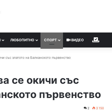
℃
Н
ЛЮБОПИТНО
СПОРТ
ВИДЕО
ИЗБОР
ичи със златото на Балканското първенство
а се окичи със
анското първенство
2
3 150