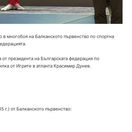
Х
а
с
к
о
в
о в многобоя на Балканското първенство по спортна
о
федерацията.
в
з
а
а от президента на Българската федерация по
щ
лка от Игрите в атланта Красимир Дунев.
и
т
а
н
а
д
и
5 г.) от Балканското първенство:
р
е
к
т