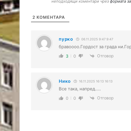
неподходящи коментари чрез
формата за
2
КОМЕНТАРА
пурко
06.11.2025 9:47 9:47
бравоооо.Гордост за града ни.Го
Отговор
3
0
Нико
16.11.2025 16:13 16:13
Все така, напред…..
Отговор
0
0