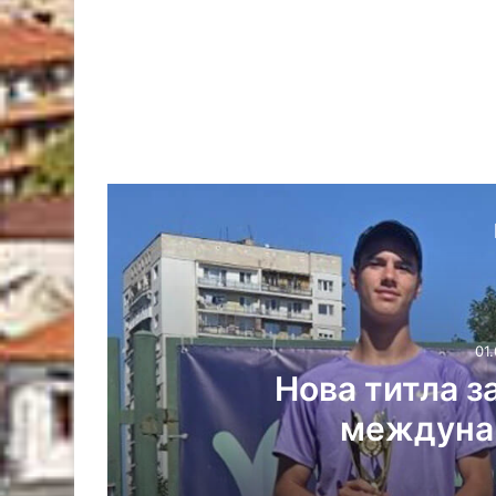
ОФК „Хасково“
послед