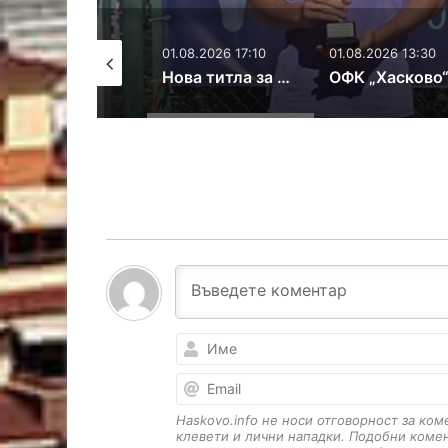
01.08.2026 17:10
01.08.2026 13:30
29.07.2026 13:13
Нова титла за Мартин Бонев от международен турнир
ОФК „Хасково“ отстъпи на „розите“ в последната си контрола
Haskovo.info не носи отговорност за ко
клевети и лични нападки. Подобни коме