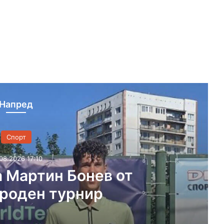
Напред
Спорт
01.08.2026 13:30
 отстъпи на „розите“ в
ната си контрола