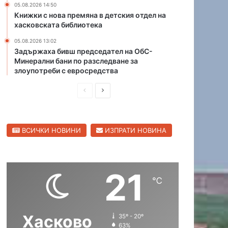
05.08.2026 14:50
л
о
Книжки с нова премяна в детския отдел на
и
п
хасковската библиотека
ц
р
а
05.08.2026 13:02
о
Задържаха бивш председател на ОбС-
в
Минерални бани по разследване за
о
злоупотреби с евросредства
д
,
П
С
п
р
л
у
с
е
е
к
ВСИЧКИ НОВИНИ
ИЗПРАТИ НОВИНА
д
д
а
и
в
т
в
ш
а
21
о
н
щ
℃
д
а
а
а
т
с
с
а
Хасково
35º - 20º
т
т
к
63%