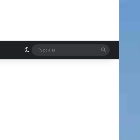
Switch skin
Търси
И
за