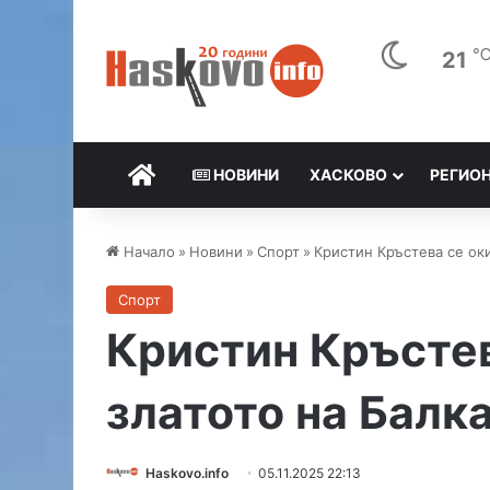
21
НАЧАЛО
НОВИНИ
ХАСКОВО
РЕГИО
Начало
»
Новини
»
Спорт
»
Кристин Кръстева се ок
Спорт
Кристин Кръстев
златото на Балк
Haskovo.info
05.11.2025 22:13