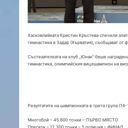
с
з
а
п
ъ
р
Хасковлийката Кристин Кръстева спечели злат
в
гимнастика в Задар (Хърватия), съобщават от 
и
я
ш
Състезателката на клуб „Юнак“ беше награден
а
гимнастика, олимпийския вицешампион на виси
м
п
и
о
н
а
т
Резултатите на шампионката в трета група (14-1
е
н
Многобой – 45.600 точки – ПЪРВО МЯСТО
м
Прескок – 12.300 точки – 5 позиция – ФИНАЛ
а