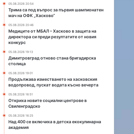
о
т
05.08.2026 20:54
в
в
Трима са под въпрос за първия шампионатен
о
а
мач на ОФК „Хасково“
с
н
05.08.2026 20:46
т
е
Медиците от МБАЛ – Хасково в защита на
а
т
директора си преди резултатите от новия
н
о
конкурс
а
н
б
а
05.08.2026 19:13
Димитровград отново стана бригадирска
р
х
столица
и
а
г
с
05.08.2026 19:01
а
к
Продължава изместването на хасковския
д
о
водопровод, пускат водата късно вечерта
и
в
05.08.2026 16:51
р
с
Откриха новите социални центрове в
с
к
Свиленградско
к
и
а
я
05.08.2026 16:25
с
в
Над 400 се включиха в детска екокулинарна
т
академия
о
о
д