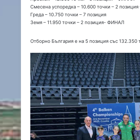
ч
Смесена успоредка – 10.600 точки – 2 позици
н
Греда – 10.750 точки – 7 позиция
а
Земя – 11.950 точки – 2 позиция- ФИНАЛ
О
Ф
К
Отборно България е на 5 позиция със 132.350 
„
Х
а
с
к
о
в
о
“