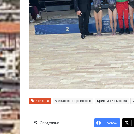
Етикети
Балканско първенство
Кристин Кръстева
Споделяне
Facebook