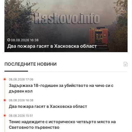
н
м
и
о
с
н
н
т
а
и
д
р
08.08.2026 15:51
Тенис надеждите с историческо четвърто място
е
а
на Световното първенство
ж
т
д
в
и
о
ПОСЛЕДНИТЕ НОВИНИ
т
д
е
о
с
п
08.08.2026 17:06
и
р
Задържаха 18-годишен за убийството на чичо си с
с
о
дървен кол
т
в
08.08.2026 16:38
о
о
Два пожара гасят в Хасковска област
р
д
и
и
08.08.2026 15:51
ч
п
Тенис надеждите с историческо четвърто място на
е
о
Световното първенство