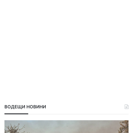
ВОДЕЩИ НОВИНИ
Т
Р
е
е