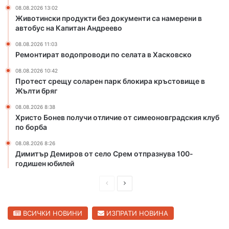
с
с
08.08.2026 13:02
к
е
Животински продукти без документи са намерени в
о
л
автобус на Капитан Андреево
ч
а
е
т
08.08.2026 11:03
Ремонтират водопроводи по селата в Хасковско
т
а
в
в
08.08.2026 10:42
ъ
Х
Протест срещу соларен парк блокира кръстовище в
р
а
Жълти бряг
т
с
08.08.2026 8:38
о
к
Христо Бонев получи отличие от симеоновградския клуб
м
о
по борба
я
в
с
с
08.08.2026 8:26
т
к
Димитър Демиров от село Срем отпразнува 100-
о
о
годишен юбилей
н
а
П
С
С
р
л
в
е
е
ВСИЧКИ НОВИНИ
ИЗПРАТИ НОВИНА
е
т
д
д