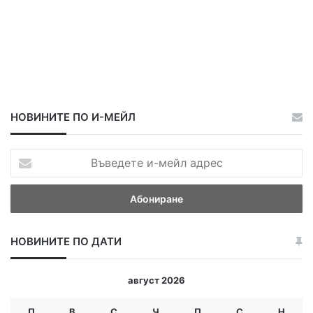
НОВИНИТЕ ПО И-МЕЙЛ
В
ъ
в
е
д
е
НОВИНИТЕ ПО ДАТИ
т
е
и
август 2026
-
м
П
В
С
Ч
П
С
Н