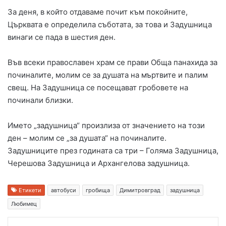
За деня, в който отдаваме почит към покойните,
Църквата е определила съботата, за това и Задушница
винаги се пада в шестия ден.
Във всеки православен храм се прави Обща панахида за
починалите, молим се за душата на мъртвите и палим
свещ. На Задушница се посещават гробовете на
починали близки.
Името „задушница“ произлиза от значението на този
ден – молим се „за душата“ на починалите.
Задушниците през годината са три – Голяма Задушница,
Черешова Задушница и Архангелова задушница.
Етикети
автобуси
гробища
Димитровград
задушница
Любимец