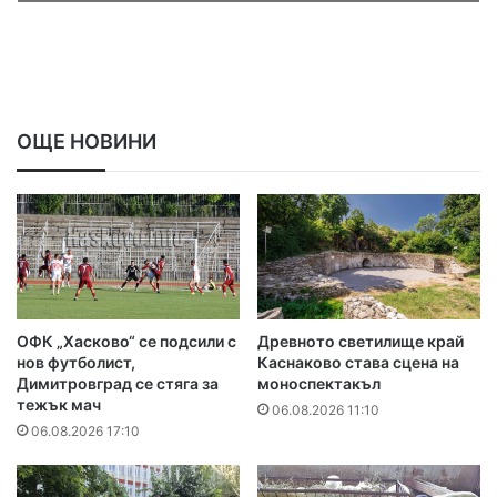
ОЩЕ НОВИНИ
ОФК „Хасково“ се подсили с
Древното светилище край
нов футболист,
Каснаково става сцена на
Димитровград се стяга за
моноспектакъл
тежък мач
06.08.2026 11:10
06.08.2026 17:10