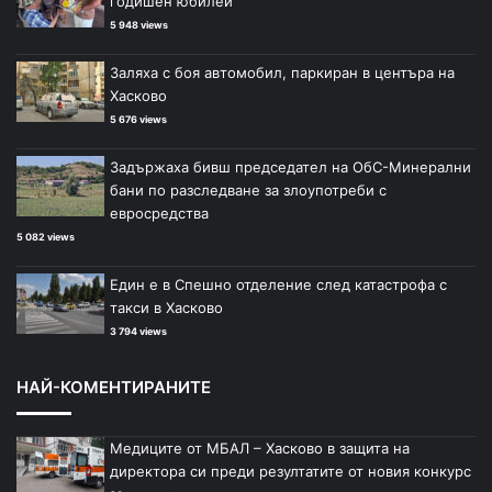
годишен юбилей
5 948 views
Заляха с боя автомобил, паркиран в центъра на
Хасково
5 676 views
Задържаха бивш председател на ОбС-Минерални
бани по разследване за злоупотреби с
евросредства
5 082 views
Един е в Спешно отделение след катастрофа с
такси в Хасково
3 794 views
НАЙ-КОМЕНТИРАНИТЕ
Медиците от МБАЛ – Хасково в защита на
директора си преди резултатите от новия конкурс