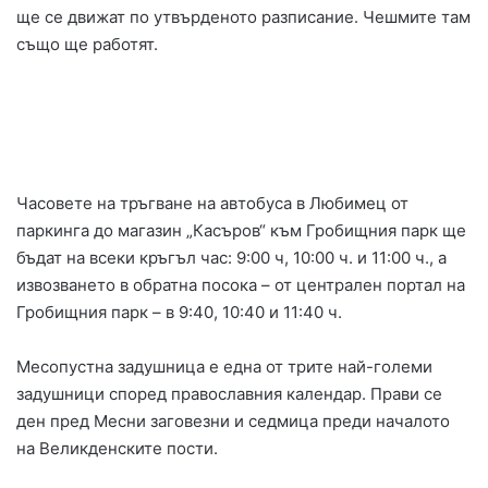
ще се движат по утвърденото разписание. Чешмите там
също ще работят.
Часовете на тръгване на автобуса в Любимец от
паркинга до магазин „Касъров“ към Гробищния парк ще
бъдат на всеки кръгъл час: 9:00 ч, 10:00 ч. и 11:00 ч., а
извозването в обратна посока – от централен портал на
Гробищния парк – в 9:40, 10:40 и 11:40 ч.
Месопустна задушница е една от трите най-големи
задушници според православния календар. Прави се
ден пред Месни заговезни и седмица преди началото
на Великденските пости.