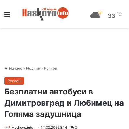
Меню
℃
33
Начало
»
Новини
»
Регион
Регион
Безплатни автобуси в
Димитровград и Любимец на
Голяма задушница
Haskovo.info
14.02.2026 8:14
0