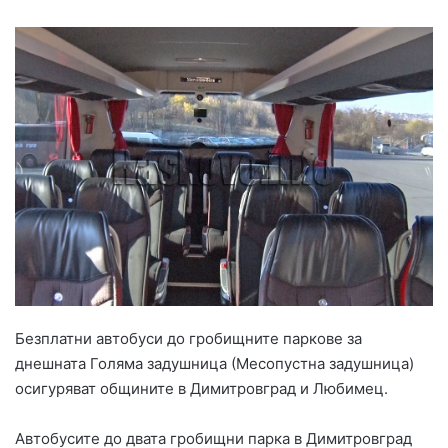
Безплатни автобуси до гробищните паркове за
днешната Голяма задушница (Месопустна задушница)
осигуряват общините в Димитровград и Любимец.
Автобусите до двата гробищни парка в Димитровград