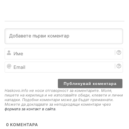
И
м
е
E
m
a
i
l
Haskovo.info не носи отговорност за коментарите. Моля,
пишете на кирилица и не използвайте обиди, клевети и лични
нападки. Подобни коментари може да бъдат премахнати.
Можете да докладвате за неподходящи коментари чрез
формата за контакт в сайта
.
0
КОМЕНТАРА