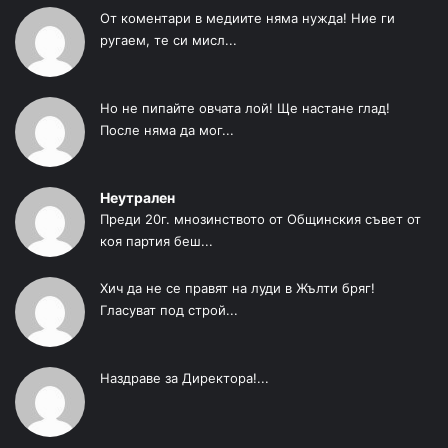
От коментари в медиите няма нужда! Ние ги
ругаем, те си мисл...
Но не пипайте овчата лой! Ще настане глад!
После няма да мог...
Неутрален
Преди 20г. мнозинството от Общинския съвет от
коя партия беш...
Хич да не се правят на луди в Жълти бряг!
Гласуват под строй...
Наздраве за Директора!...