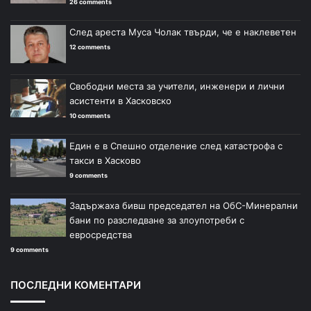
26 comments
След ареста Муса Чолак твърди, че е наклеветен
12 comments
Свободни места за учители, инженери и лични
асистенти в Хасковско
10 comments
Един е в Спешно отделение след катастрофа с
такси в Хасково
9 comments
Задържаха бивш председател на ОбС-Минерални
бани по разследване за злоупотреби с
евросредства
9 comments
ПОСЛЕДНИ КОМЕНТАРИ