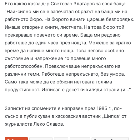
Ето какво казва д-р Светозар Златаров за своя баща:
“Най-силно ми се е запечатал образът на баща ми на
работното бюро. Ha бюрото винаги цареше безпорядък.
Имаше отворени книги, листчета. На това бюро той
прекарваше повечето си време. Баща ми редовно
работеше до един часа през нощта. Можеше за кратко
време да напише много неща. Това негово особено
състояние и напрежение го правеше много
работоспособен. Превключваше непрекъснато на
различни теми. Работеше непрекъснато, без умора.
Само така може да се обясни неговата голяма
продуктивност. Изписал е десетки хиляди страници…“
Записът на спомените е направен през 1985 г., по-
късно е публикуван в хасковския вестник „Шипка“ от
журналиста Леко Славов.