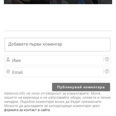
И
м
е
E
m
a
i
l
Haskovo.info не носи отговорност за коментарите. Моля,
пишете на кирилица и не използвайте обиди, клевети и лични
нападки. Подобни коментари може да бъдат премахнати.
Можете да докладвате за неподходящи коментари чрез
формата за контакт в сайта
.