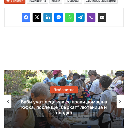
Етикети
годишнина
книги
преводач
Светозар Златаров
Любопитно
домашна
Хасковско присъствие в
еница и
националната изложба „Забравен
божества“