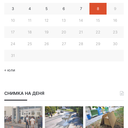
а
3
4
5
6
7
8
9
д
р
10
11
12
13
14
15
16
е
с
17
18
19
20
21
22
23
24
25
26
27
28
29
30
31
« юли
СНИМКА НА ДЕНЯ