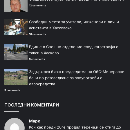
12 comments
Свободни места за учители, инженери и лични
асистенти в Хасковско
10 comments
Един е в Спешно отделение след катастрофа с
такси в Хасково
9 comments
Задържаха бивш председател на ОбС-Минерални
бани по разследване за злоупотреби с
евросредства
9 comments
ПОСЛЕДНИ КОМЕНТАРИ
Марк
Кой как преди 20ге продал терена,и се стига до