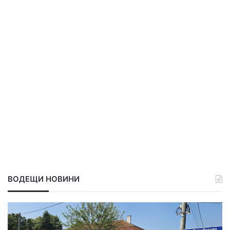
ВОДЕЩИ НОВИНИ
Х
р
и