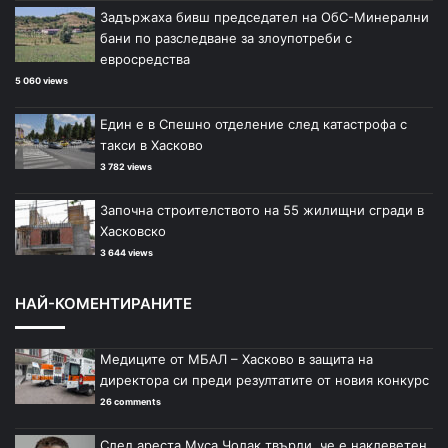
Задържаха бивш председател на ОбС-Минерални
бани по разследване за злоупотреби с
евросредства
5 060 views
Един е в Спешно отделение след катастрофа с
такси в Хасково
3 782 views
Започна строителството на 55 жилищни сгради в
Хасковско
3 644 views
НАЙ-КОМЕНТИРАНИТЕ
Медиците от МБАЛ – Хасково в защита на
директора си преди резултатите от новия конкурс
26 comments
След ареста Муса Чолак твърди, че е наклеветен