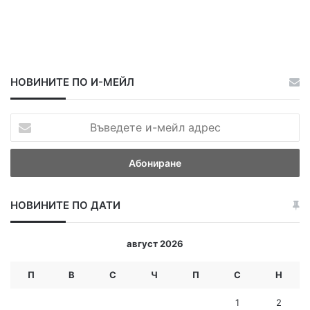
НОВИНИТЕ ПО И-МЕЙЛ
В
ъ
в
е
д
е
НОВИНИТЕ ПО ДАТИ
т
е
и
август 2026
-
м
П
В
С
Ч
П
С
Н
е
й
1
2
л