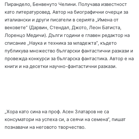
Пирандело, Бенвенуто Челини. Получава известност
като литературовед. Автор на биографични очерци за
италиански и други писатели в серията „Имена от
вековете“ (Дарвин, Стендал, Джото, Леон Батиста,
Лоренцо Медичи). Дълги години е главен редактор на
списание „Наука и техника за младежта”, където
публикува множество български фантастични разкази и
провежда конкурси за българска фантастика. Автор е на
книги и на десетки научно-фантастични разкази.
„Хора като сина на проф. Асен Златаров не са
консуматори на успеха си, а сеячи на семена“, пишат
познавачи на неговото творчество.