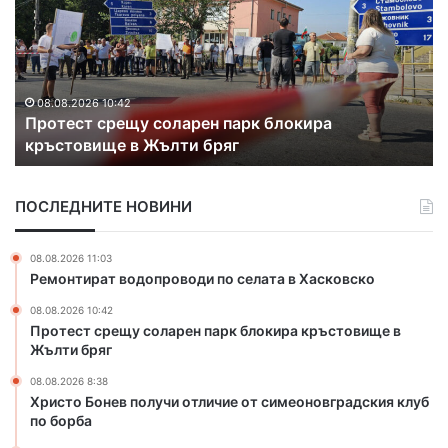
с
т
о
Б
о
08.08.2026 8:38
Христо Бонев получи отличие от
н
симеоновградския клуб по борба
е
в
п
ПОСЛЕДНИТЕ НОВИНИ
о
л
у
08.08.2026 11:03
ч
Ремонтират водопроводи по селата в Хасковско
и
08.08.2026 10:42
о
Протест срещу соларен парк блокира кръстовище в
т
Жълти бряг
л
и
08.08.2026 8:38
ч
Христо Бонев получи отличие от симеоновградския клуб
и
по борба
е