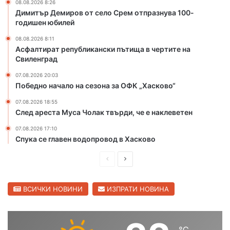
08.08.2026 8:26
о
Димитър Демиров от село Срем отпразнува 100-
т
годишен юбилей
с
и
08.08.2026 8:11
Асфалтират републикански пътища в чертите на
м
Свиленград
е
о
07.08.2026 20:03
н
Победно начало на сезона за ОФК „Хасково“
о
07.08.2026 18:55
в
След ареста Муса Чолак твърди, че е наклеветен
г
р
07.08.2026 17:10
а
Спука се главен водопровод в Хасково
д
с
П
С
к
р
л
и
е
е
ВСИЧКИ НОВИНИ
ИЗПРАТИ НОВИНА
я
к
д
д
л
и
в
у
℃