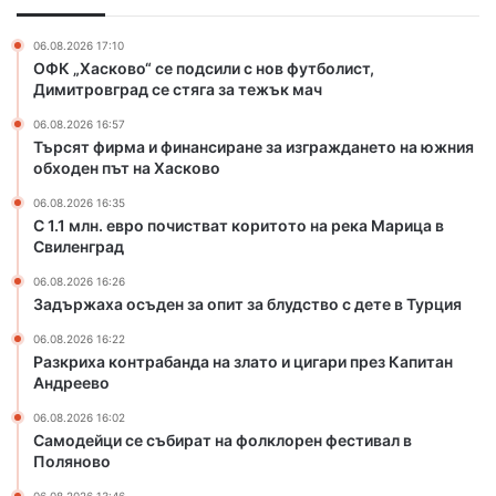
о
а
ч
б
06.08.2026 17:10
и
а
ОФК „Хасково“ се подсили с нов футболист,
с
н
Димитровград се стяга за тежък мач
т
д
06.08.2026 16:57
в
а
Търсят фирма и финансиране за изграждането на южния
а
н
обходен път на Хасково
т
а
к
з
06.08.2026 16:35
о
л
С 1.1 млн. евро почистват коритото на река Марица в
р
Свиленград
а
и
т
06.08.2026 16:26
т
о
Задържаха осъден за опит за блудство с дете в Турция
о
и
т
ц
06.08.2026 16:22
Разкриха контрабанда на злато и цигари през Капитан
о
и
Андреево
н
г
а
а
06.08.2026 16:02
р
р
Самодейци се събират на фолклорен фестивал в
е
и
Поляново
к
п
06.08.2026 13:46