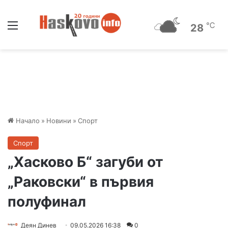
Меню
℃
28
Начало
»
Новини
»
Спорт
Спорт
„Хасково Б“ загуби от
„Раковски“ в първия
полуфинал
Деян Динев
09.05.2026 16:38
0