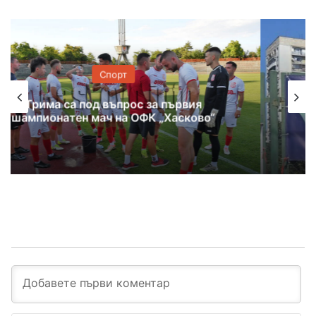
Спорт
Нова титла за Мартин Бонев от
международен турнир