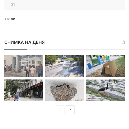
31
« юли
СНИМКА НА ДЕНЯ
П
С
р
л
е
е