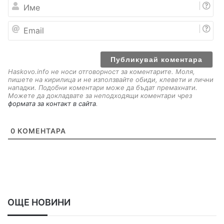
И
м
е
E
m
a
i
l
Haskovo.info не носи отговорност за коментарите. Моля,
пишете на кирилица и не използвайте обиди, клевети и лични
нападки. Подобни коментари може да бъдат премахнати.
Можете да докладвате за неподходящи коментари чрез
формата за контакт в сайта
.
0
КОМЕНТАРА
ОЩЕ НОВИНИ