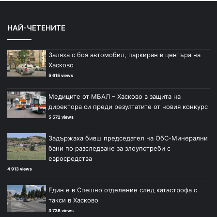
НАЙ-ЧЕТЕНИТЕ
Заляха с боя автомобил, паркиран в центъра на
Хасково
5 615 views
Медиците от МБАЛ – Хасково в защита на
директора си преди резултатите от новия конкурс
5 572 views
Задържаха бивш председател на ОбС-Минерални
бани по разследване за злоупотреби с
евросредства
4 913 views
Един е в Спешно отделение след катастрофа с
такси в Хасково
3 736 views