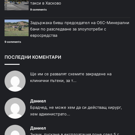
такси в Хасково
9 comments
Задържаха бивш председател на ОбС-Минерални
бани по разследване за злоупотреби с
евросредства
9 comments
ПОСЛЕДНИ КОМЕНТАРИ
Ще им се развалят схемите закрадене на
клинични пътеки, за т...
Даниел
Брадчед, не може хем да си действащ хирург,
хем администрато...
Даниел
Значи, пускане в експлоатация поне след 5 г....