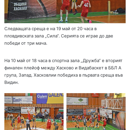
Следващата среща е на 19 май от 20 часа в
пловдивската зала „Сила“. Серията се играе до две
победи от три мача.
На 10 май от 18 часа в спортна зала „Дружба“ е вторият
финален плейоф между Хасково и Видабаскет в ББЛ А
група, Запад. Хасковлии победиха в първата среща във
Видин.