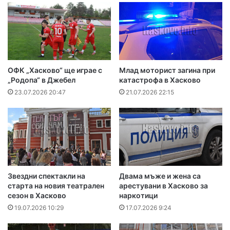
ОФК „Хасково“ ще играе с
Млад моторист загина при
„Родопа“ в Джебел
катастрофа в Хасково
23.07.2026 20:47
21.07.2026 22:15
Звездни спектакли на
Двама мъже и жена са
старта на новия театрален
арестувани в Хасково за
сезон в Хасково
наркотици
19.07.2026 10:29
17.07.2026 9:24