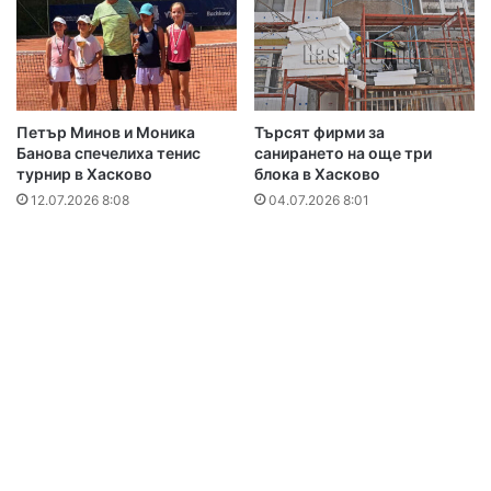
Петър Минов и Моника
Търсят фирми за
Банова спечелиха тенис
санирането на още три
турнир в Хасково
блока в Хасково
12.07.2026 8:08
04.07.2026 8:01