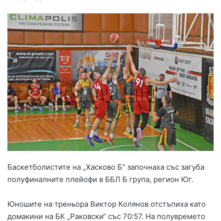
Баскетболистите на „Хасково Б“ започнаха със загуба
полуфиналните плейофи в ББЛ Б група, регион Юг.
Юношите на треньора Виктор Колянов отстъпиха като
домакини на БК „Раковски“ със 70:57. На полувремето