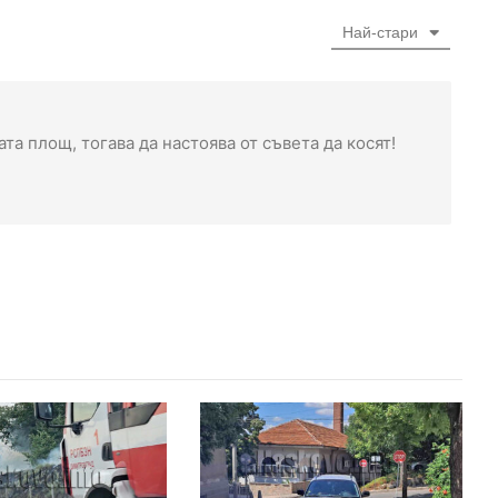
Най-стари
та площ, тогава да настоява от съвета да косят!