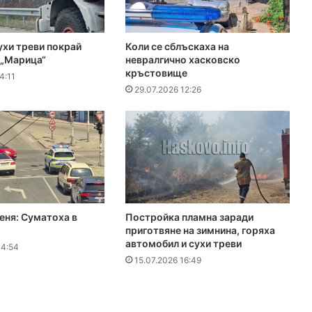
ухи треви покрай
Коли се сблъскаха на
 „Марица“
невралгично хасковско
кръстовище
4:11
29.07.2026 12:26
еня: Суматоха в
Постройка пламна заради
приготвяне на зимнина, горяха
автомобил и сухи треви
14:54
15.07.2026 16:49