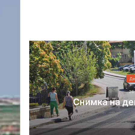
Де
26.
и
Снимка на де