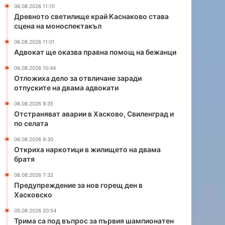
п
т
06.08.2026 11:10
р
в
Древното светилище край Каснаково става
а
л
сцена на моноспектакъл
в
и
06.08.2026 11:01
н
ч
Адвокат ще оказва правна помощ на бежанци
а
а
п
н
06.08.2026 10:44
о
е
Отложиха дело за отвличане заради
м
з
отпуските на двама адвокати
о
а
06.08.2026 9:35
щ
р
Отстраняват аварии в Хасково, Свиленград и
н
а
по селата
а
д
б
и
06.08.2026 9:30
Откриха наркотици в жилището на двама
е
о
братя
ж
т
а
п
06.08.2026 7:32
н
у
Предупреждение за нов горещ ден в
ц
с
Хасковско
и
к
05.08.2026 20:54
и
Трима са под въпрос за първия шампионатен
т