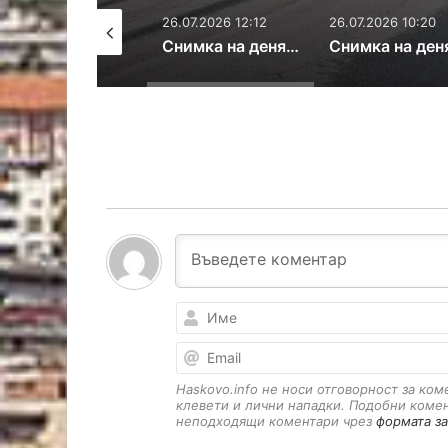
27.07.2026 11:44
26.07.2026 12:12
26.07.2026 10:20
Снимка на деня: Опашки за документи
Снимка на деня: Теч по улицата
Haskovo.info не носи отговорност за ко
клевети и лични нападки. Подобни коме
неподходящи коментари чрез
формата за