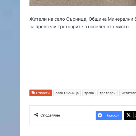
и
в
ж
Жители на село Сърница, Община Минерални ба
и
са превзели тротоарите в населеното място.
л
и
щ
е
т
о
н
а
д
в
а
Етикети
село Сърница
трева
тротоари
читателс
м
а
б
Споделяне
Facebook
р
а
т
я