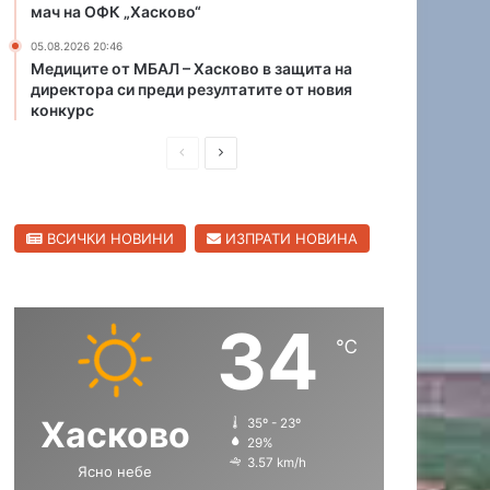
мач на ОФК „Хасково“
е
н
05.08.2026 20:46
а
Медиците от МБАЛ – Хасково в защита на
директора си преди резултатите от новия
д
конкурс
в
а
П
С
м
а
р
л
а
е
е
д
ВСИЧКИ НОВИНИ
ИЗПРАТИ НОВИНА
д
д
в
о
и
в
Денят в снимки
к
ш
а
а
34
26.07.2026 10:20
н
щ
т
℃
Снимка на деня: Извънгаба
и
а
а
с
с
Хасково
35º - 23º
т
т
29%
р
р
3.57 km/h
Ясно небе
а
а