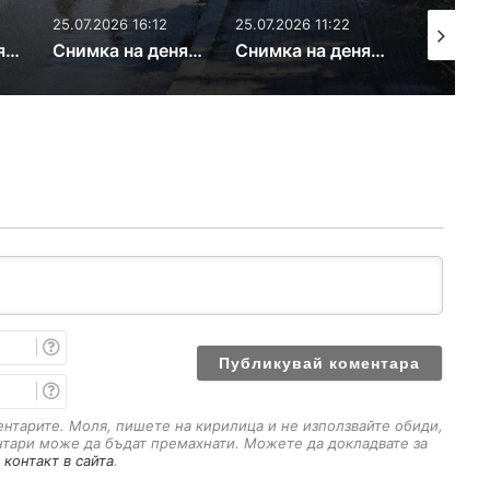
25.07.2026 16:12
25.07.2026 11:22
21.07.2026
Снимка на деня: Извънгабаритни отпадъци
Снимка на деня: Висящ проводник
Снимка на деня: Пълно гнездо
И
м
е
E
m
a
ментарите. Моля, пишете на кирилица и не използвайте обиди,
i
нтари може да бъдат премахнати. Можете да докладвате за
l
 контакт в сайта
.