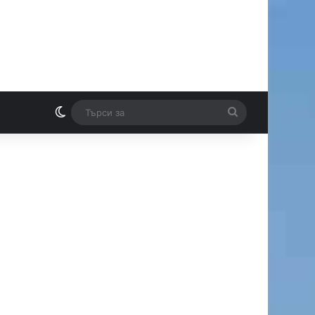
Switch skin
Търси
И
за