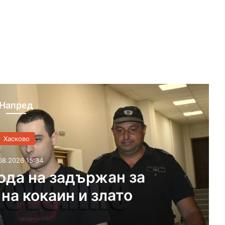
Напред
Хасково
08.2026 15:18
ги и екстремен риск от
асковска област