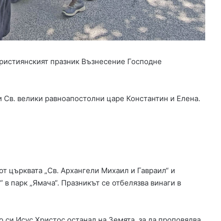
Х
а
с
к
о
в
християнският празник Възнесение Господне
с
к
а
о
 Св. велики равноапостолни царе Константин и Елена.
б
л
а
с
т
т църквата „Св. Архангели Михаил и Гавраил“ и
в парк „Ямача“. Празникът се отбелязва винаги в
 си Исус Христос останал на Земята, за да проповядва