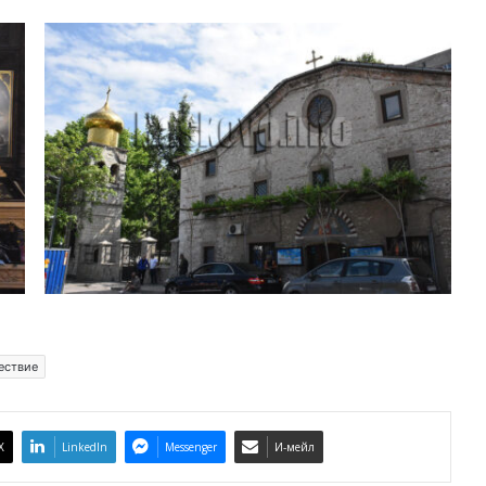
ествие
X
LinkedIn
Messenger
И-мейл