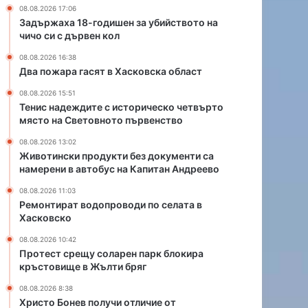
и
р
08.08.2026 17:06
с
о
Задържаха 18-годишен за убийството на
т
в
чичо си с дървен кол
о
о
08.08.2026 16:38
р
д
Два пожара гасят в Хасковска област
и
и
ч
п
08.08.2026 15:51
е
о
Тенис надеждите с историческо четвърто
с
с
място на Световното първенство
к
е
08.08.2026 13:02
о
л
Животински продукти без документи са
ч
а
намерени в автобус на Капитан Андреево
е
т
т
а
08.08.2026 11:03
Ремонтират водопроводи по селата в
в
в
Хасковско
ъ
Х
р
а
08.08.2026 10:42
т
с
Протест срещу соларен парк блокира
о
к
кръстовище в Жълти бряг
м
о
08.08.2026 8:38
я
в
Христо Бонев получи отличие от
с
с