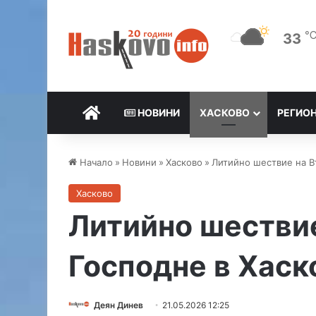
33
НАЧАЛО
НОВИНИ
ХАСКОВО
РЕГИО
Начало
»
Новини
»
Хасково
»
Литийно шествие на В
Хасково
Литийно шестви
Господне в Хаск
Деян Динев
21.05.2026 12:25