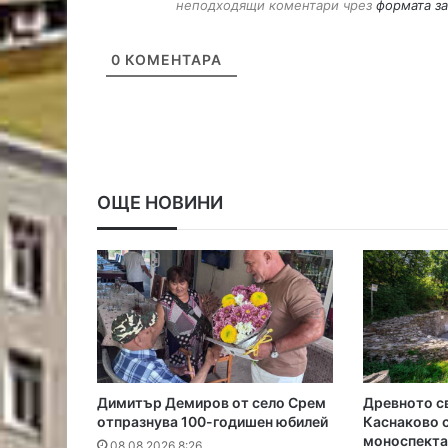
неподходящи коментари чрез
формата за
0
КОМЕНТАРА
ОЩЕ НОВИНИ
Димитър Демиров от село Срем
Древното с
отпразнува 100-годишен юбилей
Каснаково с
моноспекта
08.08.2026 8:26