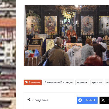
Етикети
Възнесение Господне
празник
църква
ш
Споделяне
Facebook