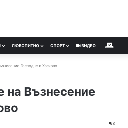
℃
Н
ЛЮБОПИТНО
СПОРТ
ВИДЕО
ИЗБОР
ъзнесение Господне в Хасково
е на Възнесение
ово
0