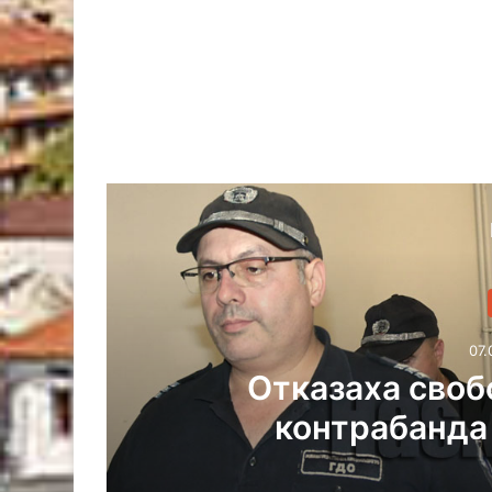
07.
Оранжев код за же
пожари в Х