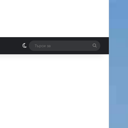
Switch skin
Търси
И
за