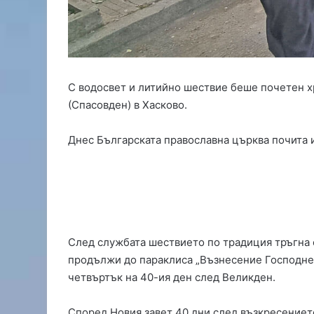
и
ш
е
н
з
а
С водосвет и литийно шествие беше почетен 
у
(Спасовден) в Хасково.
б
и
й
Днес Българската православна църква почита и
с
т
в
о
т
о
н
След службата шествието по традиция тръгна о
а
продължи до параклиса „Възнесение Господне“ 
ч
четвъртък на 40-ия ден след Великден.
и
ч
Според Новия завет 40 дни след възкресението
о