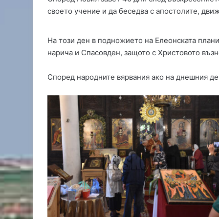
с
своето учение и да беседва с апостолите, дви
и
с
На този ден в подножието на Елеонската плани
д
ъ
нарича и Спасовден, защото с Христовото възн
р
в
Според народните вярвания ако на днешния ден
е
н
к
о
л