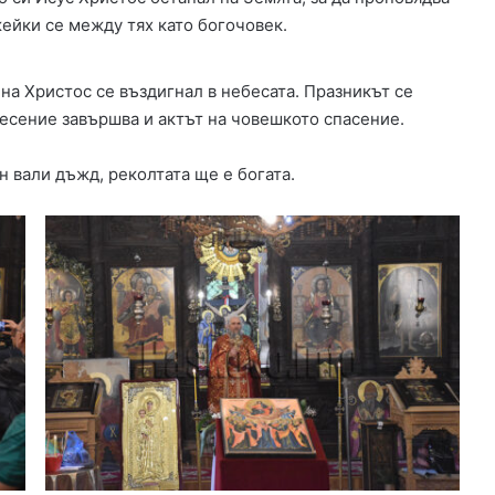
жейки се между тях като богочовек.
на Христос се въздигнал в небесата. Празникът се
есение завършва и актът на човешкото спасение.
 вали дъжд, реколтата ще е богата.