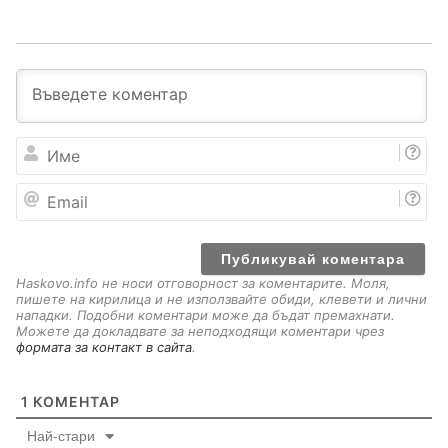
И
м
е
E
m
a
i
l
Haskovo.info не носи отговорност за коментарите. Моля,
пишете на кирилица и не използвайте обиди, клевети и лични
нападки. Подобни коментари може да бъдат премахнати.
Можете да докладвате за неподходящи коментари чрез
формата за контакт в сайта
.
1
КОМЕНТАР
Най-стари