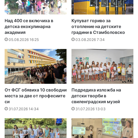
Над 400 се включиха в
Купуват гориво за
детска екокулинарна
отопление на детските
академия
градини в Стамболовско
05.08.2026 16:25
03.08.2026 7:34
От ФСГ обявиха 10 свободни
Подредиха изложба на
места за две от професиите
детски творби в
си
свиленградския музей
31.07.2026 14:34
31.07.2026 13:03