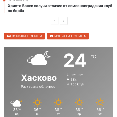
08.08.2026 8:38
к
Христо Бонев получи отличие от симеоновградския клуб
о
по борба
П
С
р
л
е
е
ВСИЧКИ НОВИНИ
ИЗПРАТИ НОВИНА
д
д
и
в
24
℃
ш
а
н
щ
а
а
Хасково
36º - 22º
с
с
53%
1.55 km/h
Разкъсана облачност
т
т
р
р
а
а
н
н
36
36
38
38
36
℃
℃
℃
℃
℃
нд
пн
вт
ср
чт
и
и