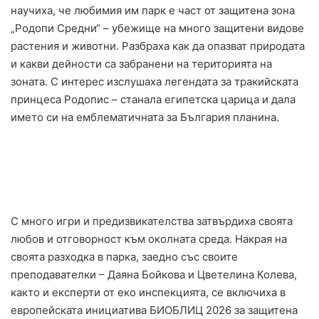
научиха, че любимия им парк е част от защитена зона
„Родопи Средни“ – убежище на много защитени видове
растения и животни. Разбраха как да опазват природата
и какви дейности са забранени на територията на
зоната. С интерес изслушаха легендата за тракийската
принцеса Родопис – станала египетска царица и дала
името си на емблематичната за България планина.
С много игри и предизвикателства затвърдиха своята
любов и отговорност към околната среда. Накрая на
своята разходка в парка, заедно със своите
преподавателки – Даяна Бойкова и Цветелина Колева,
както и експерти от еко инспекцията, се включиха в
европейската инициатива БИОБЛИЦ 2026 за защитена