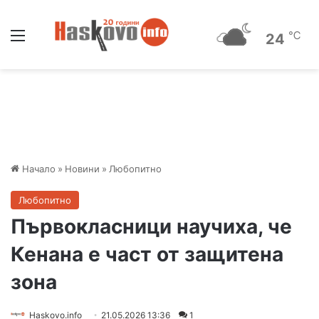
Меню
℃
24
Начало
»
Новини
»
Любопитно
Любопитно
Първокласници научиха, че
Кенана е част от защитена
зона
Haskovo.info
21.05.2026 13:36
1