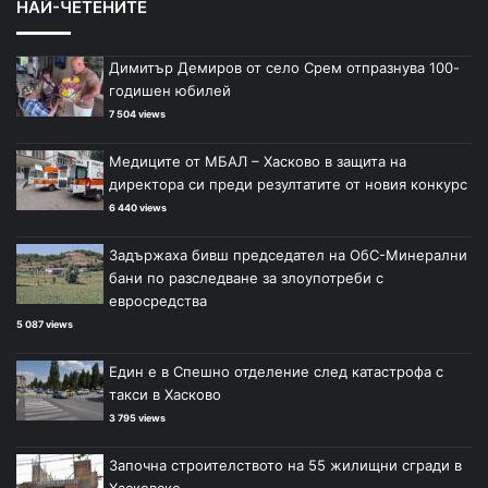
НАЙ-ЧЕТЕНИТЕ
Димитър Демиров от село Срем отпразнува 100-
годишен юбилей
7 504 views
Медиците от МБАЛ – Хасково в защита на
директора си преди резултатите от новия конкурс
6 440 views
Задържаха бивш председател на ОбС-Минерални
бани по разследване за злоупотреби с
евросредства
5 087 views
Един е в Спешно отделение след катастрофа с
такси в Хасково
3 795 views
Започна строителството на 55 жилищни сгради в