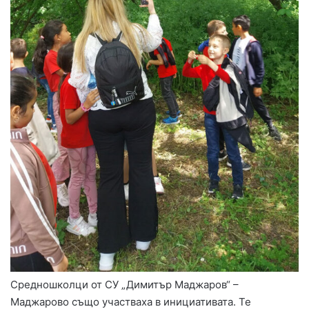
Средношколци от СУ „Димитър Маджаров“ –
Маджарово също участваха в инициативата. Те