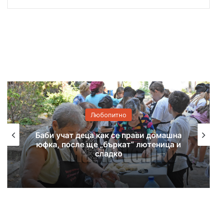
Любопитно
Хасковско присъствие в
националната изложба „Забравените
божества“