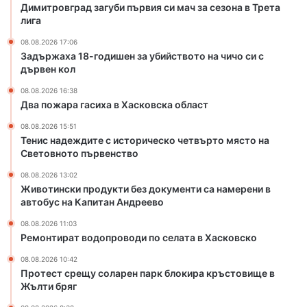
в
р
Димитровград загуби първия си мач за сезона в Трета
Х
о
лига
а
в
08.08.2026 17:06
с
о
Задържаха 18-годишен за убийството на чичо си с
к
д
дървен кол
о
и
в
п
08.08.2026 16:38
с
о
Два пожара гасиха в Хасковска област
к
с
08.08.2026 15:51
а
е
Тенис надеждите с историческо четвърто място на
о
л
Световното първенство
б
а
л
т
08.08.2026 13:02
Животински продукти без документи са намерени в
а
а
автобус на Капитан Андреево
с
в
т
Х
08.08.2026 11:03
а
Ремонтират водопроводи по селата в Хасковско
с
08.08.2026 10:42
к
Протест срещу соларен парк блокира кръстовище в
о
Жълти бряг
в
с