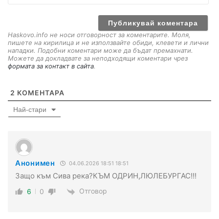
a
i
l
Haskovo.info не носи отговорност за коментарите. Моля,
пишете на кирилица и не използвайте обиди, клевети и лични
нападки. Подобни коментари може да бъдат премахнати.
Можете да докладвате за неподходящи коментари чрез
формата за контакт в сайта
.
2
КОМЕНТАРА
Най-стари
Анонимен
04.06.2026 18:51 18:51
Защо към Сива река?КЪМ ОДРИН,ЛЮЛЕБУРГАС!!!
Отговор
6
0