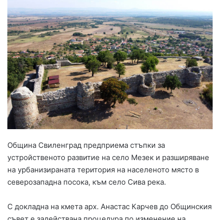
Община Свиленград предприема стъпки за
устройственото развитие на село Мезек и разширяване
на урбанизираната територия на населеното място в
северозападна посока, към село Сива река.
С докладна на кмета арх. Анастас Карчев до Общинския
съвет е задействана процедура по изменение на