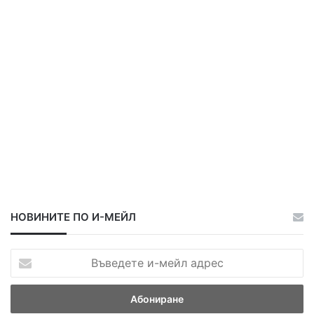
а
а
НОВИНИТЕ ПО И-МЕЙЛ
В
ъ
в
е