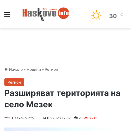
Меню
℃
30
Начало
»
Новини
»
Регион
Регион
Разширяват територията на
село Мезек
Haskovo.info
04.06.2026 12:07
2
6 716