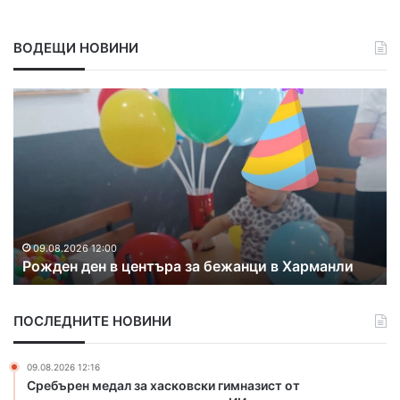
ВОДЕЩИ НОВИНИ
П
о
в
д
и
г
н
а
09.08.2026 11:21
Повдигнаха обвинение на младежа за
х
и
убийството на чичо си в Странско
а
о
б
ПОСЛЕДНИТЕ НОВИНИ
в
и
н
09.08.2026 12:16
е
Сребърен медал за хасковски гимназист от
н