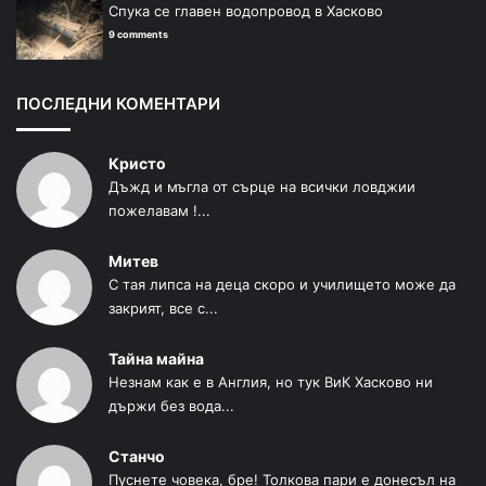
Спука се главен водопровод в Хасково
9 comments
ПОСЛЕДНИ КОМЕНТАРИ
Кристо
Дъжд и мъгла от сърце на всички ловджии
пожелавам !...
Митев
С тая липса на деца скоро и училището може да
закрият, все с...
Тайна майна
Незнам как е в Англия, но тук ВиК Хасково ни
държи без вода...
Станчо
Пуснете човека, бре! Толкова пари е донесъл на