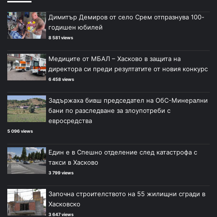
Димитър Демиров от село Срем отпразнува 100-
годишен юбилей
8 581 views
Медиците от МБАЛ – Хасково в защита на
директора си преди резултатите от новия конкурс
6 458 views
Задържаха бивш председател на ОбС-Минерални
бани по разследване за злоупотреби с
евросредства
5 096 views
Един е в Спешно отделение след катастрофа с
такси в Хасково
3 799 views
Започна строителството на 55 жилищни сгради в
Хасковско
3 647 views