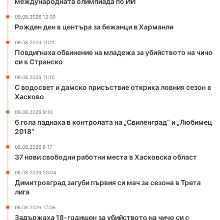
международната олимпиада по ИИ
и
09.08.2026 12:00
е
Рожден ден в центъра за бежанци в Харманли
н
а
09.08.2026 11:21
м
Повдигнаха обвинение на младежа за убийството на чичо
л
си в Странско
а
09.08.2026 11:10
д
С водосвет и дамско присъствие откриха ловния сезон в
е
Хасково
ж
а
09.08.2026 9:10
6 гола паднаха в контролата на „Свиленград“ и „Любимец
з
2018“
а
у
09.08.2026 8:17
б
37 нови свободни работни места в Хасковска област
и
08.08.2026 20:04
й
Димитровград загуби първия си мач за сезона в Трета
с
лига
т
в
08.08.2026 17:06
о
Задържаха 18-годишен за убийството на чичо си с