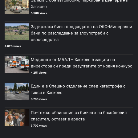
Хасково
5 568 views
Задържаха бивш председател на ОбС-Минерални
бани по разследване за злоупотреби с
евросредства
4 623 views
Медиците от МБАЛ – Хасково в защита на
директора си преди резултатите от новия конкурс
4 251 views
Един е в Спешно отделение след катастрофа с
такси в Хасково
3 706 views
По-тежко обвинение за биячите на басейновия
спасител, остават в ареста
3 702 views