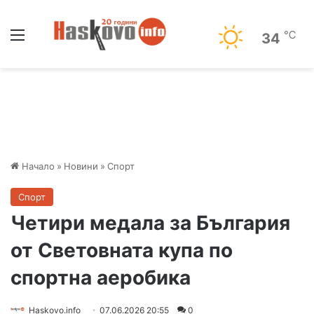
Меню
℃
34
Начало
»
Новини
»
Спорт
Спорт
Четири медала за България
от Световната купа по
спортна аеробика
Haskovo.info
07.06.2026 20:55
0