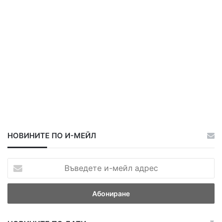
НОВИНИТЕ ПО И-МЕЙЛ
В
ъ
в
е
д
е