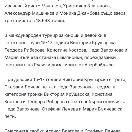
Иванова, Христо Манолов, Християна Златанова,
Александър Мишинков и Моника Джамбова също заеха
трето място с 18.663 точки.
В международен турнир за юноши и девойки в
категория групи 15-17 години Виктория Крушарска,
Теодора Рибарова, Кристина Костова, Неда Запрянова и
Мария Вълчева станаха шампионки, побеждавайки
съставите на Русия и домакините от Азербайджан.
При девойки 15-17 години Виктория Крушарска е трета,
Стефани Лечева пета, а Неда Запрянова – седма, в
категория тройки Виктория Крушарска, Кристина
Костова и Теодора Рибарова взеха сребърни отличия, а
Неда Запрянова, Стефани Лечева и Мария Вълчева са
пети.
Смесената двойки Атанас Благоев и Стефани Лечева