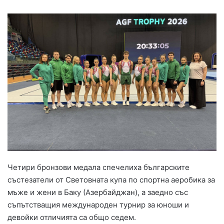
Четири бронзови медала спечелиха българските
състезатели от Световната купа по спортна аеробика за
мъже и жени в Баку (Азербайджан), а заедно със
съпътстващия международен турнир за юноши и
девойки отличията са общо седем.