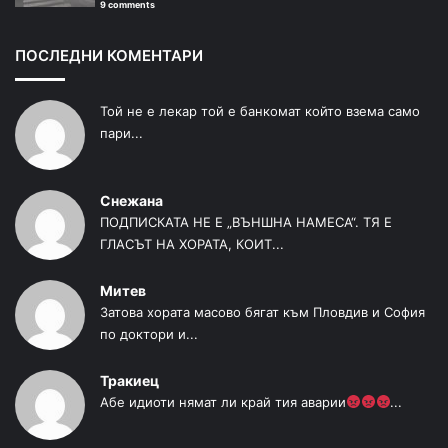
9 comments
ПОСЛЕДНИ КОМЕНТАРИ
Той не е лекар той е банкомат който взема само
пари...
Снежана
ПОДПИСКАТА НЕ Е „ВЪНШНА НАМЕСА“. ТЯ Е
ГЛАСЪТ НА ХОРАТА, КОИТ...
Митев
Затова хората масово бягат към Пловдив и София
по доктори и...
Тракиец
Абе идиоти нямат ли край тия аварии
...