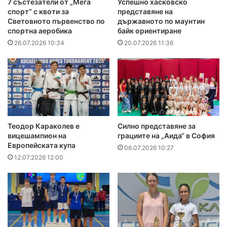
7 състезатели от „Мега
Успешно хасковско
спорт“ с квоти за
представяне на
Световното първенство по
държавното по маунтин
спортна аеробика
байк ориентиране
26.07.2026 10:34
20.07.2026 11:36
Теодор Караколев е
Силно представяне за
вицешампион на
грациите на „Аида“ в София
Европейската купа
06.07.2026 10:27
12.07.2026 12:00