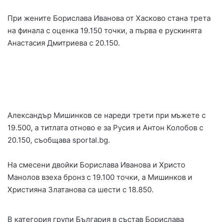
При жените Борислава Иванова от Хасково стана трета
на финала с оценка 19.150 точки, а първа е рускинята
Анастасия Дмитриева с 20.150.
Александър Мишинков се нареди трети при мъжете с
19.500, а титлата отново е за Русия и Антон Колобов с
20.150, съобщава sportal.bg.
На смесени двойки Борислава Иванова и Христо
Манолов взеха бронз с 19.100 точки, а Мишинков и
Християна Златанова са шести с 18.850.
В категория групи България в състав Борислава