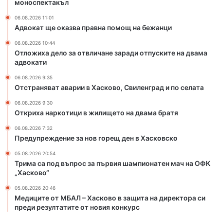
моноспектакъл
л
06.08.2026 11:01
и
Адвокат ще оказва правна помощ на бежанци
ч
а
06.08.2026 10:44
н
Отложиха дело за отвличане заради отпуските на двама
е
адвокати
з
06.08.2026 9:35
а
Отстраняват аварии в Хасково, Свиленград и по селата
р
а
06.08.2026 9:30
д
Откриха наркотици в жилището на двама братя
и
06.08.2026 7:32
о
Предупреждение за нов горещ ден в Хасковско
т
п
05.08.2026 20:54
Трима са под въпрос за първия шампионатен мач на ОФК
у
„Хасково“
с
к
05.08.2026 20:46
и
Медиците от МБАЛ – Хасково в защита на директора си
т
преди резултатите от новия конкурс
е