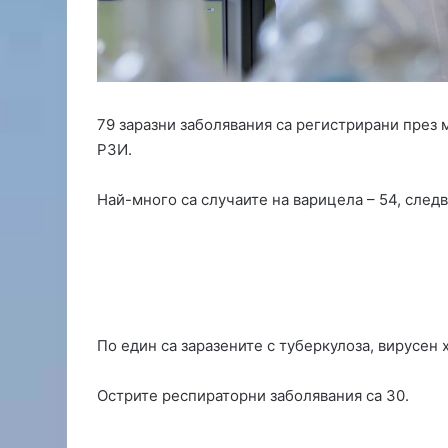
м
е
в
Х
а
с
79 заразни заболявания са регистрирани през 
к
РЗИ.
о
в
с
Най-много са случаите на варицела – 54, следв
к
а
о
б
л
а
с
По един са заразените с туберкулоза, вирусен 
т
Острите респираторни заболявания са 30.