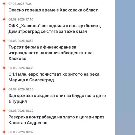
а
а
07.08.2026 7:34
н
н
Опасно горещо време в Хасковска област
с
д
06.08.2026 17:10
и
а
ОФК „Хасково“ се подсили с нов футболист,
р
н
Димитровград се стяга за тежък мач
а
а
н
з
06.08.2026 16:57
е
л
Търсят фирма и финансиране за
з
а
изграждането на южния обходен път на
Хасково
а
т
и
о
06.08.2026 16:35
з
и
С 1.1 млн. евро почистват коритото на река
г
ц
Марица в Свиленград
р
и
06.08.2026 16:26
а
г
Задържаха осъден за опит за блудство с дете
ж
а
в Турция
д
р
а
и
06.08.2026 16:22
н
п
Разкриха контрабанда на злато и цигари през
е
р
Капитан Андреево
т
е
06.08.2026 16:02
о
з