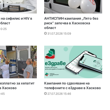
 на сифилис и HIV в
АНТИСПИН кампания „Лято без
област
риск“ започва в Хасковска
област
10:25
31.07.2026 15:09
езплатно за хепатит
Кампания по сдвояване на
а Хасково
телефоните с еЗдраве в Хасково
9:45
27.07.2026 15:46