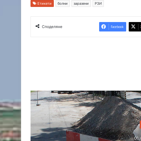
Етикети
болни
заразени
РЗИ
Споделяне
Facebook
ово
26 16:57