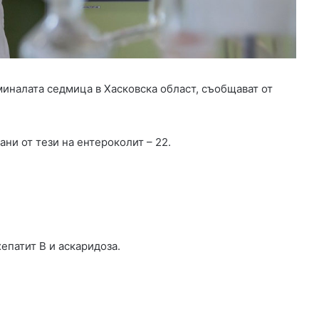
о
д
с
и
л
и
миналата седмица в Хасковска област, съобщават от
с
н
о
в
ани от тези на ентероколит – 22.
ф
у
т
б
о
л
и
хепатит В и аскаридоза.
с
т
,
Д
и