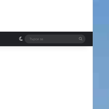
Switch skin
Търси
И
за