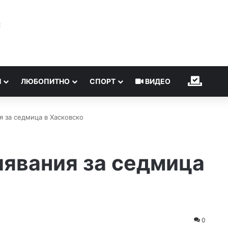
℃
Н
ЛЮБОПИТНО
СПОРТ
ВИДЕО
ИЗБОР
я за седмица в Хасковско
лявания за седмица
0