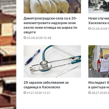
Димитровградски села са в 20-
Нови случаи
километровите надзорни зони
Хасковска 
около нови огнища на шарка по
05.08.2026 
овцете
05.08.2026 10:48
29 заразни заболявания за
Изследват б
седмица в Хасковско
в центъра н
31.07.2026 13:37
28.07.2026 