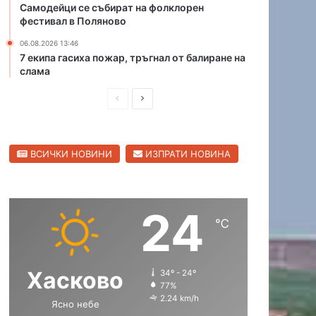
Самодейци се събират на фолклорен
н
К
фестивал в Поляново
а
а
ю
п
06.08.2026 13:46
7 екипа гасиха пожар, тръгнал от балиране на
ж
и
слама
н
т
и
а
П
С
я
н
о
А
р
л
б
н
е
е
х
д
ВСИЧКИ НОВИНИ
ИЗПРАТИ НОВИНА
д
д
о
р
д
е
и
в
е
е
ш
а
н
в
24
н
щ
п
о
℃
ъ
а
а
т
с
с
н
Хасково
34º - 24º
т
т
а
77%
Х
р
р
2.24 km/h
Ясно небе
а
а
а