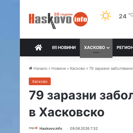
24
НАЧАЛО
НОВИНИ
ХАСКОВО
РЕГИО
Начало
»
Новини
»
Хасково
»
79 заразни заболявани
Хасково
79 заразни забо
в Хасковско
Haskovo.info
09.06.2026 7:32