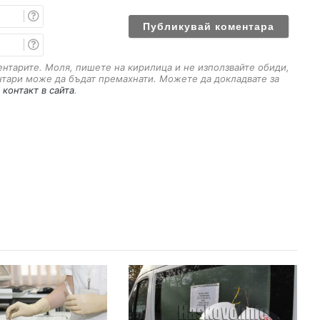
И
м
е
E
m
a
ментарите. Моля, пишете на кирилица и не използвайте обиди,
i
нтари може да бъдат премахнати. Можете да докладвате за
l
 контакт в сайта
.