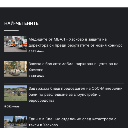
р
л
е
е
д
д
НАЙ-ЧЕТЕНИТЕ
и
в
ш
а
Медиците от МБАЛ – Хасково в защита на
н
щ
директора си преди резултатите от новия конкурс
а
а
6 332 views
с
с
Заляха с боя автомобил, паркиран в центъра на
т
т
Хасково
р
р
5 648 views
а
а
Задържаха бивш председател на ОбС-Минерални
н
н
бани по разследване за злоупотреби с
и
и
евросредства
ц
ц
5 052 views
а
а
Един е в Спешно отделение след катастрофа с
такси в Хасково