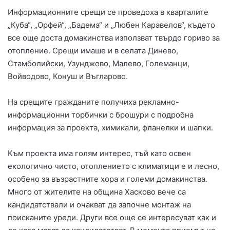
Информационните срещи се проведоха в кварталите
„Куба“, „Орфей“, „Бадема“ и „Любен Каравелов“, където
все още доста домакинства използват твърдо гориво за
отопление. Срещи имаше и в селата Динево,
Стамболийски, Узунджово, Малево, Големанци,
Войводово, Конуш и Въгларово.
На срещите гражданите получиха рекламно-
информационни торбички с брошури с подробна
информация за проекта, химикали, фланелки и шапки.
Към проекта има голям интерес, тъй като освен
екологично чисто, отоплението с климатици е и лесно,
особено за възрастните хора и големи домакинства.
Много от жителите на община Хасково вече са
кандидатствали и очакват да започне монтаж на
поисканите уреди. Други все още се интересуват как и