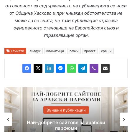
отговорност за съдържанието на публикацията се носи
от Община Хасково и при никакви обстоятелства не
може да се счита, че тази публикация отразява
официалното становище на Европейския съюз и
Управляващия орган.
Етикети
въздух
климатици
печки
проект
срещи
шни публикации
Външни 
е сайтове за арабски
На 21 юли Kau
парфюми
безплатно шоу за