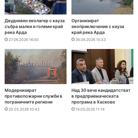
Двудневен еколагер с кауза
Организират
събра малки и големи край
екоприключение с кауза
река Арда
край река Арда
27.06.2026 16:00
26.06.2026 15:33
Модернизират
Над 30 вече кандидатстват
противопожарни служби в
в предприемаческата
пограничните региони
програма в Хасково
20.05.2026 10:42
19.05.2026 11:14