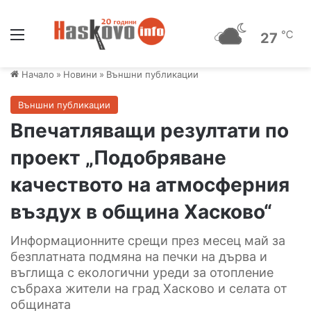
Меню
℃
27
Начало
»
Новини
»
Външни публикации
Външни публикации
Впечатляващи резултати по
проект „Подобряване
качеството на атмосферния
въздух в община Хасково“
Информационните срещи през месец май за
безплатната подмяна на печки на дърва и
въглища с екологични уреди за отопление
събраха жители на град Хасково и селата от
общината