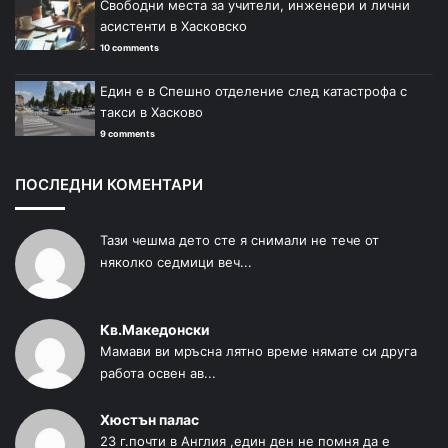
Свободни места за учители, инженери и лични
асистенти в Хасковско
10 comments
Един е в Спешно отделение след катастрофа с
такси в Хасково
9 comments
ПОСЛЕДНИ КОМЕНТАРИ
Тази чешма дето сте я снимали не тече от
няколко седмици веч...
Кв.Македонски
Мамави ви мръсна лятно време нямате си друга
работа освен ав...
Хюстън палас
23 г.почти в Англия ,един ден не помня да е