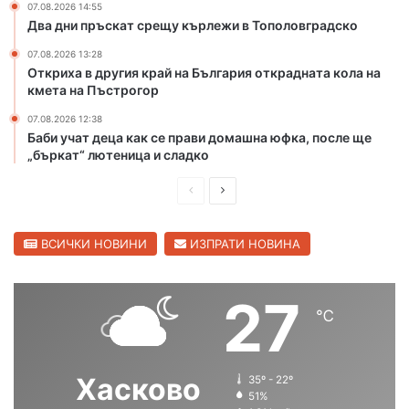
07.08.2026 14:55
к
Два дни пръскат срещу кърлежи в Тополовградско
о
т
07.08.2026 13:28
Откриха в другия край на България открадната кола на
п
кмета на Пъстрогор
о
ж
07.08.2026 12:38
а
Баби учат деца как се прави домашна юфка, после ще
р
„бъркат“ лютеница и сладко
и
в
П
С
Х
р
л
а
е
е
ВСИЧКИ НОВИНИ
ИЗПРАТИ НОВИНА
с
к
д
д
о
и
в
27
в
℃
ш
а
с
к
н
щ
а
а
а
Хасково
о
35º - 22º
с
с
51%
б