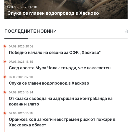
к
07.08.2026 15:18
Оранжев код за жеги и екстремен риск от
о
о
пожари в Хасковска област
д
з
а
ПОСЛЕДНИТЕ НОВИНИ
ж
е
г
07.08.2026 20:03
и
Победно начало на сезона за ОФК „Хасково“
и
07.08.2026 18:55
е
След ареста Муса Чолак твърди, че е наклеветен
к
с
07.08.2026 17:10
т
Спука се главен водопровод в Хасково
р
07.08.2026 15:34
е
Отказаха свобода на задържан за контрабанда на
м
кокаин и злато
е
н
07.08.2026 15:18
р
Оранжев код за жеги и екстремен риск от пожари в
и
Хасковска област
с