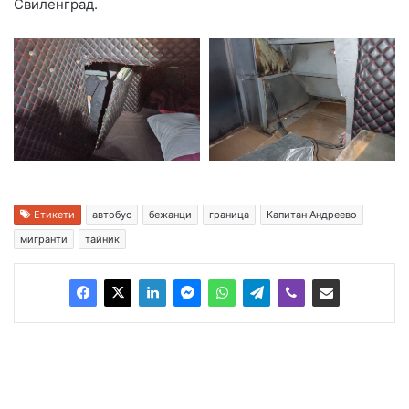
Свиленград.
Етикети
автобус
бежанци
граница
Капитан Андреево
мигранти
тайник