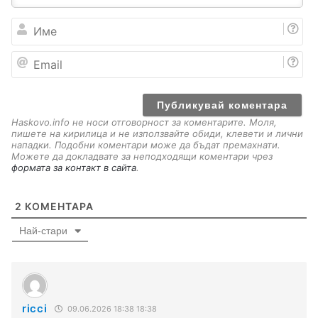
И
м
е
E
m
a
i
l
Haskovo.info не носи отговорност за коментарите. Моля,
пишете на кирилица и не използвайте обиди, клевети и лични
нападки. Подобни коментари може да бъдат премахнати.
Можете да докладвате за неподходящи коментари чрез
формата за контакт в сайта
.
2
КОМЕНТАРА
Най-стари
ricci
09.06.2026 18:38 18:38