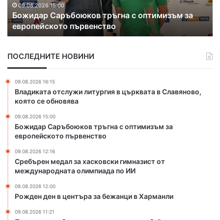
н
а
09.08.2026 12:16
Сребърен медал за хасковски гимназист от
м
х
международната олимпиада по ИИ
е
а
д
о
а
б
ПОСЛЕДНИТЕ НОВИНИ
л
в
з
и
а
н
09.08.2026 16:15
х
е
Владиката отслужи литургия в църквата в Славяново,
а
н
която се обновява
с
и
09.08.2026 15:00
к
е
Божидар Саръбоюков тръгна с оптимизъм за
о
н
европейското първенство
в
а
с
м
09.08.2026 12:16
к
л
Сребърен медал за хасковски гимназист от
и
международната олимпиада по ИИ
а
г
д
09.08.2026 12:00
и
е
Рожден ден в центъра за бежанци в Харманли
м
ж
н
а
09.08.2026 11:21