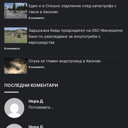
Един е в Спешно отделение след катастрофа с
такси в Хасково
9 comments
Задържаха бивш председател на ОбС-Минерални
бани по разследване за злоупотреби с
евросредства
9 comments
Спука се главен водопровод в Хасково
9 comments
ПОСЛЕДНИ КОМЕНТАРИ
Нора Д.
Половивата...
Нора Д.