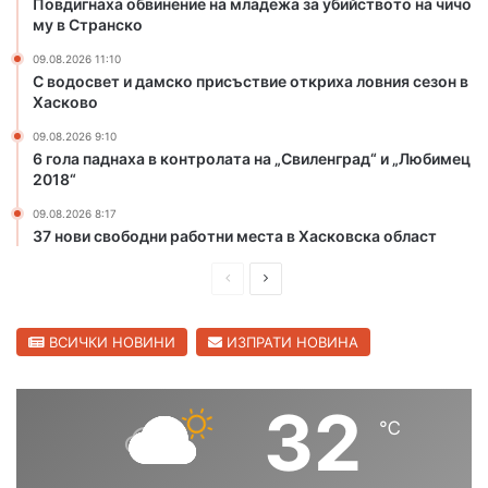
Повдигнаха обвинение на младежа за убийството на чичо
а
з
му в Странско
з
а
и
у
09.08.2026 11:10
с
б
С водосвет и дамско присъствие откриха ловния сезон в
т
и
Хасково
о
й
09.08.2026 9:10
т
с
6 гола паднаха в контролата на „Свиленград“ и „Любимец
м
т
2018“
е
в
ж
о
09.08.2026 8:17
д
т
37 нови свободни работни места в Хасковска област
у
о
н
П
С
н
а
а
р
л
р
ч
е
е
ВСИЧКИ НОВИНИ
ИЗПРАТИ НОВИНА
о
и
д
д
д
ч
н
о
и
в
32
а
м
℃
ш
а
т
у
а
н
щ
в
о
С