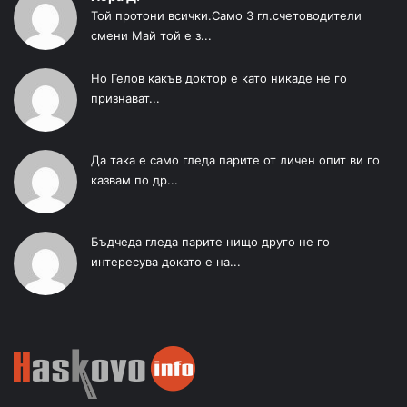
Той протони всички.Само 3 гл.счетоводители
смени Май той е з...
Но Гелов какъв доктор е като никаде не го
признават...
Да така е само гледа парите от личен опит ви го
казвам по др...
Бъдчеда гледа парите нищо друго не го
интересува докато е на...