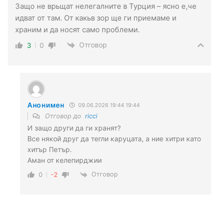
Защо не врьщат нелегалните в Турция – ясно е,че
идват от там. От какьв зор ще ги приемаме и
храним и да носят само проблеми.
Отговор
3
0
Анонимен
09.06.2026 19:44 19:44
Отговор до
ricci
И защо други да ги хранят?
Все някой друг да тегли каруцата, а ние хитри като
хитър Петър.
Аман от келепирджии
Отговор
0
-2