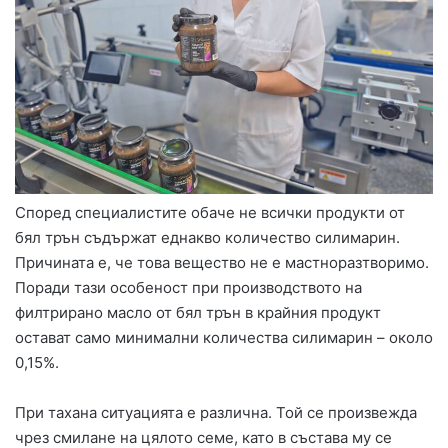
Според специалистите обаче не всички продукти от
бял трън съдържат еднакво количество силимарин.
Причината е, че това вещество не е мастноразтворимо.
Поради тази особеност при производството на
филтрирано масло от бял трън в крайния продукт
остават само минимални количества силимарин – около
0,15%.
При тахана ситуацията е различна. Той се произвежда
чрез смилане на цялото семе, като в състава му се