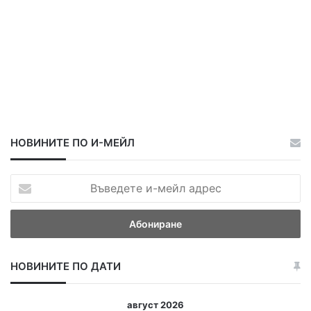
в
и
я
к
о
н
к
у
р
с
НОВИНИТЕ ПО И-МЕЙЛ
В
ъ
в
е
д
е
НОВИНИТЕ ПО ДАТИ
т
е
и
август 2026