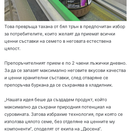
Това превръща тахана от бял трън в предпочитан избор
за потребителите, които желаят да приемат всички
ценни съставки на семето в неговата естествена
цялост.
Препоръчителният прием е по 2 чаени лъжички дневно.
За да се запазят максимално неговите вкусови качества
и ценни хранителни съставки, след отваряне се
препоръчва буркана да се съхранява в хладилник.
„Нашата идея беше да създадем продукт, който
максимално да съхрани природния потенциал на
суровината. Затова избрахме технология, при която се
използва цялото семе, без отделяне на ценните му
компоненти“, споделят от екипа на „Дюсена“.