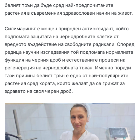
белият трън да бъде сред най-предпочитаните
растения в съвременния здравословен начин на живот.
Силимаринът е мощен природен антиоксидант, който
подпомага защитата на чернодробните клетки от
вредното въздействие на свободните радикали. Според
редица научни изследвания той подпомага нормалната
функция на черния дроб и естествените процеси на
регенерация на чернодробната тъкан. Именно поради
тази причина белият трън е едно от най-популярните
растения сред хората, които желаят да се грижат за
здравето на своя черен дроб.