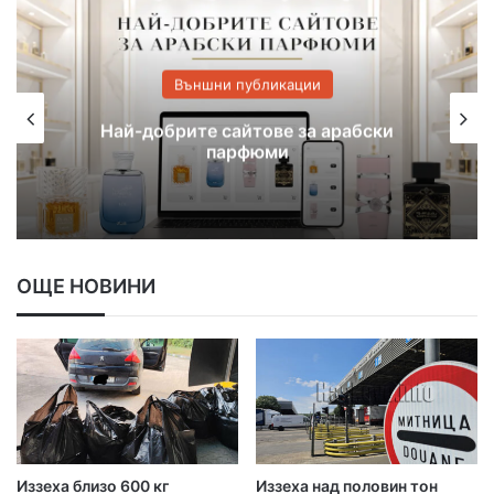
Външни публикации
На 21 юли Kaufland организира
безплатно шоу за децата на Хасково
ОЩЕ НОВИНИ
Иззеха близо 600 кг
Иззеха над половин тон