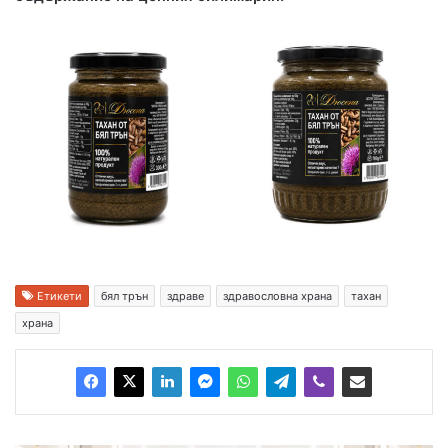
Етикети
бял трън
здраве
здравословна храна
тахан
храна