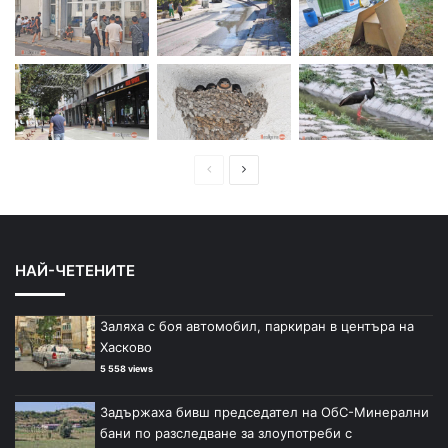
П
С
р
л
е
е
д
д
НАЙ-ЧЕТЕНИТЕ
и
в
ш
а
Заляха с боя автомобил, паркиран в центъра на
н
щ
Хасково
а
а
5 558 views
с
с
Задържаха бивш председател на ОбС-Минерални
т
т
бани по разследване за злоупотреби с