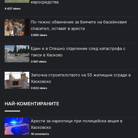
р
р
евросредства
4 437 views
а
а
н
н
По-тежко обвинение за биячите на басейновия
и
и
спасител, остават в ареста
ц
ц
3 695 views
а
а
Един е в Спешно отделение след катастрофа с
такси в Хасково
3 681 views
Започна строителството на 55 жилищни сгради в
Хасковско
3 623 views
НАЙ-КОМЕНТИРАНИТЕ
Арести за наркотици при полицейска акция в
Хасковско
19 comments