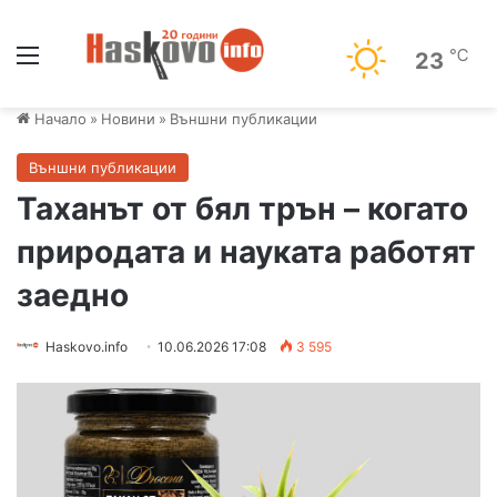
Меню
℃
23
Начало
»
Новини
»
Външни публикации
Външни публикации
Таханът от бял трън – когато
природата и науката работят
заедно
Haskovo.info
10.06.2026 17:08
3 595