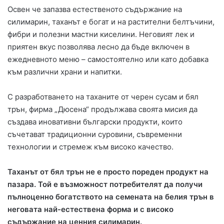
Освен че запазва естественото съдържание на
силимарин, таханът е богат и на растителни белтъчини,
фибри и полезни мастни киселини. Неговият лек и
приятен вкус позволява лесно да бъде включен в
ежедневното меню – самостоятелно или като добавка
към различни храни и напитки.
С разработването на таханите от черен сусам и бял
трън, фирма „Дюсена“ продължава своята мисия да
създава иновативни български продукти, които
съчетават традиционни суровини, съвременни
технологии и стремеж към високо качество.
Таханът от бял трън не е просто пореден продукт на
пазара. Той е възможност потребителят да получи
пълноценно богатството на семената на белия трън в
неговата най-естествена форма и с високо
съдържание на ценния силимарин.