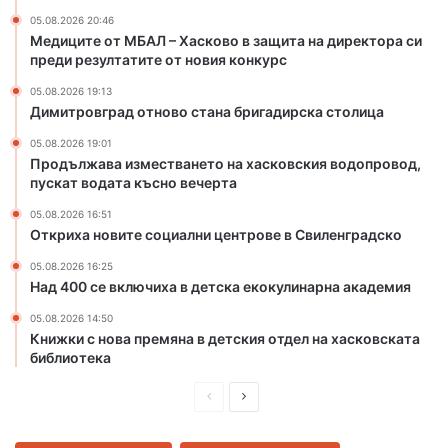
в
а
05.08.2026 20:46
о
н
Медиците от МБАЛ – Хасково в защита на директора си
в
а
преди резултатите от новия конкурс
з
б
05.08.2026 19:13
а
р
Димитровград отново стана бригадирска столица
щ
и
и
г
05.08.2026 19:01
т
а
Продължава изместването на хасковския водопровод,
пускат водата късно вечерта
а
д
н
и
05.08.2026 16:51
а
р
Откриха новите социални центрове в Свиленградско
д
с
и
к
05.08.2026 16:25
Над 400 се включиха в детска екокулинарна академия
р
а
е
с
05.08.2026 14:50
к
т
Книжки с нова премяна в детския отдел на хасковската
т
о
библиотека
о
л
р
и
П
С
а
ц
р
л
с
а