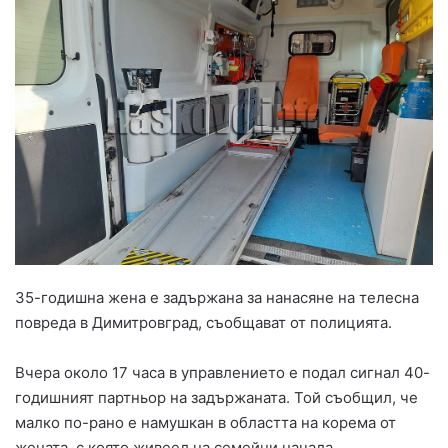
35-годишна жена е задържана за нанасяне на телесна
повреда в Димитровград, съобщават от полицията.
Вчера около 17 часа в управлението е подал сигнал 40-
годишният партньор на задържаната. Той съобщил, че
малко по-рано е намушкан в областта на корема от
жената, с която живеел на семейни начала.