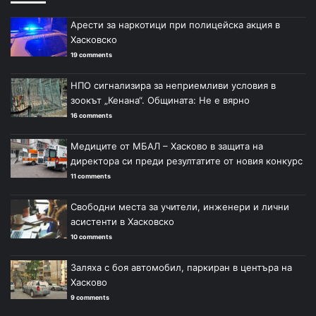
Арести за наркотици при полицейска акция в
Хасковско
19 comments
НПО сигнализира за неприемливи условия в
зоокът „Кенана“. Общината: Не е вярно
16 comments
Медиците от МБАЛ – Хасково в защита на
директора си преди резултатите от новия конкурс
11 comments
Свободни места за учители, инженери и лични
асистенти в Хасковско
10 comments
Заляха с боя автомобил, паркиран в центъра на
Хасково
9 comments