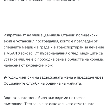
Изпратеният на улица „Емилиян Станев“ полицейски
екип е установил пострадалия, който е прегледан от
спешните медици в града и е транспортиран за лечение
в МБАЛ Хасково. От първоначалния оглед, медиците са
установили, че е с прободна рана в областта на корема,
нанесена от кухненски нож.
9-годишният син на задържаната жена е предаден чрез
Социалните служби на роднина на майката.
Задържаната жена била във видимо нетрезво
състояние. Тествана е за алкохол, като отчетената