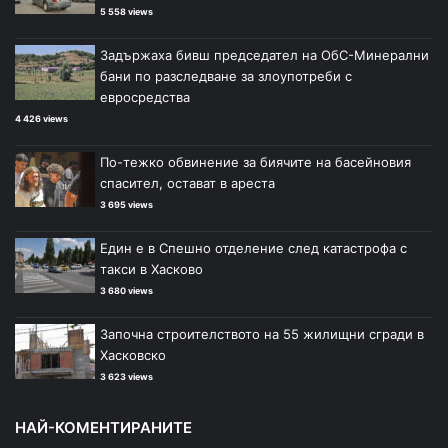
5 558 views
Задържаха бивш председател на ОбС-Минерални
бани по разследване за злоупотреби с
евросредства
4 426 views
По-тежко обвинение за биячите на басейновия
спасител, остават в ареста
3 695 views
Един е в Спешно отделение след катастрофа с
такси в Хасково
3 680 views
Започна строителството на 55 жилищни сгради в
Хасковско
3 623 views
НАЙ-КОМЕНТИРАНИТЕ