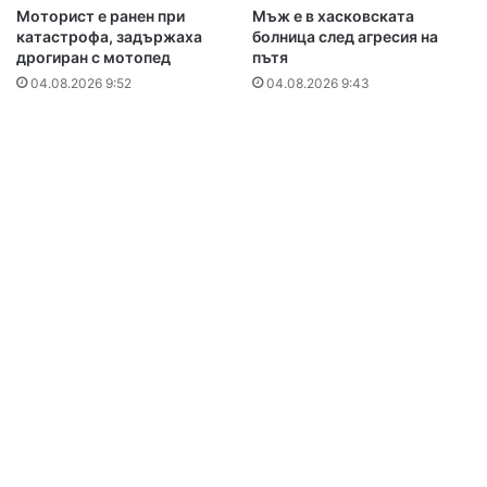
Моторист е ранен при
Мъж е в хасковската
катастрофа, задържаха
болница след агресия на
дрогиран с мотопед
пътя
04.08.2026 9:52
04.08.2026 9:43