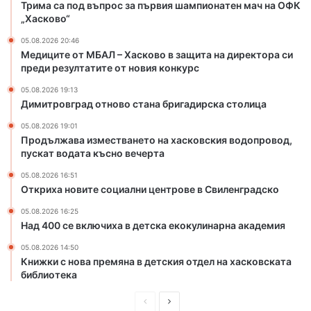
Трима са под въпрос за първия шампионатен мач на ОФК
к
„Хасково“
о
в
05.08.2026 20:46
о
Медиците от МБАЛ – Хасково в защита на директора си
в
преди резултатите от новия конкурс
з
05.08.2026 19:13
а
Димитровград отново стана бригадирска столица
щ
и
05.08.2026 19:01
т
Продължава изместването на хасковския водопровод,
пускат водата късно вечерта
а
н
05.08.2026 16:51
а
Откриха новите социални центрове в Свиленградско
д
и
05.08.2026 16:25
Над 400 се включиха в детска екокулинарна академия
р
е
05.08.2026 14:50
к
Книжки с нова премяна в детския отдел на хасковската
т
библиотека
о
р
П
С