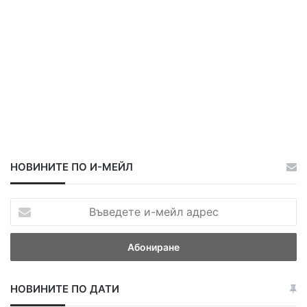
о
в
и
я
к
о
н
к
у
р
с
НОВИНИТЕ ПО И-МЕЙЛ
В
ъ
в
е
д
е
НОВИНИТЕ ПО ДАТИ
т
е