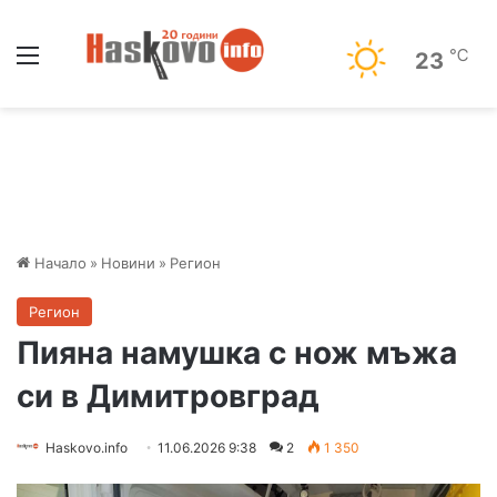
Меню
℃
23
Начало
»
Новини
»
Регион
Регион
Пияна намушка с нож мъжа
си в Димитровград
Haskovo.info
11.06.2026 9:38
2
1 350