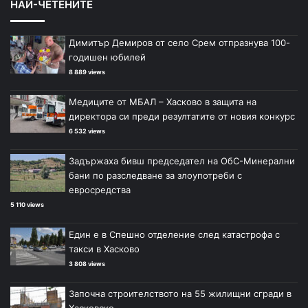
НАЙ-ЧЕТЕНИТЕ
Димитър Демиров от село Срем отпразнува 100-
годишен юбилей
8 889 views
Медиците от МБАЛ – Хасково в защита на
директора си преди резултатите от новия конкурс
6 532 views
Задържаха бивш председател на ОбС-Минерални
бани по разследване за злоупотреби с
евросредства
5 110 views
Един е в Спешно отделение след катастрофа с
такси в Хасково
3 808 views
Започна строителството на 55 жилищни сгради в
Хасковско