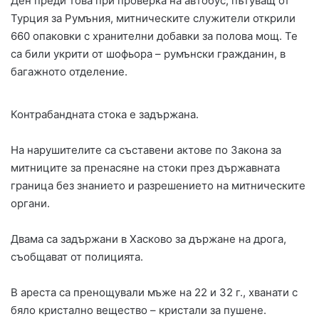
Ден преди това при проверка на автобус, пътуващ от
Турция за Румъния, митническите служители открили
660 опаковки с хранителни добавки за полова мощ. Те
са били укрити от шофьора – румънски гражданин, в
багажното отделение.
Контрабандната стока е задържана.
На нарушителите са съставени актове по Закона за
митниците за пренасяне на стоки през държавната
граница без знанието и разрешението на митническите
органи.
Двама са задържани в Хасково за държане на дрога,
съобщават от полицията.
В ареста са пренощували мъже на 22 и 32 г., хванати с
бяло кристално вещество – кристали за пушене.