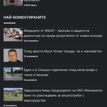
3 653 views
НАЙ-КОМЕНТИРАНИТЕ
Медиците от МБАЛ – Хасково в защита на
директора си преди резултатите от новия конкурс
29 comments
След ареста Муса Чолак твърди, че е наклеветен
12 comments
Един е в Спешно отделение след катастрофа с
такси в Хасково
9 comments
Задържаха бивш председател на ОбС-Минерални
бани по разследване за злоупотреби с
евросредства
9 comments