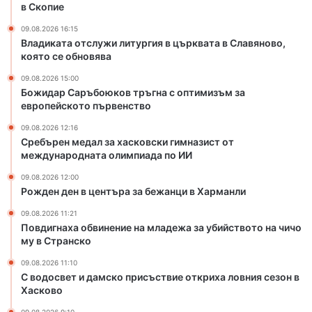
а
в Скопие
с
09.08.2026 16:15
к
Владиката отслужи литургия в църквата в Славяново,
о
която се обновява
в
с
09.08.2026 15:00
к
Божидар Саръбоюков тръгна с оптимизъм за
европейското първенство
и
г
09.08.2026 12:16
и
Сребърен медал за хасковски гимназист от
м
международната олимпиада по ИИ
н
09.08.2026 12:00
а
Рожден ден в центъра за бежанци в Харманли
з
и
09.08.2026 11:21
с
Повдигнаха обвинение на младежа за убийството на чичо
т
му в Странско
о
09.08.2026 11:10
т
С водосвет и дамско присъствие откриха ловния сезон в
м
Хасково
е
ж