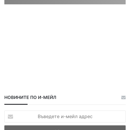
о
ц
ц
И
а
а
И
НОВИНИТЕ ПО И-МЕЙЛ
В
ъ
в