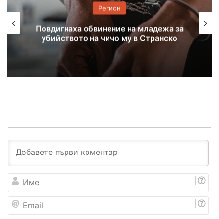
Регион
на младежа за
Задържаха 18-годише
у в Странско
убийството на чичо си с д
И
м
е
E
m
a