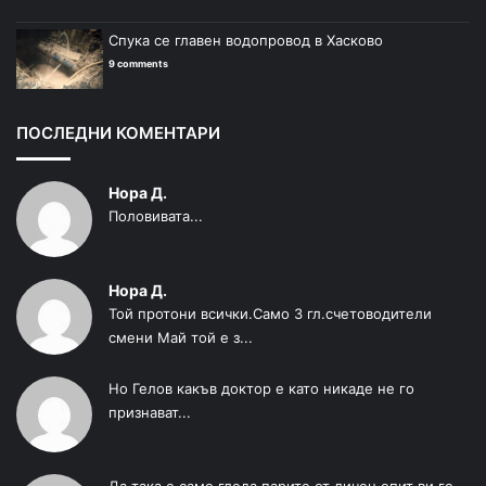
Спука се главен водопровод в Хасково
9 comments
ПОСЛЕДНИ КОМЕНТАРИ
Нора Д.
Половивата...
Нора Д.
Той протони всички.Само 3 гл.счетоводители
смени Май той е з...
Но Гелов какъв доктор е като никаде не го
признават...
Да така е само гледа парите от личен опит ви го