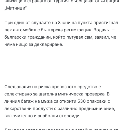
влизащи в страната от Турция, съобщават от Агенция
„Митници“.
При един от случаите на 8 юни на пункта пристигнал
лек автомобил с българска регистрация. Водачът –
български гражданин, който пътувал сам, заявил, че
няма нищо за деклариране.
След анализ на риска превозното средство е
селектирано за щателна митническа проверка. В
личния багаж на мъжа са открити 530 опаковки с
лекарствени продукти с различно предназначение,
включително и анаболни стероиди.