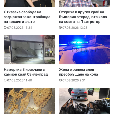
Отказаха свобода на
Откриха в другия край на
задържан за контрабанда
България открадната кола
на кокаин и злато
на кмета на Пъстрогор
07.08.2026 15:34
07.08.2026 13:28
Намериха 8 иракчани в
Жена е ранена след
камион край Свиленград
преобръщане на кола
07.08.2026 11:40
07.08.2026 9:31