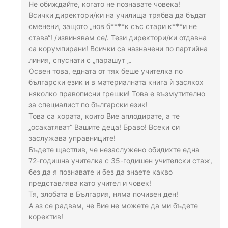
Не обиждайте, когато не познавате човека!
Всички директори/ки на училища трябва да бъдат
сменени, защото „нов б****к със стари к***и не
става“! /извинявам се/. Тези директори/ки отдавна
са корумпирани! Всички са назначени по партийна
линия, спуснати с „парашут „.
Освен това, едната от тях беше учителка по
български език и в материалната книга ѝ засякох
няколко правописни грешки! Това е възмутително
за специалист по български език!
Това са хората, които Вие аплодирате, а те
„осакатяват“ Вашите деца! Браво! Всеки си
заслужава управниците!
Бъдете щастлив, че незаслужено обидихте една
72-годишна учителка с 35-годишен учителски стаж,
без да я познавате и без да знаете какво
представлява като учител и човек!
Тя, злобата в България, няма почивен ден!
А аз се радвам, че Вие не можете да ми бъдете
коректив!