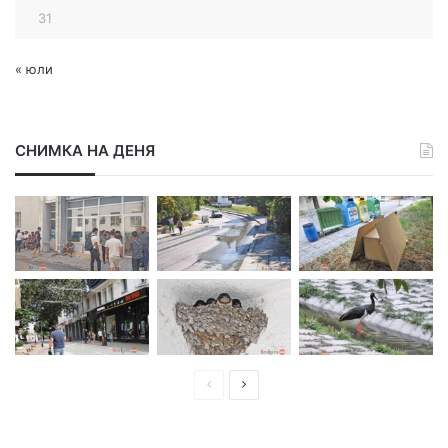
31
« юли
СНИМКА НА ДЕНЯ
П
С
р
л
е
е