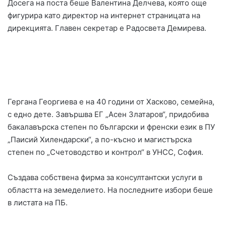
Досега на поста беше Валентина Делчева, която още
фигурира като директор на интернет страницата на
дирекцията. Главен секретар е Радосвета Демирева.
Гергана Георгиева е на 40 години от Хасково, семейна,
с едно дете. Завършва ЕГ „Асен Златаров“, придобива
бакалавърска степен по български и френски език в ПУ
„Паисий Хилендарски“, а по-късно и магистърска
степен по „Счетоводство и контрол“ в УНСС, София.
Създава собствена фирма за консултантски услуги в
областта на земеделието. На последните избори беше
в листата на ПБ.