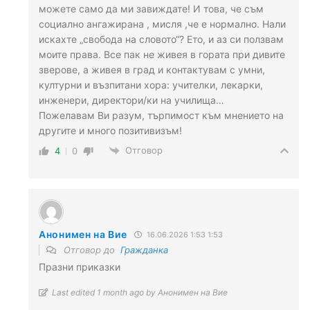
можете само да ми завиждате! И това, че съм
социално ангажирана , мисля ,че е нормално. Нали
искахте „свобода на словото“? Ето, и аз си ползвам
моите права. Все пак не живея в гората при дивите
зверове, а живея в град и контактувам с умни,
културни и възпитани хора: учителки, лекарки,
инженери, директори/ки на училища…
Пожелавам Ви разум, търпимост към мнението на
другите и много позитивизъм!
Отговор
4
0
Анонимен на Вие
16.06.2026 1:53 1:53
Отговор до
Гражданка
Празни приказки
Last edited 1 month ago by Анонимен на Вие