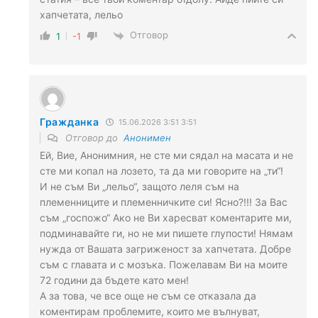
хапчетата, лельо
Отговор
1
-1
Гражданка
15.06.2026 3:51 3:51
Отговор до
Анонимен
Ей, Вие, Анонимния, не сте ми сядал на масата и не
сте ми копал на лозето, та да ми говорите на „ти“!
И не съм Ви „лельо“, защото леля съм на
племенниците и племенничките си! Ясно?!!! За Вас
съм „госпожо“ Ако не Ви харесват коментарите ми,
подминавайте ги, но не ми пишете глупости! Нямам
нужда от Вашата загриженост за хапчетата. Добре
съм с главата и с мозъка. Пожелавам Ви на моите
72 години да бъдете като мен!
А за това, че все още не съм се отказала да
коментирам проблемите, които ме вълнуват,