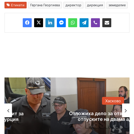
Етикети
Гергана Георгиева
директор
дирекция
земеделие
Хасково
Отложиха дело за отвличане заради
отпуските на двама адвокати