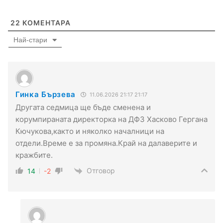
22
КОМЕНТАРА
Най-стари
Гинка Бързева
11.06.2026 21:17 21:17
Другата седмица ще бъде сменена и
корумпираната директорка на ДФЗ Хасково Гергана
Кючукова,както и няколко началници на
отдели.Време е за промяна.Край на далаверите и
кражбите.
Отговор
14
-2