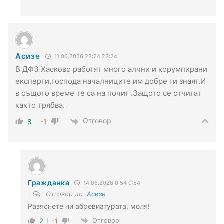
Асизе
11.06.2026 23:24 23:24
В ДФЗ Хасково работят много алчни и корумпирани
експерти,господа началниците им добре ги знаят.И
в същото време те са на почит .Защото се отчитат
както трябва.
Отговор
8
-1
Гражданка
14.06.2026 0:54 0:54
Отговор до
Асизе
Разяснете ни абревиатурата, моля!
Отговор
2
-1