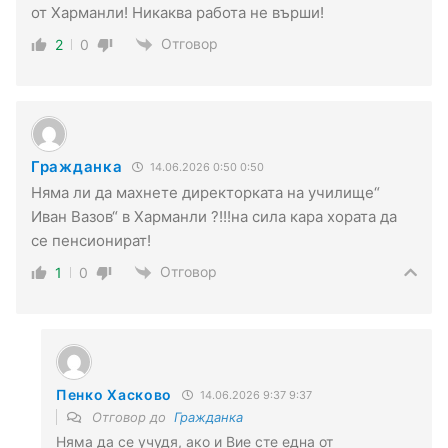
от Харманли! Никаква работа не върши!
Отговор
2
0
Гражданка
14.06.2026 0:50 0:50
Няма ли да махнете директорката на училище“
Иван Вазов“ в Харманли ?!!!на сила кара хората да
се пенсионират!
Отговор
1
0
Пенко Хасково
14.06.2026 9:37 9:37
Отговор до
Гражданка
Няма да се учудя, ако и Вие сте една от