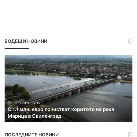
ВОДЕЩИ НОВИНИ
С
Р
1
а
.
з
1
к
м
р
л
и
н
х
.
а
06.08.2026 16:35
С 1.1 млн. евро почистват коритото на река
е
к
Марица в Свиленград
в
о
р
н
о
т
ПОСЛЕДНИТЕ НОВИНИ
п
р