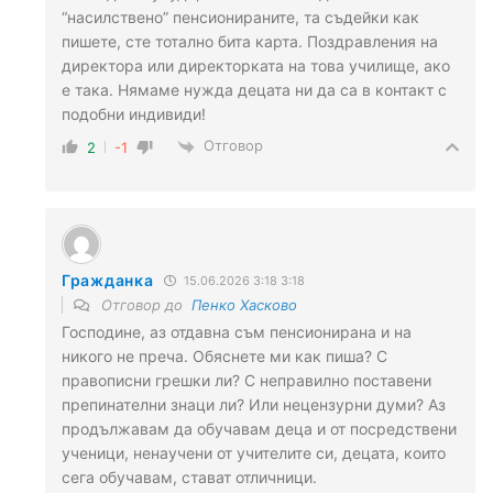
“насилствено” пенсионираните, та съдейки как
пишете, сте тотално бита карта. Поздравления на
директора или директорката на това училище, ако
е така. Нямаме нужда децата ни да са в контакт с
подобни индивиди!
Отговор
2
-1
Гражданка
15.06.2026 3:18 3:18
Отговор до
Пенко Хасково
Господине, аз отдавна съм пенсионирана и на
никого не преча. Обяснете ми как пиша? С
правописни грешки ли? С неправилно поставени
препинателни знаци ли? Или нецензурни думи? Аз
продължавам да обучавам деца и от посредствени
ученици, ненаучени от учителите си, децата, които
сега обучавам, стават отличници.