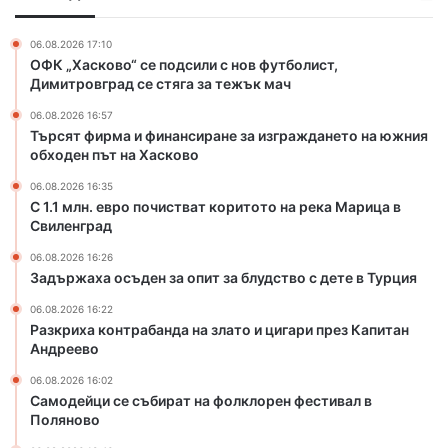
о
а
ч
б
06.08.2026 17:10
и
а
ОФК „Хасково“ се подсили с нов футболист,
с
н
Димитровград се стяга за тежък мач
т
д
06.08.2026 16:57
в
а
Търсят фирма и финансиране за изграждането на южния
а
н
обходен път на Хасково
т
а
к
з
06.08.2026 16:35
о
л
С 1.1 млн. евро почистват коритото на река Марица в
р
Свиленград
а
и
т
06.08.2026 16:26
т
о
Задържаха осъден за опит за блудство с дете в Турция
о
и
т
ц
06.08.2026 16:22
Разкриха контрабанда на злато и цигари през Капитан
о
и
Андреево
н
г
а
а
06.08.2026 16:02
р
р
Самодейци се събират на фолклорен фестивал в
е
и
Поляново
к
п