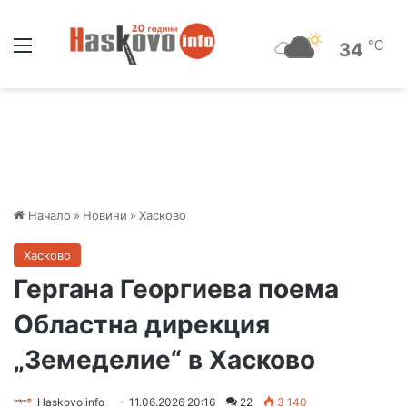
Меню
℃
34
Начало
»
Новини
»
Хасково
Хасково
Гергана Георгиева поема
Областна дирекция
„Земеделие“ в Хасково
Haskovo.info
11.06.2026 20:16
22
3 140