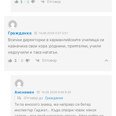
Отговор
5
0
Гражданка
14.06.2026 0:57 0:57
Всички директорки в харманлийските училища си
назначиха свои хора :роднини, приятелки, учили
недоучили и така нататък.
Отговор
3
0
Анонимен
14.06.2026 9:34 9:34
Отговор до
Гражданка
Ти па мнооого знаеш, ма направо си бетер
инспектор Гаджет… Къде отвори човек някоя
статия – все твой коментар отдолу. Айде пийте си