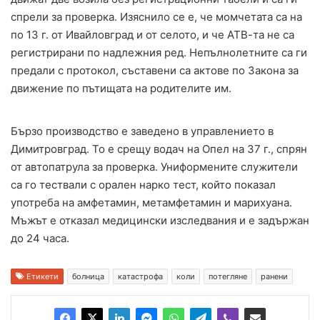
спрели за проверка. Изяснило се е, че момчетата са на
по 13 г. от Ивайловград и от селото, и че АТВ-та не са
регистрирани по надлежния ред. Непълнолетните са ги
предали с протокол, съставени са актове по Закона за
движение по пътищата на родителите им.
Бързо производство е заведено в управлението в
Димитровград. То е срещу водач на Опел на 37 г., спрян
от автопатрула за проверка. Униформените служители
са го тествали с орален нарко тест, който показал
употреба на амфетамин, метамфетамин и марихуана.
Мъжът е отказал медицински изследвания и е задържан
до 24 часа.
Етикети
болница
катастрофа
коли
потегляне
ранени