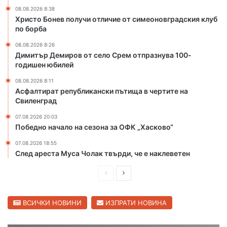
б
08.08.2026 8:38
л
Христо Бонев получи отличие от симеоновградския клуб
о
по борба
к
и
08.08.2026 8:26
Димитър Демиров от село Срем отпразнува 100-
р
годишен юбилей
а
к
08.08.2026 8:11
р
Асфалтират републикански пътища в чертите на
ъ
Свиленград
с
07.08.2026 20:03
т
Победно начало на сезона за ОФК „Хасково“
о
в
07.08.2026 18:55
и
След ареста Муса Чолак твърди, че е наклеветен
щ
е
П
С
в
р
л
Ж
е
е
ВСИЧКИ НОВИНИ
ИЗПРАТИ НОВИНА
ъ
л
д
д
т