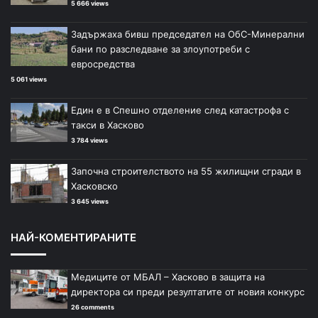
5 666 views
Задържаха бивш председател на ОбС-Минерални
бани по разследване за злоупотреби с
евросредства
5 061 views
Един е в Спешно отделение след катастрофа с
такси в Хасково
3 784 views
Започна строителството на 55 жилищни сгради в
Хасковско
3 645 views
НАЙ-КОМЕНТИРАНИТЕ
Медиците от МБАЛ – Хасково в защита на
директора си преди резултатите от новия конкурс
26 comments