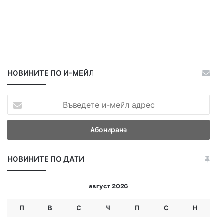
НОВИНИТЕ ПО И-МЕЙЛ
В
ъ
в
е
д
е
НОВИНИТЕ ПО ДАТИ
т
е
и
август 2026
-
м
П
В
С
Ч
П
С
Н
е