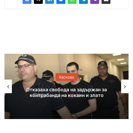
Хасково
а
Оранжев код за жеги и екстремен
риск от пожари в Хасковска област