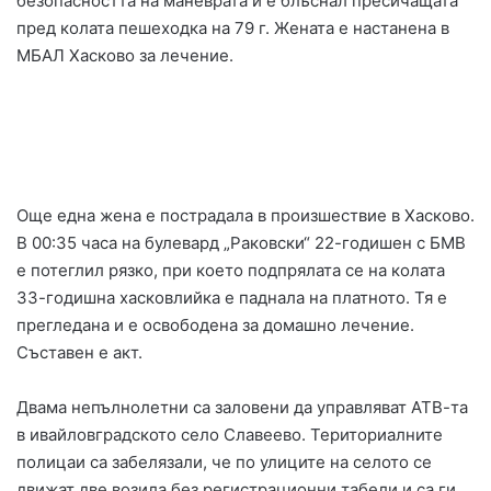
безопасността на маневрата и е блъснал пресичащата
пред колата пешеходка на 79 г. Жената е настанена в
МБАЛ Хасково за лечение.
Още една жена е пострадала в произшествие в Хасково.
В 00:35 часа на булевард „Раковски“ 22-годишен с БМВ
е потеглил рязко, при което подпрялата се на колата
33-годишна хасковлийка е паднала на платното. Тя е
прегледана и е освободена за домашно лечение.
Съставен е акт.
Двама непълнолетни са заловени да управляват АТВ-та
в ивайловградското село Славеево. Териториалните
полицаи са забелязали, че по улиците на селото се
движат две возила без регистрационни табели и са ги