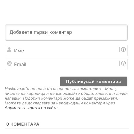
И
м
е
E
m
a
i
l
Haskovo.info не носи отговорност за коментарите. Моля,
пишете на кирилица и не използвайте обиди, клевети и лични
нападки. Подобни коментари може да бъдат премахнати.
Можете да докладвате за неподходящи коментари чрез
формата за контакт в сайта
.
0
КОМЕНТАРА