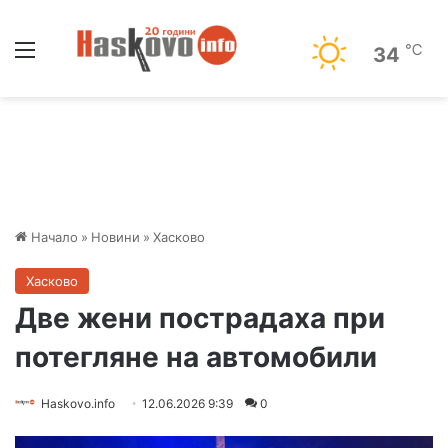
Меню
℃
34
Начало
»
Новини
»
Хасково
Хасково
Две жени пострадаха при
потегляне на автомобили
Haskovo.info
12.06.2026 9:39
0