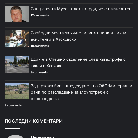
След ареста Муса Чолак твърди, че е наклеветен
12 comments
Свободни места за учители, инженери и лични
асистенти в Хасковско
10 comments
Един е в Спешно отделение след катастрофа с
такси в Хасково
9 comments
Задържаха бивш председател на ОбС-Минерални
бани по разследване за злоупотреби с
евросредства
9 comments
ПОСЛЕДНИ КОМЕНТАРИ
Неутрален