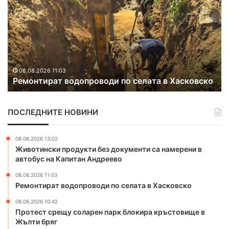
о
т
е
с
т
с
08.08.2026 10:42
Протест срещу соларен парк блокира
р
ско
кръстовище в Жълти бряг
е
щ
у
ПОСЛЕДНИТЕ НОВИНИ
с
о
л
08.08.2026 13:02
а
Животински продукти без документи са намерени в
р
автобус на Капитан Андреево
е
08.08.2026 11:03
н
Ремонтират водопроводи по селата в Хасковско
п
а
08.08.2026 10:42
р
Протест срещу соларен парк блокира кръстовище в
к
Жълти бряг