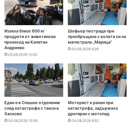
Иззеха близо 600 кг
Шофьор пострада при
продукти от животински
преобръщане с колата си на
произход на Капитан
магистрала „Марица“
Андреево
05.08.2026 9:28
05.08.2026 12:00
Един е в Спешно отделение
Моторист е ранен при
след катастрофа с такси в
катастрофа, задържаха
Хасково
дрогиран с мотопед
04.08.2026 15:08
04.08.2026 9:52