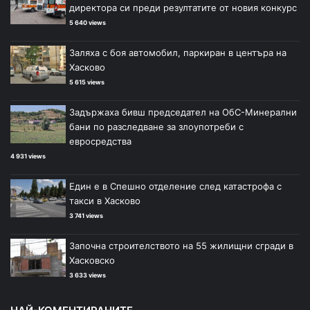
директора си преди резултатите от новия конкурс
5 640 views
Заляха с боя автомобил, паркиран в центъра на
Хасково
5 615 views
Задържаха бивш председател на ОбС-Минерални
бани по разследване за злоупотреби с
евросредства
4 931 views
Един е в Спешно отделение след катастрофа с
такси в Хасково
3 741 views
Започна строителството на 55 жилищни сгради в
Хасковско
3 633 views