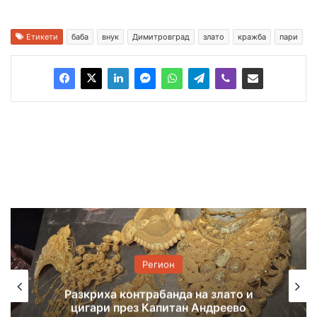
Етикети
баба
внук
Димитровград
злато
кражба
пари
Регион
7 екипа гасиха пожар, тръгнал от
балиране на слама