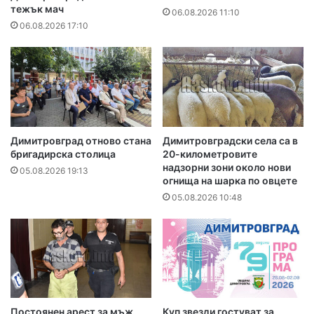
тежък мач
06.08.2026 11:10
06.08.2026 17:10
Димитровград отново стана
Димитровградски села са в
бригадирска столица
20-километровите
надзорни зони около нови
05.08.2026 19:13
огнища на шарка по овцете
05.08.2026 10:48
Постоянен арест за мъж,
Куп звезди гостуват за