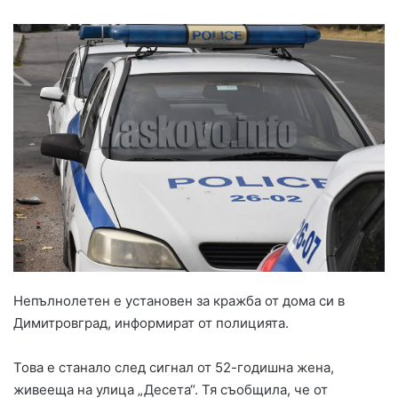
Непълнолетен е установен за кражба от дома си в
Димитровград, информират от полицията.
Това е станало след сигнал от 52-годишна жена,
живееща на улица „Десета“. Тя съобщила, че от