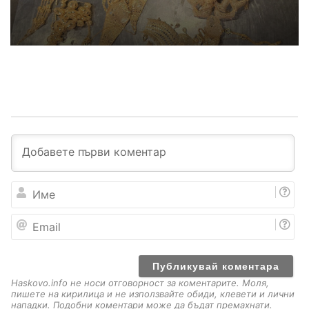
И
м
е
E
m
a
i
l
Haskovo.info не носи отговорност за коментарите. Моля,
пишете на кирилица и не използвайте обиди, клевети и лични
нападки. Подобни коментари може да бъдат премахнати.