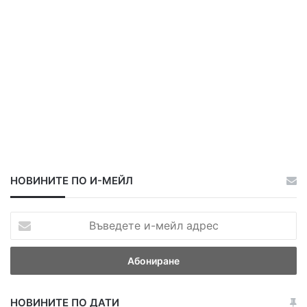
НОВИНИТЕ ПО И-МЕЙЛ
В
ъ
в
е
д
е
НОВИНИТЕ ПО ДАТИ
т