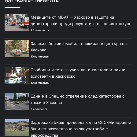
НАЙ-КОМЕНТИРАНИТЕ
Медиците от МБАЛ – Хасково в защита на
директора си преди резултатите от новия конкурс
25 comments
Заляха с боя автомобил, паркиран в центъра на
Хасково
10 comments
Свободни места за учители, инженери и лични
асистенти в Хасковско
10 comments
Един е в Спешно отделение след катастрофа с
такси в Хасково
9 comments
Задържаха бивш председател на ОбС-Минерални
бани по разследване за злоупотреби с
евросредства