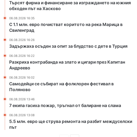
Търсят фирма и финансиране за изграждането на южния
а
н
обходен път на Хасково
т
а
к
з
06.08.2026 16:35
о
л
С 1.1 млн. евро почистват коритото на река Марица в
р
Свиленград
а
и
т
06.08.2026 16:26
т
о
Задържаха осъден за опит за блудство с дете в Турция
о
и
т
ц
06.08.2026 16:22
Разкриха контрабанда на злато и цигари през Капитан
о
и
Андреево
н
г
а
а
06.08.2026 16:02
р
р
Самодейци се събират на фолклорен фестивал в
е
и
Поляново
к
п
06.08.2026 13:46
а
р
7 екипа гасиха пожар, тръгнал от балиране на слама
М
е
а
з
06.08.2026 13:08
р
К
5.5 млн. евро ще струва ремонта на разбит междуселски
и
а
път
ц
п