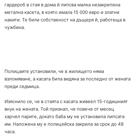
гардероб в стая в дома й липсва малка незакрепена
метална касета, в която имала 15 000 евро и златни
накити. Те били собственост на дъщеря й, работеща в
чужбина.
Полицаите установили, че в жилището няма
взломяване, а касата била видяна за последно от жената
преди седмица.
Изяснило се, че в стаята с касата живеел 15-годишният
внук на жената. Той признал, че повече от месец
харчел парите, докато баба му не установила липсата
им. Наложена му е полицейска закрила за срок до 48
часа.