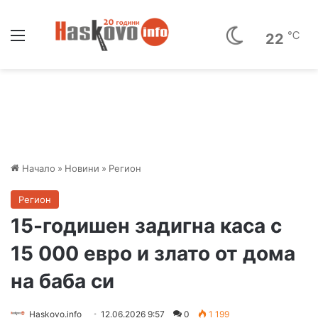
Меню
℃
22
Начало
»
Новини
»
Регион
Регион
15-годишен задигна каса с
15 000 евро и злато от дома
на баба си
Haskovo.info
12.06.2026 9:57
0
1 199