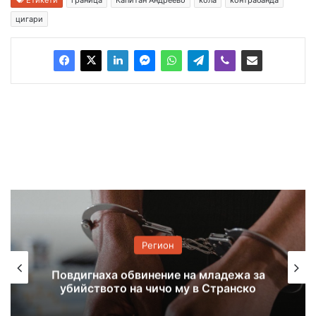
цигари
Регион
Задържаха 18-годишен за
убийството на чичо си с дървен кол