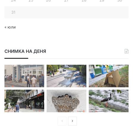
31
« юли
СНИМКА НА ДЕНЯ
П
С
р
л