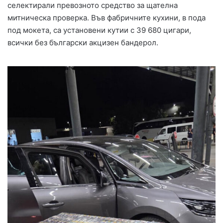
селектирали превозното средство за щателна
митническа проверка. Във фабричните кухини, в пода
под мокета, са установени кутии с 39 680 цигари,
всички без български акцизен бандерол.