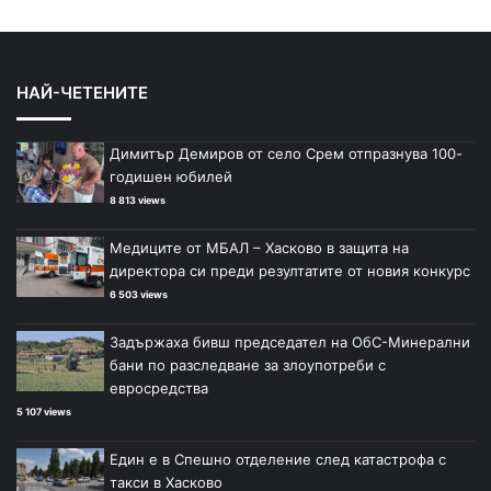
НАЙ-ЧЕТЕНИТЕ
Димитър Демиров от село Срем отпразнува 100-
годишен юбилей
8 813 views
Медиците от МБАЛ – Хасково в защита на
директора си преди резултатите от новия конкурс
6 503 views
Задържаха бивш председател на ОбС-Минерални
бани по разследване за злоупотреби с
евросредства
5 107 views
Един е в Спешно отделение след катастрофа с
такси в Хасково