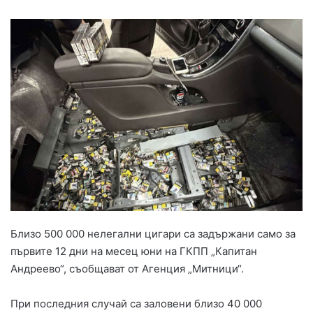
Близо 500 000 нелегални цигари са задържани само за
първите 12 дни на месец юни на ГКПП „Капитан
Андреево“, съобщават от Агенция „Митници“.
При последния случай са заловени близо 40 000