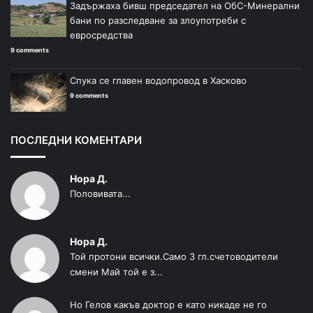
Задържаха бивш председател на ОбС-Минерални
бани по разследване за злоупотреби с
евросредства
9 comments
Спука се главен водопровод в Хасково
9 comments
ПОСЛЕДНИ КОМЕНТАРИ
Нора Д.
Половивата...
Нора Д.
Той протони всички.Само 3 гл.счетоводители
смени Май той е з...
Но Гелов какъв доктор е като никаде не го