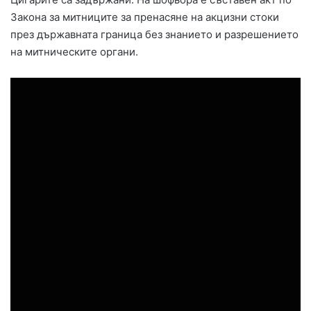
Закона за митниците за пренасяне на акцизни стоки
през държавната граница без знанието и разрешението
на митническите органи.