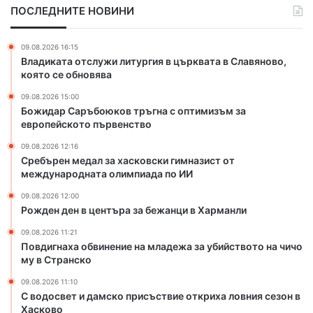
ПОСЛЕДНИТЕ НОВИНИ
л
в
з
и
а
н
09.08.2026 16:15
х
е
Владиката отслужи литургия в църквата в Славяново,
а
н
която се обновява
с
и
09.08.2026 15:00
к
е
Божидар Саръбоюков тръгна с оптимизъм за
о
н
европейското първенство
в
а
с
м
09.08.2026 12:16
к
л
Сребърен медал за хасковски гимназист от
и
международната олимпиада по ИИ
а
г
д
09.08.2026 12:00
и
е
Рожден ден в центъра за бежанци в Харманли
м
ж
н
а
09.08.2026 11:21
Повдигнаха обвинение на младежа за убийството на чичо
а
з
му в Странско
з
а
и
у
09.08.2026 11:10
с
б
С водосвет и дамско присъствие откриха ловния сезон в
т
и
Хасково