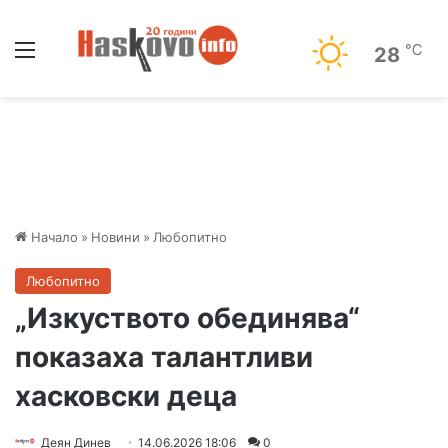
Меню
℃
28
Начало
»
Новини
»
Любопитно
Любопитно
„Изкуството обединява“
показаха талантливи
хасковски деца
Деян Динев
14.06.2026 18:06
0