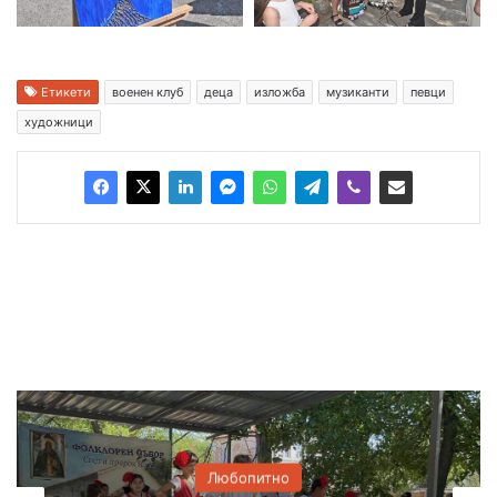
Етикети
военен клуб
деца
изложба
музиканти
певци
художници
Любопитно