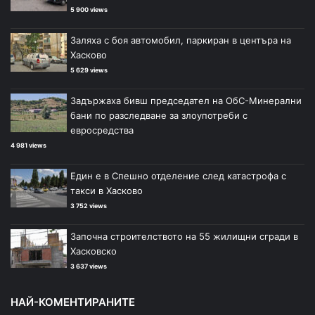
5 900 views
Заляха с боя автомобил, паркиран в центъра на
Хасково
5 629 views
Задържаха бивш председател на ОбС-Минерални
бани по разследване за злоупотреби с
евросредства
4 981 views
Един е в Спешно отделение след катастрофа с
такси в Хасково
3 752 views
Започна строителството на 55 жилищни сгради в
Хасковско
3 637 views
НАЙ-КОМЕНТИРАНИТЕ