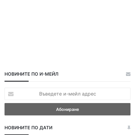
НОВИНИТЕ ПО И-МЕЙЛ
В
ъ
в
е
д
е
НОВИНИТЕ ПО ДАТИ
т
е