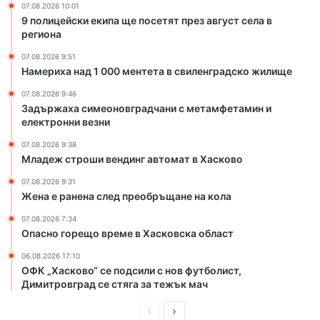
07.08.2026 10:01
т
р
9 полицейски екипа ще посетят през август села в
е
а
региона
т
д
а
ч
07.08.2026 9:51
в
а
Намериха над 1 000 ментета в свиленградско жилище
с
н
07.08.2026 9:46
в
и
Задържаха симеоновградчани с метамфетамин и
и
с
електронни везни
л
м
е
е
07.08.2026 9:38
Младеж строши вендинг автомат в Хасково
н
т
г
а
07.08.2026 9:31
р
м
Жена е ранена след преобръщане на кола
а
ф
д
е
07.08.2026 7:34
Опасно горещо време в Хасковска област
с
т
к
а
06.08.2026 17:10
о
м
ОФК „Хасково“ се подсили с нов футболист,
ж
и
Димитровград се стяга за тежък мач
и
н
л
и
П
С