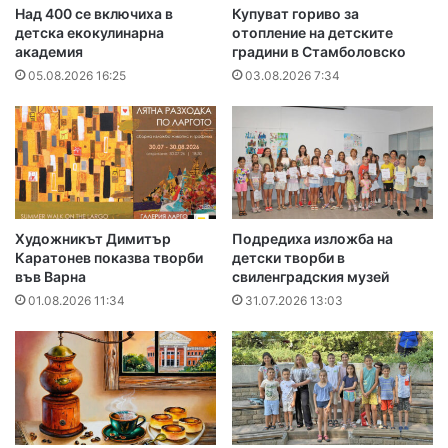
Над 400 се включиха в
Купуват гориво за
детска екокулинарна
отопление на детските
академия
градини в Стамболовско
05.08.2026 16:25
03.08.2026 7:34
Художникът Димитър
Подредиха изложба на
Каратонев показва творби
детски творби в
във Варна
свиленградския музей
01.08.2026 11:34
31.07.2026 13:03