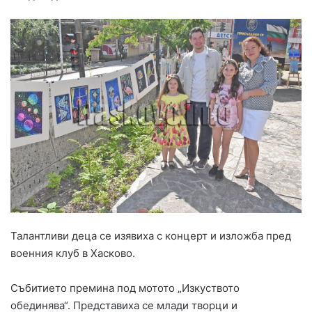
Талантливи деца се изявиха с концерт и изложба пред
военния клуб в Хасково.
Събитието премина под мотото „Изкуството
обединява“. Представиха се млади творци и