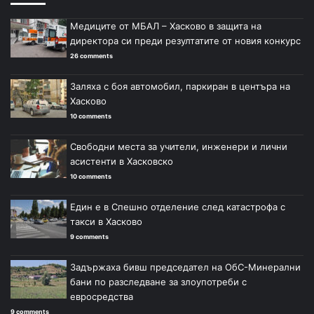
Медиците от МБАЛ – Хасково в защита на
директора си преди резултатите от новия конкурс
26 comments
Заляха с боя автомобил, паркиран в центъра на
Хасково
10 comments
Свободни места за учители, инженери и лични
асистенти в Хасковско
10 comments
Един е в Спешно отделение след катастрофа с
такси в Хасково
9 comments
Задържаха бивш председател на ОбС-Минерални
бани по разследване за злоупотреби с
евросредства
9 comments