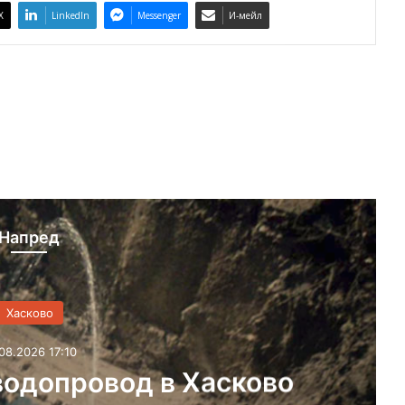
X
LinkedIn
Messenger
И-мейл
Напред
Хасково
07.08.2026 15:34
Отказаха свобода на зад
контрабанда на кокаин 