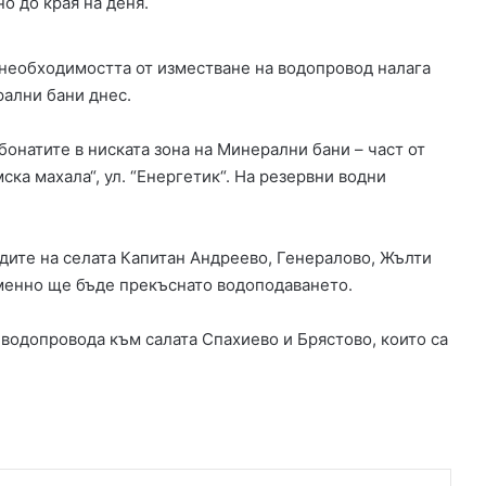
о до края на деня.
б
л
необходимостта от изместване на водопровод налага
а
с
рални бани днес.
т
бонатите в ниската зона на Минерални бани – част от
мска махала“, ул. “Енергетик“. На резервни водни
дите на селата Капитан Андреево, Генералово, Жълти
еменно ще бъде прекъснато водоподаването.
водопровода към салата Спахиево и Брястово, които са