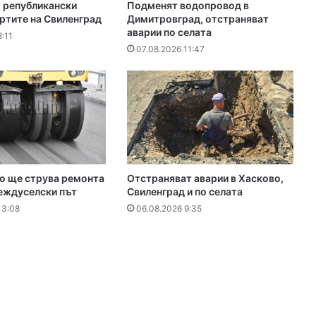
 републикански
Подменят водопровод в
ртите на Свиленград
Димитровград, отстраняват
аварии по селата
:11
07.08.2026 11:47
ро ще струва ремонта
Отстраняват аварии в Хасково,
еждуселски път
Свиленград и по селата
13:08
06.08.2026 9:35