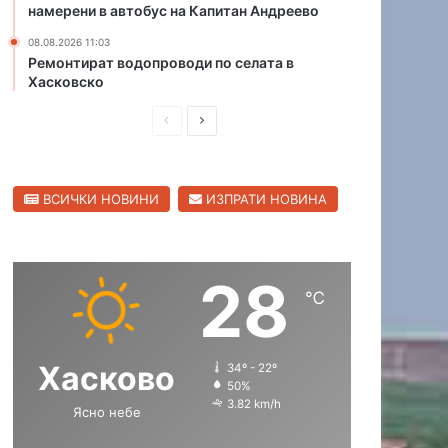
намерени в автобус на Капитан Андреево
с
и
08.08.2026 11:03
с
Ремонтират водопроводи по селата в
Хасковско
д
ъ
П
С
р
в
р
л
е
е
е
н
ВСИЧКИ НОВИНИ
ИЗПРАТИ НОВИНА
д
д
к
о
и
в
л
ш
а
28
н
щ
℃
а
а
с
с
Хасково
34º - 22º
т
т
50%
р
р
3.82 km/h
Ясно небе
а
а