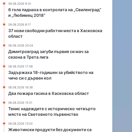
и
09.08.2026 9:10
ш
6 гола паднаха в контролата на „Свиленград“
е
и „Любимец 2018“
н
09.08.2026 8:17
з
37 нови свободни работни места в Хасковска
а
област
у
б
08.08.2026 20:04
и
Димитровград загуби първия си мач за
сезона в Трета лига
й
с
08.08.2026 17:06
т
Задържаха 18-годишен за убийството на
в
чичо си с дървен кол
о
08.08.2026 16:38
т
Два пожара гасиха в Хасковска област
о
н
08.08.2026 15:51
а
Тенис надеждите с историческо четвърто
ч
място на Световното първенство
и
08.08.2026 13:02
ч
Животински продукти без документи са
о