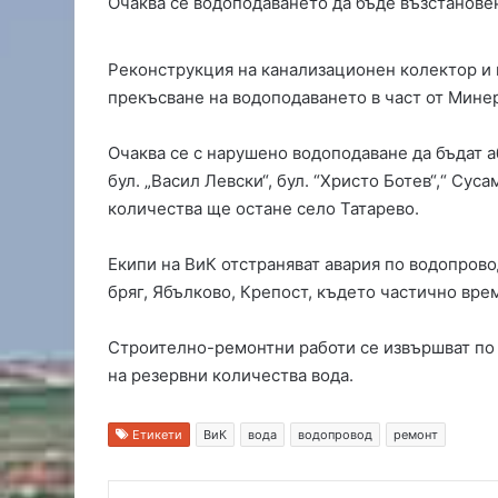
Очаква се водоподаването да бъде възстановен
и
и
щ
„
Реконструкция на канализационен колектор и 
е
Л
в
ю
прекъсване на водоподаването в част от Мине
Ж
б
ъ
и
Очаква се с нарушено водоподаване да бъдат а
л
м
бул. „Васил Левски“, бул. “Христо Ботев“,“ Суса
т
е
количества ще остане село Татарево.
и
ц
б
2
р
0
Екипи на ВиК отстраняват авария по водопрово
я
1
бряг, Ябълково, Крепост, където частично вр
г
8
“
Строително-ремонтни работи се извършват по 
на резервни количества вода.
Етикети
ВиК
вода
водопровод
ремонт