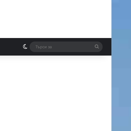
Switch skin
Търси
И
за