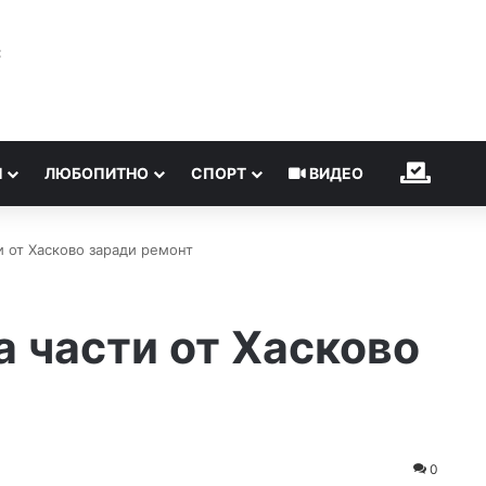
℃
Н
ЛЮБОПИТНО
СПОРТ
ВИДЕО
ИЗБОР
и от Хасково заради ремонт
а части от Хасково
0