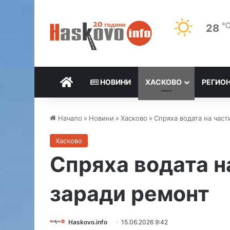
28
НАЧАЛО
НОВИНИ
ХАСКОВО
РЕГИО
Начало
»
Новини
»
Хасково
»
Спряха водата на част
Хасково
Спряха водата н
заради ремонт
Haskovo.info
15.06.2026 9:42