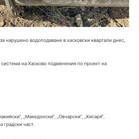
а
б
о
т
н
и
за нарушено водоподаване в хасковски квартали днес,
м
е
с
т
система на Хасково подменения по проект на
а
в
Х
а
с
к
о
в
кийски“, „Македонски“, „Овчарски“, „Хисаря“,
с
а градски част.
к
а
о