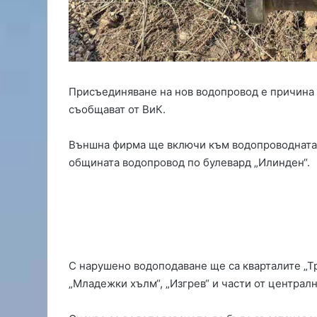
а
н
р
т
е
р
н
о
п
л
а
а
Присъединяване на нов водопровод е причина 
р
т
к
а
съобщават от ВиК.
б
н
л
а
Външна фирма ще включи към водопроводната 
о
„
общината водопровод по булевард „Илинден“.
к
С
и
в
р
и
а
л
к
е
р
н
ъ
г
С нарушено водоподаване ще са кварталите „Тра
с
р
„Младежки хълм“, „Изгрев“ и части от централн
т
а
о
д
в
“