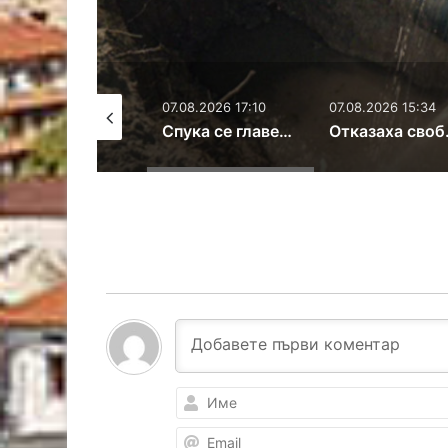
07.08.2026 17:10
07.08.2026 15:34
07.08.20
37 нови свободни работни места в Хасковска област
Спука се главен водопровод в Хасково
Отказаха свобода на задържан за контрабанда на кокаин и злато