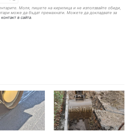
m
a
ментарите. Моля, пишете на кирилица и не използвайте обиди,
i
нтари може да бъдат премахнати. Можете да докладвате за
l
 контакт в сайта
.