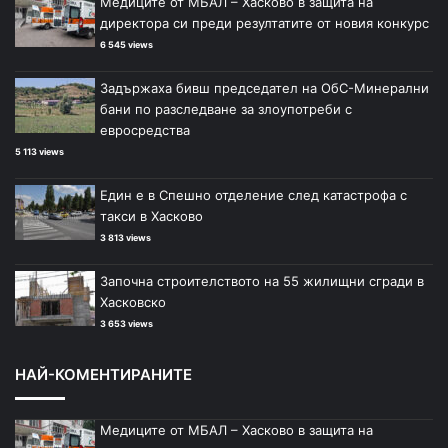
Медиците от МБАЛ – Хасково в защита на
директора си преди резултатите от новия конкурс
6 545 views
Задържаха бивш председател на ОбС-Минерални
бани по разследване за злоупотреби с
евросредства
5 113 views
Един е в Спешно отделение след катастрофа с
такси в Хасково
3 813 views
Започна строителството на 55 жилищни сгради в
Хасковско
3 653 views
НАЙ-КОМЕНТИРАНИТЕ
Медиците от МБАЛ – Хасково в защита на