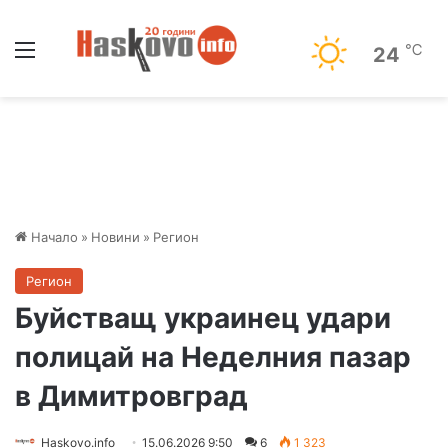
Меню
℃
24
Начало
»
Новини
»
Регион
Регион
Буйстващ украинец удари
полицай на Неделния пазар
в Димитровград
Haskovo.info
15.06.2026 9:50
6
1 323