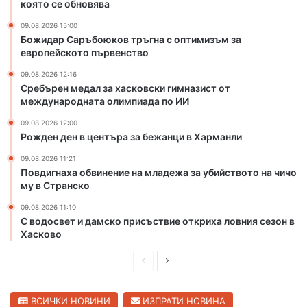
и
к
която се обновява
я
и
09.08.2026 15:00
в
г
Божидар Саръбоюков тръгна с оптимизъм за
ц
и
европейското първенство
ъ
м
р
н
09.08.2026 12:16
Сребърен медал за хасковски гимназист от
к
а
международната олимпиада по ИИ
в
з
а
и
09.08.2026 12:00
т
с
Рожден ден в центъра за бежанци в Харманли
а
т
09.08.2026 11:21
в
о
Повдигнаха обвинение на младежа за убийството на чичо
С
т
му в Странско
л
м
а
е
09.08.2026 11:10
в
ж
С водосвет и дамско присъствие откриха ловния сезон в
я
д
Хасково
н
у
о
П
С
н
в
а
р
л
о
р
е
е
ВСИЧКИ НОВИНИ
ИЗПРАТИ НОВИНА
,
о