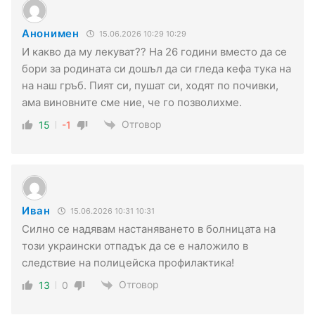
Анонимен
15.06.2026 10:29 10:29
И какво да му лекуват?? На 26 години вместо да се
бори за родината си дошъл да си гледа кефа тука на
на наш гръб. Пият си, пушат си, ходят по почивки,
ама виновните сме ние, че го позволихме.
Отговор
15
-1
Иван
15.06.2026 10:31 10:31
Силно се надявам настаняването в болницата на
този украински отпадък да се е наложило в
следствие на полицейска профилактика!
Отговор
13
0