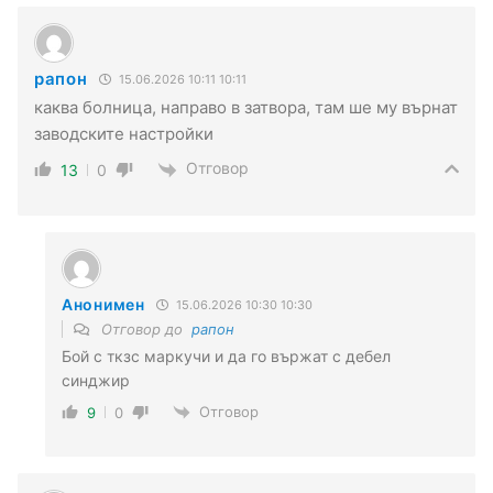
рапон
15.06.2026 10:11 10:11
каква болница, направо в затвора, там ше му върнат
заводските настройки
Отговор
13
0
Анонимен
15.06.2026 10:30 10:30
Отговор до
рапон
Бой с ткзс маркучи и да го вържат с дебел
синджир
Отговор
9
0