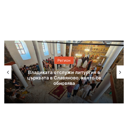
Регион
Повдигнаха обвинение на младежа за
убийството на чичо му в Странско