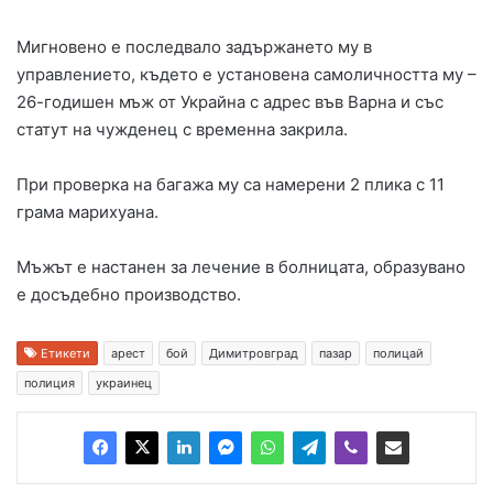
Мигновено е последвало задържането му в
управлението, където е установена самоличността му –
26-годишен мъж от Украйна с адрес във Варна и със
статут на чужденец с временна закрила.
При проверка на багажа му са намерени 2 плика с 11
грама марихуана.
Мъжът е настанен за лечение в болницата, образувано
е досъдебно производство.
Етикети
арест
бой
Димитровград
пазар
полицай
полиция
украинец