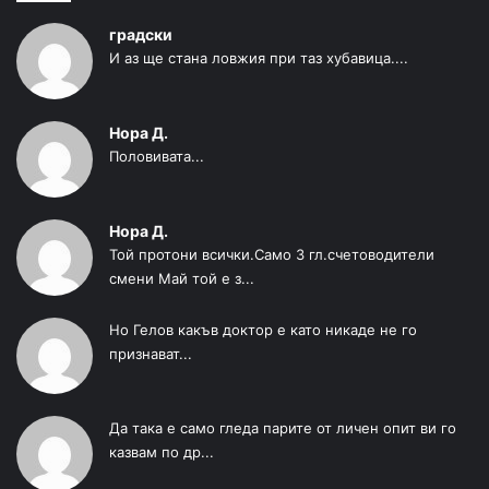
градски
И аз ще стана ловжия при таз хубавица....
Нора Д.
Половивата...
Нора Д.
Той протони всички.Само 3 гл.счетоводители
смени Май той е з...
Но Гелов какъв доктор е като никаде не го
признават...
Да така е само гледа парите от личен опит ви го
казвам по др...