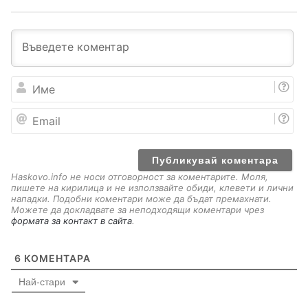
И
м
е
E
m
a
i
l
Haskovo.info не носи отговорност за коментарите. Моля,
пишете на кирилица и не използвайте обиди, клевети и лични
нападки. Подобни коментари може да бъдат премахнати.
Можете да докладвате за неподходящи коментари чрез
формата за контакт в сайта
.
6
КОМЕНТАРА
Най-стари