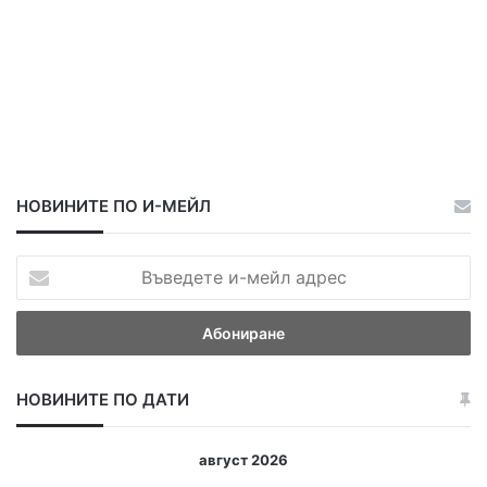
НОВИНИТЕ ПО И-МЕЙЛ
В
ъ
в
е
д
е
НОВИНИТЕ ПО ДАТИ
т
е
и
август 2026
-