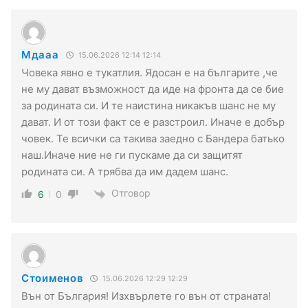
Мдааа
15.06.2026 12:14 12:14
Човека явно е тукатлия. Ядосан е на българите ,че
не му дават възможност да иде на фронта да се бие
за родината си. И те наистина никакъв шанс не му
дават. И от този факт се е разстроил. Иначе е добър
човек. Те всички са такива заедно с Бандера батько
наш.Иначе ние не ги пускаме да си защитят
родината си. А трябва да им дадем шанс.
Отговор
6
0
Стоименов
15.06.2026 12:29 12:29
Вън от България! Изхвърлете го вън от страната!