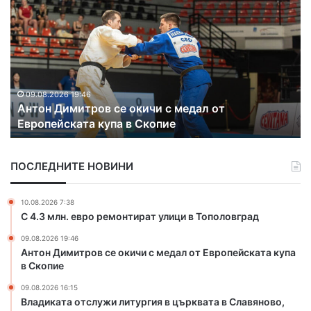
л
р
а
е
д
б
и
ъ
к
р
а
е
т
н
09.08.2026 16:15
Владиката отслужи литургия в църквата в
а
м
Славяново, която се обновява
о
е
т
д
с
а
ПОСЛЕДНИТЕ НОВИНИ
л
л
у
з
ж
а
10.08.2026 7:38
и
х
С 4.3 млн. евро ремонтират улици в Тополовград
л
а
09.08.2026 19:46
и
с
Антон Димитров се окичи с медал от Европейската купа
т
к
в Скопие
у
о
р
в
09.08.2026 16:15
г
с
Владиката отслужи литургия в църквата в Славяново,