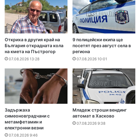
Откриха в другия край на
9 полицейски екипа ще
България открадната кола
посетят през август села в
на кмета на Пъстрогор
региона
07.08.2026 13:28
07.08.2026 10:01
Задържаха
Младеж строши вендинг
симеоновградчани с
автомат в Хасково
метамфетамин и
07.08.2026 9:38
електронни везни
07.08.2026 9:46