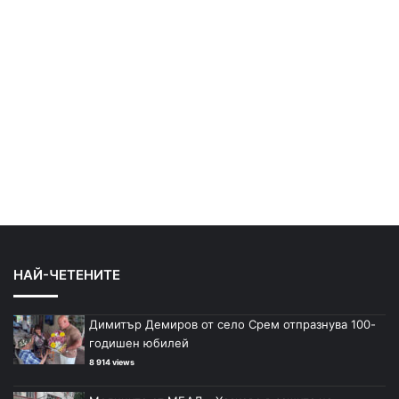
НАЙ-ЧЕТЕНИТЕ
Димитър Демиров от село Срем отпразнува 100-
годишен юбилей
8 914 views