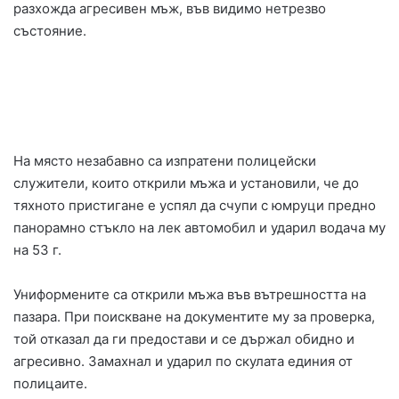
разхожда агресивен мъж, във видимо нетрезво
състояние.
На място незабавно са изпратени полицейски
служители, които открили мъжа и установили, че до
тяхното пристигане е успял да счупи с юмруци предно
панорамно стъкло на лек автомобил и ударил водача му
на 53 г.
Униформените са открили мъжа във вътрешността на
пазара. При поискване на документите му за проверка,
той отказал да ги предостави и се държал обидно и
агресивно. Замахнал и ударил по скулата единия от
полицаите.