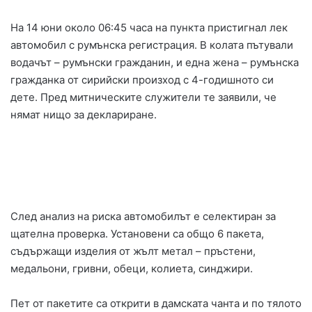
На 14 юни около 06:45 часа на пункта пристигнал лек
автомобил с румънска регистрация. В колата пътували
водачът – румънски гражданин, и една жена – румънска
гражданка от сирийски произход с 4-годишното си
дете. Пред митническите служители те заявили, че
нямат нищо за деклариране.
След анализ на риска автомобилът е селектиран за
щателна проверка. Установени са общо 6 пакета,
съдържащи изделия от жълт метал – пръстени,
медальони, гривни, обеци, колиета, синджири.
Пет от пакетите са открити в дамската чанта и по тялото