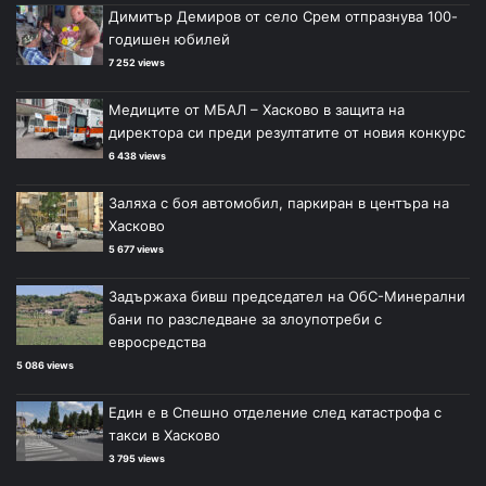
Димитър Демиров от село Срем отпразнува 100-
годишен юбилей
7 252 views
Медиците от МБАЛ – Хасково в защита на
директора си преди резултатите от новия конкурс
6 438 views
Заляха с боя автомобил, паркиран в центъра на
Хасково
5 677 views
Задържаха бивш председател на ОбС-Минерални
бани по разследване за злоупотреби с
евросредства
5 086 views
Един е в Спешно отделение след катастрофа с
такси в Хасково
3 795 views