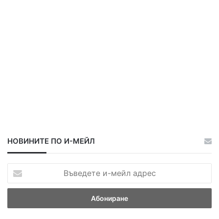
а
а
НОВИНИТЕ ПО И-МЕЙЛ
В
ъ
в
е
д