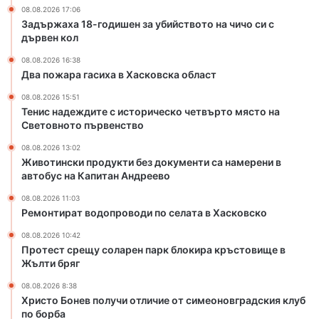
08.08.2026 17:06
н
п
Задържаха 18-годишен за убийството на чичо си с
п
ъ
дървен кол
а
р
р
в
08.08.2026 16:38
к
и
Два пожара гасиха в Хасковска област
б
я
08.08.2026 15:51
л
с
Тенис надеждите с историческо четвърто място на
о
и
Световното първенство
к
м
и
а
08.08.2026 13:02
Животински продукти без документи са намерени в
р
ч
автобус на Капитан Андреево
а
з
к
а
08.08.2026 11:03
р
с
Ремонтират водопроводи по селата в Хасковско
ъ
е
08.08.2026 10:42
с
з
Протест срещу соларен парк блокира кръстовище в
т
о
Жълти бряг
о
н
в
а
08.08.2026 8:38
и
в
Христо Бонев получи отличие от симеоновградския клуб
щ
Т
по борба