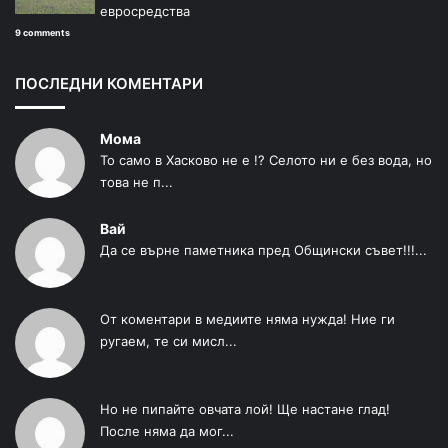
евросредства
9 comments
ПОСЛЕДНИ КОМЕНТАРИ
Мома
То само в Хасково не е !? Селото ни е без вода, но
това не п...
Вай
Да се върне паметника пред Общински съвет!!!...
От коментари в медиите няма нужда! Ние ги
ругаем, те си мисл...
Но не пипайте овчата лой! Ще настане глад!
После няма да мог...