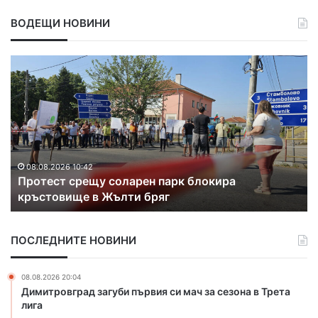
ВОДЕЩИ НОВИНИ
П
Д
р
и
о
м
т
и
е
т
с
р
т
о
с
в
08.08.2026 10:42
Протест срещу соларен парк блокира
р
г
кръстовище в Жълти бряг
е
р
щ
а
у
д
ПОСЛЕДНИТЕ НОВИНИ
с
з
о
а
л
г
08.08.2026 20:04
а
у
Димитровград загуби първия си мач за сезона в Трета
р
б
лига
е
и