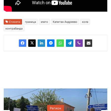
Етикети
граница
злато
Капитан Андреево
кола
контрабанда
Регион