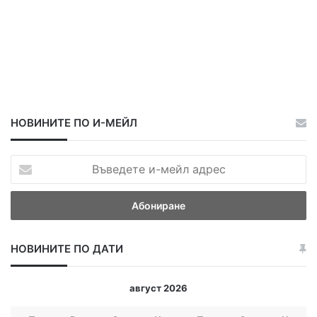
я
к
о
н
к
у
р
с
НОВИНИТЕ ПО И-МЕЙЛ
В
ъ
в
е
д
е
НОВИНИТЕ ПО ДАТИ
т
е
и
август 2026
-
м