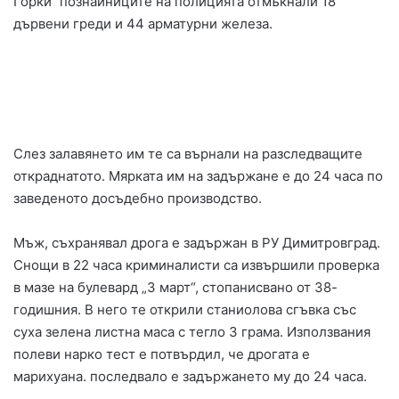
Горки“ познайниците на полицията отмъкнали 18
дървени греди и 44 арматурни железа.
Слез залавянето им те са върнали на разследващите
откраднатото. Мярката им на задържане е до 24 часа по
заведеното досъдебно производство.
Мъж, съхранявал дрога е задържан в РУ Димитровград.
Снощи в 22 часа криминалисти са извършили проверка
в мазе на булевард „3 март“, стопанисвано от 38-
годишния. В него те открили станиолова сгъвка със
суха зелена листна маса с тегло 3 грама. Използвания
полеви нарко тест е потвърдил, че дрогата е
марихуана. последвало е задържането му до 24 часа.