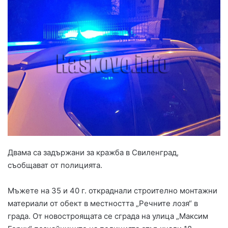
Двама са задържани за кражба в Свиленград,
съобщават от полицията.
Мъжете на 35 и 40 г. откраднали строително монтажни
материали от обект в местността „Речните лозя“ в
града. От новостроящата се сграда на улица „Максим