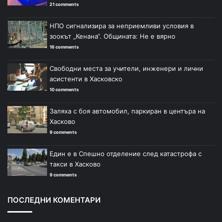
21 comments
НПО сигнализира за неприемливи условия в
зоокът „Кенана“. Общината: Не е вярно
16 comments
Свободни места за учители, инженери и лични
асистенти в Хасковско
10 comments
Заляха с боя автомобил, паркиран в центъра на
Хасково
9 comments
Един е в Спешно отделение след катастрофа с
такси в Хасково
9 comments
ПОСЛЕДНИ КОМЕНТАРИ