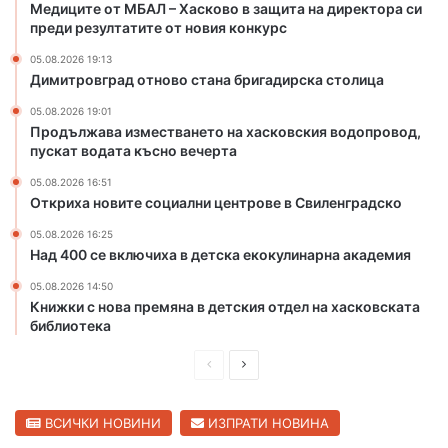
о
Медиците от МБАЛ – Хасково в защита на директора си
в
преди резултатите от новия конкурс
з
05.08.2026 19:13
а
Димитровград отново стана бригадирска столица
щ
и
05.08.2026 19:01
т
Продължава изместването на хасковския водопровод,
пускат водата късно вечерта
а
н
05.08.2026 16:51
а
Откриха новите социални центрове в Свиленградско
д
и
05.08.2026 16:25
Над 400 се включиха в детска екокулинарна академия
р
е
05.08.2026 14:50
к
Книжки с нова премяна в детския отдел на хасковската
т
библиотека
о
р
П
С
а
р
л
с
е
е
ВСИЧКИ НОВИНИ
ИЗПРАТИ НОВИНА
и
п