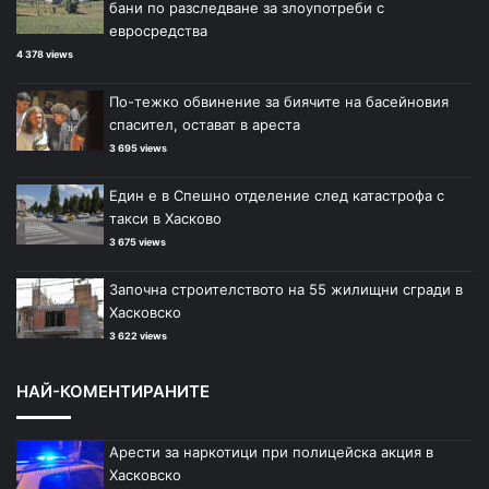
бани по разследване за злоупотреби с
евросредства
4 378 views
По-тежко обвинение за биячите на басейновия
спасител, остават в ареста
3 695 views
Един е в Спешно отделение след катастрофа с
такси в Хасково
3 675 views
Започна строителството на 55 жилищни сгради в
Хасковско
3 622 views
НАЙ-КОМЕНТИРАНИТЕ
Арести за наркотици при полицейска акция в
Хасковско