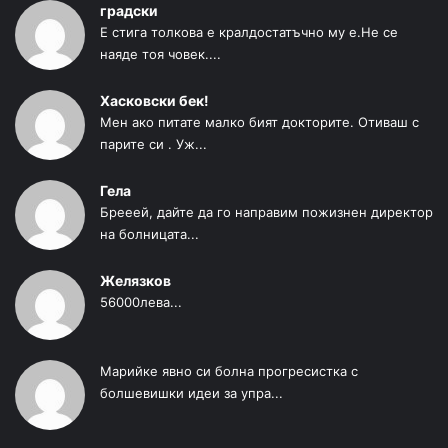
градски
Е стига толкова е кралдостатъчно му е.Не се
наяде тоя човек....
Хасковски бек!
Мен ако питате малко бият докторите. Отиваш с
парите си . Уж...
Гела
Брееей, дайте да го направим пожизнен директор
на болницата...
Желязков
56000лева...
Марийке явно си болна прогресистка с
болшевишки идеи за упра...