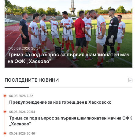
М
е
д
и
ц
и
т
05.08.2026 20:46
Медиците от МБАЛ – Хасково в защита 
е
пионатен мач
директора си преди резултатите от нов
о
конкурс
т
М
Б
ПОСЛЕДНИТЕ НОВИНИ
А
Л
–
06.08.2026 7:32
Х
Предупреждение за нов горещ ден в Хасковско
а
05.08.2026 20:54
с
Трима са под въпрос за първия шампионатен мач на ОФК
к
„Хасково“
о
в
05.08.2026 20:46