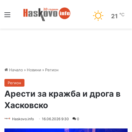
Меню
℃
21
Начало
»
Новини
»
Регион
Регион
Арести за кражба и дрога в
Хасковско
Haskovo.info
16.06.2026 9:30
0