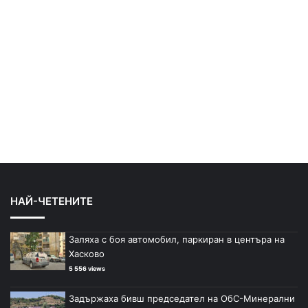
НАЙ-ЧЕТЕНИТЕ
Заляха с боя автомобил, паркиран в центъра на
Хасково
5 556 views
Задържаха бивш председател на ОбС-Минерални