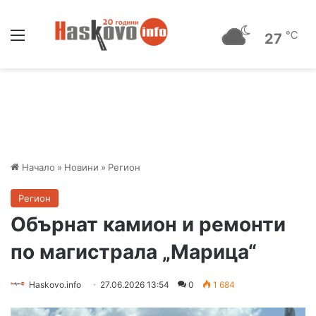
Меню
℃
27
Начало
»
Новини
»
Регион
Регион
Обърнат камион и ремонти
по магистрала „Марица“
Haskovo.info
27.06.2026 13:54
0
1 684