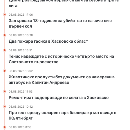
Х
о
лига
а
в
08.08.2026 17:06
с
о
Задържаха 18-годишен за убийството на чичо си с
к
д
дървен кол
о
и
в
п
08.08.2026 16:38
с
о
Два пожара гасиха в Хасковска област
к
с
08.08.2026 15:51
а
е
Тенис надеждите с историческо четвърто място на
о
л
Световното първенство
б
а
л
т
08.08.2026 13:02
Животински продукти без документи са намерени в
а
а
автобус на Капитан Андреево
с
в
т
Х
08.08.2026 11:03
а
Ремонтират водопроводи по селата в Хасковско
с
08.08.2026 10:42
к
Протест срещу соларен парк блокира кръстовище в
о
Жълти бряг
в
с
08.08.2026 8:38