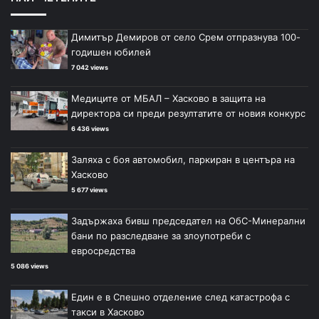
Димитър Демиров от село Срем отпразнува 100-
годишен юбилей
7 042 views
Медиците от МБАЛ – Хасково в защита на
директора си преди резултатите от новия конкурс
6 436 views
Заляха с боя автомобил, паркиран в центъра на
Хасково
5 677 views
Задържаха бивш председател на ОбС-Минерални
бани по разследване за злоупотреби с
евросредства
5 086 views
Един е в Спешно отделение след катастрофа с
такси в Хасково