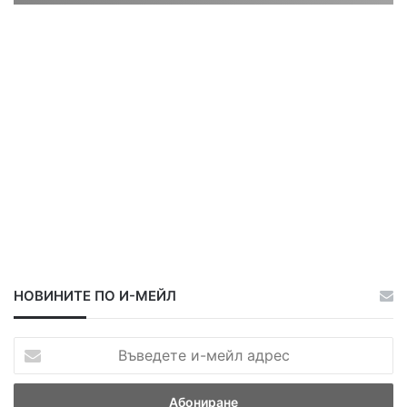
ц
ц
а
а
НОВИНИТЕ ПО И-МЕЙЛ
В
ъ
в
е