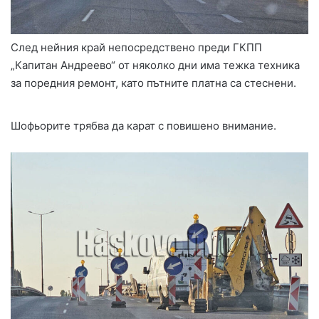
След нейния край непосредствено преди ГКПП
„Капитан Андреево“ от няколко дни има тежка техника
за поредния ремонт, като пътните платна са стеснени.
Шофьорите трябва да карат с повишено внимание.