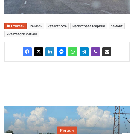
Етикети
камион
катастрофа
магистрала Марица
ремонт
читателски сигнал
Регион