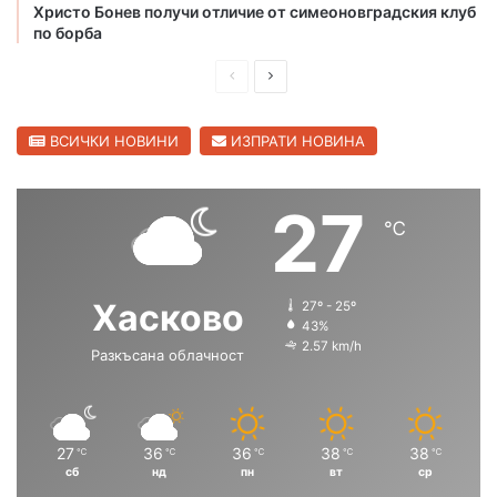
к
Христо Бонев получи отличие от симеоновградския клуб
о
по борба
П
С
р
л
е
е
ВСИЧКИ НОВИНИ
ИЗПРАТИ НОВИНА
д
д
и
в
27
℃
ш
а
н
щ
а
а
Хасково
27º - 25º
с
с
43%
2.57 km/h
Разкъсана облачност
т
т
р
р
а
а
н
н
27
36
36
38
38
℃
℃
℃
℃
℃
сб
нд
пн
вт
ср
и
и