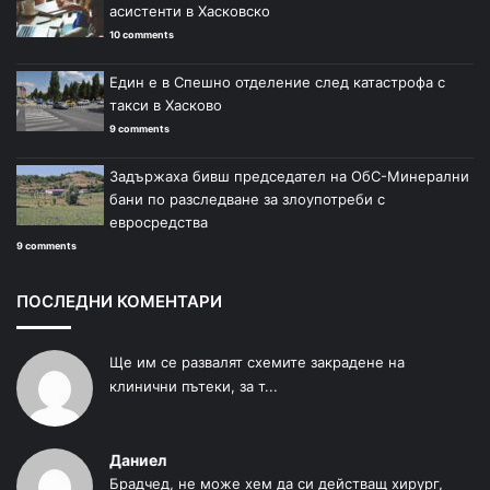
асистенти в Хасковско
10 comments
Един е в Спешно отделение след катастрофа с
такси в Хасково
9 comments
Задържаха бивш председател на ОбС-Минерални
бани по разследване за злоупотреби с
евросредства
9 comments
ПОСЛЕДНИ КОМЕНТАРИ
Ще им се развалят схемите закрадене на
клинични пътеки, за т...
Даниел
Брадчед, не може хем да си действащ хирург,