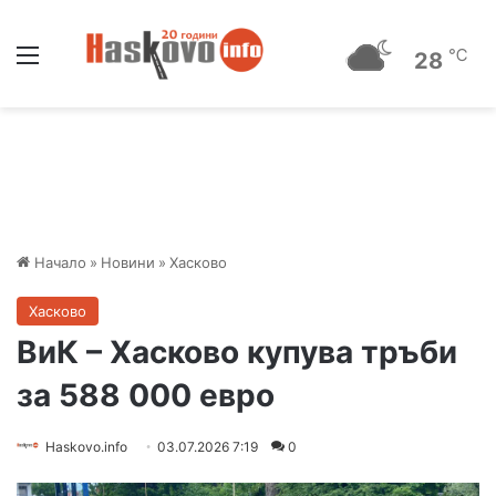
Меню
℃
28
Начало
»
Новини
»
Хасково
Хасково
ВиК – Хасково купува тръби
за 588 000 евро
Haskovo.info
03.07.2026 7:19
0