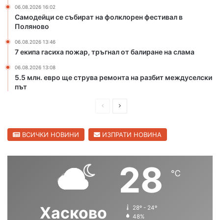
а
06.08.2026 16:02
р
Самодейци се събират на фолклорен фестивал в
е
Поляново
к
06.08.2026 13:46
а
7 екипа гасиха пожар, тръгнал от балиране на слама
М
а
06.08.2026 13:08
р
5.5 млн. евро ще струва ремонта на разбит междуселски
и
път
ц
а
П
С
в
р
л
С
е
е
ВСИЧКИ НОВИНИ
ИЗПРАТИ НОВИНА
в
и
д
д
л
и
в
28
е
℃
ш
а
н
г
н
щ
р
а
а
Хасково
28º - 24º
а
с
с
48%
д