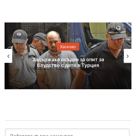
Хасково
Задържаха осъден за опит за
О
блудство с дете в Турция