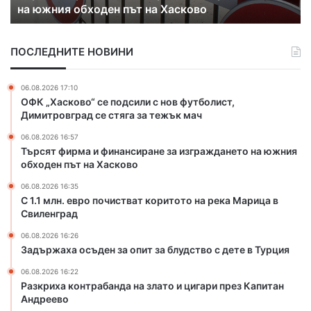
во
Марица в Свиленград
в
р
о
ПОСЛЕДНИТЕ НОВИНИ
п
о
ч
06.08.2026 17:10
и
ОФК „Хасково“ се подсили с нов футболист,
с
Димитровград се стяга за тежък мач
т
06.08.2026 16:57
в
Търсят фирма и финансиране за изграждането на южния
а
обходен път на Хасково
т
к
06.08.2026 16:35
о
С 1.1 млн. евро почистват коритото на река Марица в
Свиленград
р
и
06.08.2026 16:26
т
Задържаха осъден за опит за блудство с дете в Турция
о
т
06.08.2026 16:22
Разкриха контрабанда на злато и цигари през Капитан
о
Андреево
н