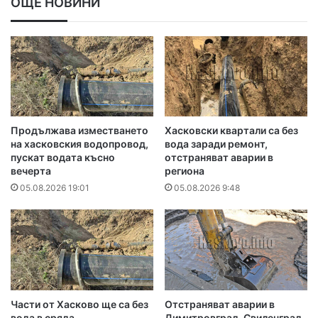
ОЩЕ НОВИНИ
Продължава изместването
Хасковски квартали са без
на хасковския водопровод,
вода заради ремонт,
пускат водата късно
отстраняват аварии в
вечерта
региона
05.08.2026 19:01
05.08.2026 9:48
Части от Хасково ще са без
Отстраняват аварии в
вода в сряда
Димитровград, Свиленград