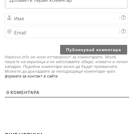
И
м
е
E
m
a
i
l
Haskovo.info не носи отговорност за коментарите. Моля,
пишете на кирилица и не използвайте обиди, клевети и лични
нападки. Подобни коментари може да бъдат премахнати.
Можете да докладвате за неподходящи коментари чрез
формата за контакт в сайта
.
0
КОМЕНТАРА