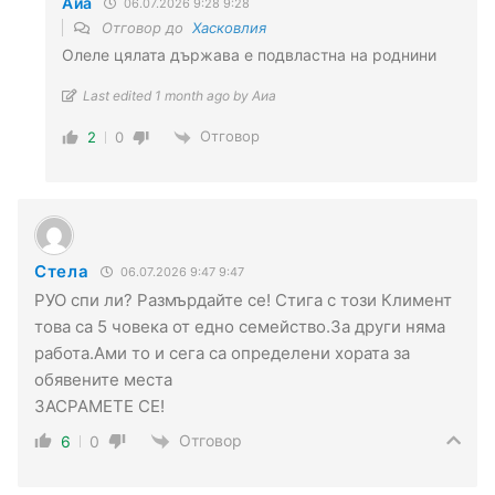
Аиа
06.07.2026 9:28 9:28
Отговор до
Хасковлия
Олеле цялата държава е подвластна на роднини
Last edited 1 month ago by Аиа
Отговор
2
0
Стела
06.07.2026 9:47 9:47
РУО спи ли? Размърдайте се! Стига с този Климент
това са 5 човека от едно семейство.За други няма
работа.Ами то и сега са определени хората за
обявените места
ЗАСРАМЕТЕ СЕ!
Отговор
6
0