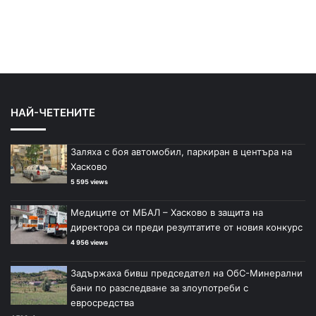
НАЙ-ЧЕТЕНИТЕ
Заляха с боя автомобил, паркиран в центъра на
Хасково
5 595 views
Медиците от МБАЛ – Хасково в защита на
директора си преди резултатите от новия конкурс
4 956 views
Задържаха бивш председател на ОбС-Минерални
бани по разследване за злоупотреби с
евросредства