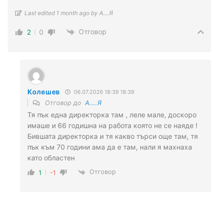
Last edited 1 month ago by А....Я
Отговор
2
0
Колешев
06.07.2026 18:39 18:39
Отговор до
А....Я
Тя пък една директорка там , леле мале, доскоро
имаше и 66 годишна на работа която не се наяде !
Бившата директорка и тя какво търси още там, тя
пък към 70 години ама да е там, нали я махнаха
като областен
Отговор
1
-1