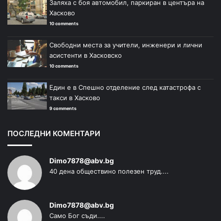
Заляха с боя автомобил, паркиран в центъра на
Хасково
10 comments
Свободни места за учители, инженери и лични
асистенти в Хасковско
10 comments
Един е в Спешно отделение след катастрофа с
такси в Хасково
9 comments
ПОСЛЕДНИ КОМЕНТАРИ
Dimo7878@abv.bg
40 дена обществино полезен труд....
Dimo7878@abv.bg
Само Бог съди....