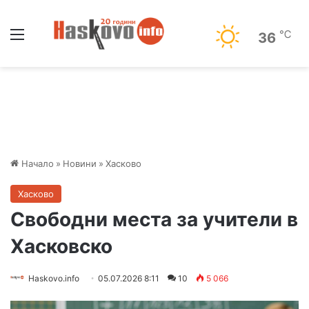
Меню
℃
36
Начало
»
Новини
»
Хасково
Хасково
Свободни места за учители в
Хасковско
Haskovo.info
05.07.2026 8:11
10
5 066