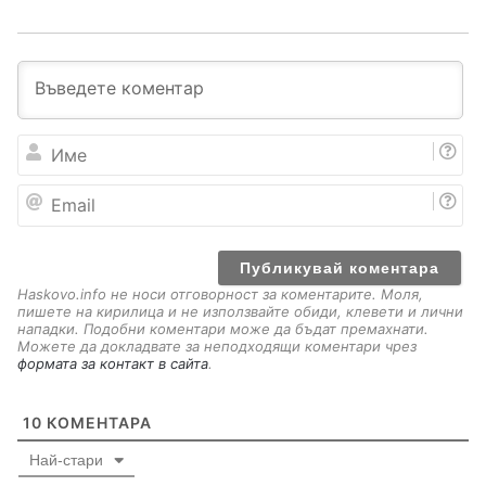
И
м
е
E
m
a
i
l
Haskovo.info не носи отговорност за коментарите. Моля,
пишете на кирилица и не използвайте обиди, клевети и лични
нападки. Подобни коментари може да бъдат премахнати.
Можете да докладвате за неподходящи коментари чрез
формата за контакт в сайта
.
10
КОМЕНТАРА
Най-стари