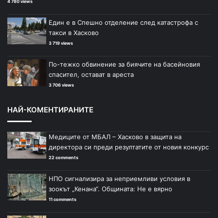
4 780 views
Един е в Спешно отделение след катастрофа с
такси в Хасково
3 719 views
По-тежко обвинение за биячите на басейновия
спасител, остават в ареста
3 706 views
НАЙ-КОМЕНТИРАНИТЕ
Медиците от МБАЛ – Хасково в защита на
директора си преди резултатите от новия конкурс
22 comments
НПО сигнализира за неприемливи условия в
зоокът „Кенана“. Общината: Не е вярно
11 comments