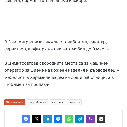
шивачи, барман, готвач, двама касиери.
В Свиленград имат нужда от снабдител, санитар,
сервитьор, шофьори на лек автомобил до 9 места.
В Димитровград свободните места са за машинен
оператор за шиене на кожени изделия и дърводелец –
мебелист, в Харманли за двама общи работници, а в
Любимец за продавач.
Етикети
безработни
заплати
работа