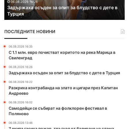
а
ц
06.08.2026 16:22
Разкриха контрабанда на злато и цигари през
к
и
Капитан Андреево
о
с
н
е
т
с
ПОСЛЕДНИТЕ НОВИНИ
р
ъ
а
б
б
и
06.08.2026 16:35
а
р
С 1.1 млн. евро почистват коритото на река Марица в
н
а
Свиленград
д
т
06.08.2026 16:26
а
н
Задържаха осъден за опит за блудство с дете в Турция
н
а
а
ф
06.08.2026 16:22
з
о
Разкриха контрабанда на злато и цигари през Капитан
л
л
Андреево
а
к
06.08.2026 16:02
т
л
Самодейци се събират на фолклорен фестивал в
о
о
Поляново
и
р
ц
е
06.08.2026 13:46
7 екипа гасиха пожар, тръгнал от балиране на слама
и
н