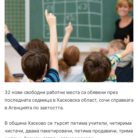
32 нови свободни работни места са обявени през
последната седмица в Хасковска област, сочи справката
в Агенцията по заетостта.
В община Хасково се търсят петима учители, четирима
чистачи, двама пакетировачи, петима продавачи, трима