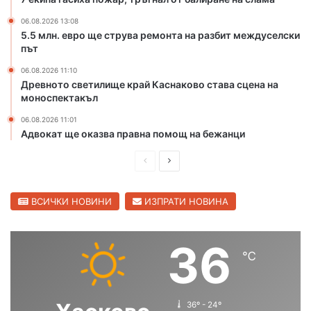
г
ф
06.08.2026 13:08
а
е
5.5 млн. евро ще струва ремонта на разбит междуселски
р
с
път
и
т
06.08.2026 11:10
п
и
Древното светилище край Каснаково става сцена на
р
в
моноспектакъл
е
а
з
л
06.08.2026 11:01
К
в
Адвокат ще оказва правна помощ на бежанци
а
П
п
о
П
С
и
л
р
л
т
я
е
е
ВСИЧКИ НОВИНИ
ИЗПРАТИ НОВИНА
а
н
н
о
д
д
А
в
и
в
36
н
о
℃
ш
а
д
р
н
щ
е
а
а
е
36º - 24º