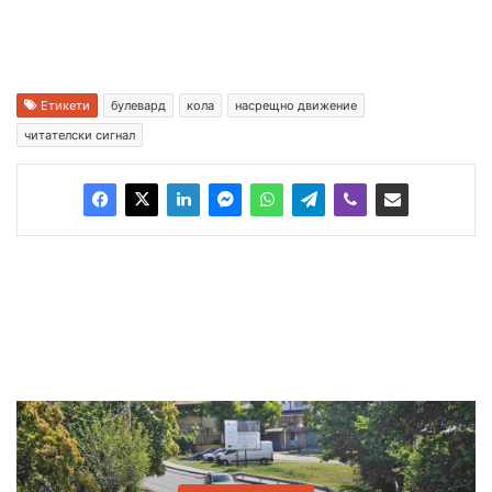
Етикети
булевард
кола
насрещно движение
читателски сигнал