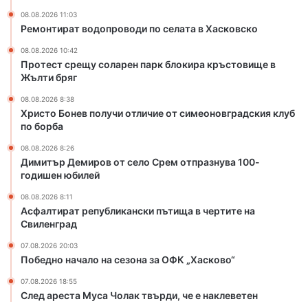
в
е
08.08.2026 11:03
о
н
Ремонтират водопроводи по селата в Хасковско
д
п
и
а
08.08.2026 10:42
п
р
Протест срещу соларен парк блокира кръстовище в
о
к
Жълти бряг
с
б
08.08.2026 8:38
е
л
Христо Бонев получи отличие от симеоновградския клуб
л
о
по борба
а
к
т
и
08.08.2026 8:26
Димитър Демиров от село Срем отпразнува 100-
а
р
годишен юбилей
в
а
Х
к
08.08.2026 8:11
а
р
Асфалтират републикански пътища в чертите на
с
ъ
Свиленград
к
с
07.08.2026 20:03
о
т
Победно начало на сезона за ОФК „Хасково“
в
о
с
в
07.08.2026 18:55
к
и
След ареста Муса Чолак твърди, че е наклеветен
о
щ