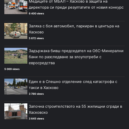
Медиците от МБАЛ – Хасково в защита на
директора си преди резултатите от новия конкурс
6 400 views
Заляха с боя автомобил, паркиран в центъра на
Хасково
5 672 views
Задържаха бивш председател на ОбС-Минерални
бани по разследване за злоупотреби с
евросредства
5 069 views
Един е в Спешно отделение след катастрофа с
такси в Хасково
3 786 views
Започна строителството на 55 жилищни сгради в
Хасковско
3 645 views