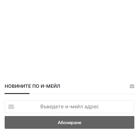
НОВИНИТЕ ПО И-МЕЙЛ
В
ъ
в
е
д
е