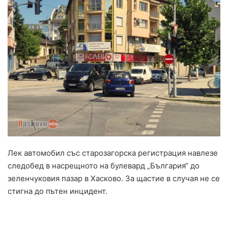
Лек автомобил със старозагорска регистрация навлезе
следобед в насрещното на булевард „България“ до
зеленчуковия пазар в Хасково. За щастие в случая не се
стигна до пътен инцидент.