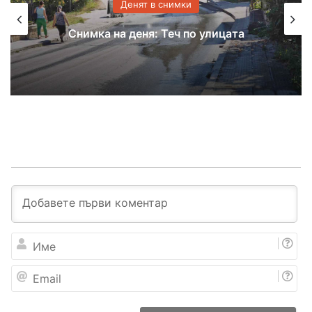
Денят в снимки
Снимка на деня: Теч по улицата
И
м
е
E
m
a
i