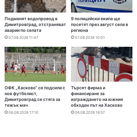
Подменят водопровод в
9 полицейски екипа ще
Димитровград, отстраняват
посетят през август села в
аварии по селата
региона
07.08.2026 11:47
07.08.2026 10:01
ОФК „Хасково“ се подсили с
Търсят фирма и
нов футболист,
финансиране за
Димитровград се стяга за
изграждането на южния
тежък мач
обходен път на Хасково
06.08.2026 17:10
06.08.2026 16:57