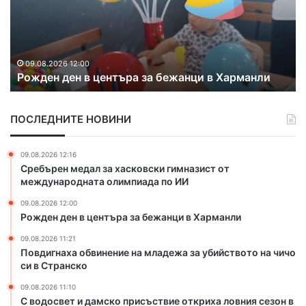
и
г
н
а
09.08.2026 11:21
Повдигнаха обвинение на младежа за
х
убийството на чичо си в Странско
а
о
б
ПОСЛЕДНИТЕ НОВИНИ
в
и
н
09.08.2026 12:16
е
Сребърен медал за хасковски гимназист от
н
международната олимпиада по ИИ
и
09.08.2026 12:00
е
Рожден ден в центъра за бежанци в Харманли
н
а
09.08.2026 11:21
м
Повдигнаха обвинение на младежа за убийството на чичо
л
си в Странско
а
09.08.2026 11:10
д
С водосвет и дамско присъствие откриха ловния сезон в