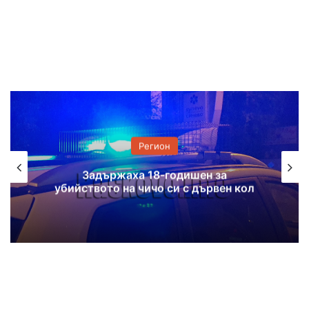
Регион
Два пожара гасиха в Хасковска
област