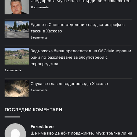
След ареста Муса Чолак твърди, че е наклеветен
12 comments
Един е в Спешно отделение след катастрофа с
такси в Хасково
9 comments
Задържаха бивш председател на ОбС-Минерални
бани по разследване за злоупотреби с
евросредства
9 comments
Спука се главен водопровод в Хасково
9 comments
ПОСЛЕДНИ КОМЕНТАРИ
Forest love
Ще има кво да еб-т ловджиите. Мъж тръгне ли на