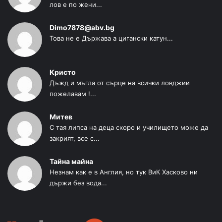
лов е по жени...
Dimo7878@abv.bg
Това не е Държава а цигански катун...
Кристо
Дъжд и мъгла от сърце на всички ловджии
пожелавам !...
Митев
С тая липса на деца скоро и училището може да
закрият, все с...
Тайна майна
Незнам как е в Англия, но тук ВиК Хасково ни
държи без вода...