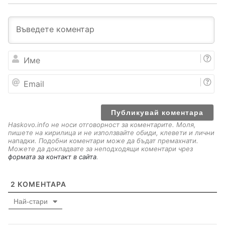
И
м
е
E
m
a
i
l
Haskovo.info не носи отговорност за коментарите. Моля,
пишете на кирилица и не използвайте обиди, клевети и лични
нападки. Подобни коментари може да бъдат премахнати.
Можете да докладвате за неподходящи коментари чрез
формата за контакт в сайта
.
2
КОМЕНТАРА
Най-стари