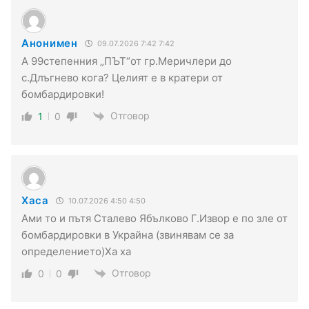
Анонимен
09.07.2026 7:42 7:42
А 99степенния „ПЪТ“от гр.Меричлери до
с.Длъгнево кога? Целият е в кратери от
бомбардировки!
Отговор
1
0
Хаса
10.07.2026 4:50 4:50
Ами то и пътя Сталево Ябълково Г.Извор е по зле от
бомбардировки в Украйна (звинявам се за
определението)Ха ха
Отговор
0
0