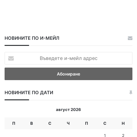
НОВИНИТЕ ПО И-МЕЙЛ
В
ъ
в
е
д
е
НОВИНИТЕ ПО ДАТИ
т
е
и
август 2026
-
м
П
В
С
Ч
П
С
Н
е
й
1
2