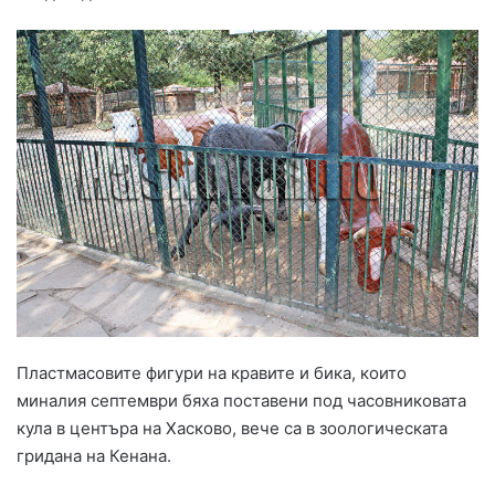
Пластмасовите фигури на кравите и бика, които
миналия септември бяха поставени под часовниковата
кула в центъра на Хасково, вече са в зоологическата
гридана на Кенана.