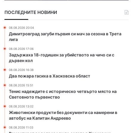
а
в
с
о
ПОСЛЕДНИТЕ НОВИНИ
и
д
х
о
а
п
08.08.2026 20:04
в
р
Димитровград загуби първия си мач за сезона в Трета
Х
о
лига
а
в
08.08.2026 17:06
с
о
Задържаха 18-годишен за убийството на чичо си с
к
д
дървен кол
о
и
в
п
08.08.2026 16:38
с
о
Два пожара гасиха в Хасковска област
к
с
08.08.2026 15:51
а
е
Тенис надеждите с историческо четвърто място на
о
л
Световното първенство
б
а
л
т
08.08.2026 13:02
Животински продукти без документи са намерени в
а
а
автобус на Капитан Андреево
с
в
т
Х
08.08.2026 11:03
а