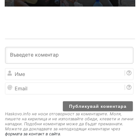
И
м
е
E
m
a
i
l
Haskovo.info не носи отговорност за коментарите. Моля,
пишете на кирилица и не използвайте обиди, клевети и лични
нападки. Подобни коментари може да бъдат премахнати.
Можете да докладвате за неподходящи коментари чрез
формата за контакт в сайта
.