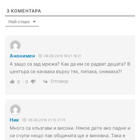
3
КОМЕНТАРА
Най-стари
Анонимен
08.08.2016 18:21 18:21
А защо са зад мрежа? Как да им се радват децата? В
центъра се качваха върху тях, пипаха, снимаха?!
Отговор
0
0
Ник
08.08.2016 21:15 21:15
Много са хлъзгави и високи. Някое дете ако падне и
си счупи нещо пак общината ще е виновна. Така е