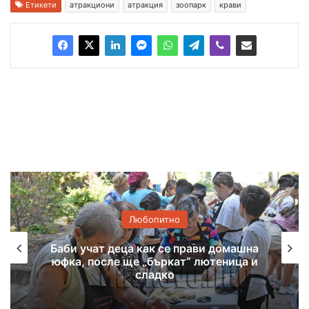
Етикети
атракциони
атракция
зоопарк
крави
Любопитно
Хасковско присъствие в
националната изложба „Забравените
божества“