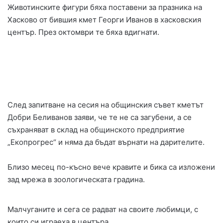
Животинските фигури бяха поставени за празника на
Хасково от бившия кмет Георги Иванов в хасковския
център. През октомври те бяха вдигнати.
След запитване на сесия на общинския съвет кметът
Добри Беливанов заяви, че те не са загубени, а се
съхраняват в склад на общинското предприятие
„Екопрогрес“ и няма да бъдат върнати на дарителите.
Близо месец по-късно вече кравите и бика са изложени
зад мрежа в зоологическата градина.
Малчуганите и сега се радват на своите любимци, с
които си играеха в центъра.