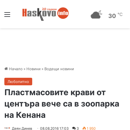
Меню
℃
30
Начало
»
Новини
»
Водещи новини
Любопитно
Пластмасовите крави от
центъра вече са в зоопарка
на Кенана
Деян Динев
08.08.2016 17:03
3
1 950