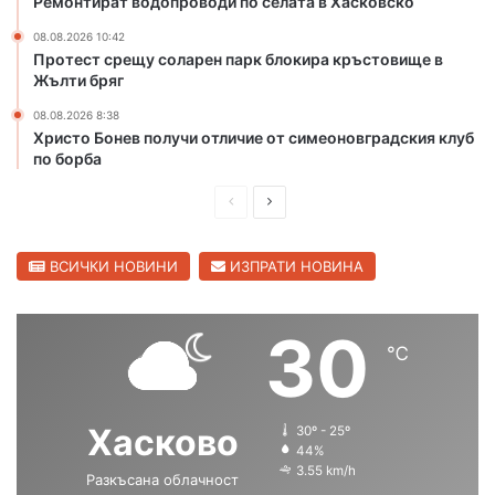
Ремонтират водопроводи по селата в Хасковско
с
08.08.2026 10:42
к
Протест срещу соларен парк блокира кръстовище в
о
Жълти бряг
в
с
08.08.2026 8:38
к
Христо Бонев получи отличие от симеоновградския клуб
о
по борба
П
С
р
л
е
е
ВСИЧКИ НОВИНИ
ИЗПРАТИ НОВИНА
д
д
и
в
30
℃
ш
а
н
щ
а
а
Хасково
30º - 25º
с
с
44%
3.55 km/h
Разкъсана облачност
т
т