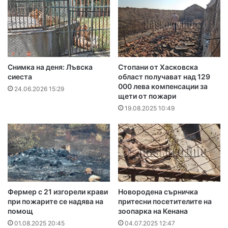
Снимка на деня: Лъвска
Стопани от Хасковска
сиеста
област получават над 129
000 лева компенсации за
24.06.2026 15:29
щети от пожари
19.08.2025 10:49
Фермер с 21 изгорели крави
Новородена сърничка
при пожарите се надява на
притесни посетителите на
помощ
зоопарка на Кенана
01.08.2025 20:45
04.07.2025 12:47