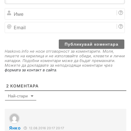
И
м
е
E
m
a
i
l
Haskovo.info не носи отговорност за коментарите. Моля,
пишете на кирилица и не използвайте обиди, клевети и лични
нападки. Подобни коментари може да бъдат премахнати.
Можете да докладвате за неподходящи коментари чрез
формата за контакт в сайта
.
2
КОМЕНТАРА
Най-стари
Янко
12.08.2016 20:17 20:17