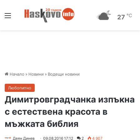
Меню
℃
27
Начало
»
Новини
»
Водещи новини
Любопитно
Димитровградчанка изпъкна
с естествена красота в
мъжката библия
Деян Динев
09.08.2016 17:12
2
4 907