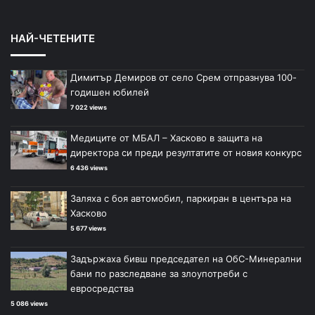
НАЙ-ЧЕТЕНИТЕ
Димитър Демиров от село Срем отпразнува 100-
годишен юбилей
7 022 views
Медиците от МБАЛ – Хасково в защита на
директора си преди резултатите от новия конкурс
6 436 views
Заляха с боя автомобил, паркиран в центъра на
Хасково
5 677 views
Задържаха бивш председател на ОбС-Минерални
бани по разследване за злоупотреби с
евросредства
5 086 views