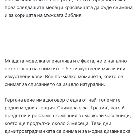
през следващите месеци красавицата да бъде снимана
и за корицата на мъжката библия.
Младата моделка впечатлява и с факта, че е напълно
естествена на снимките – без изкуствени мигли или
изкуствени коси. Все по-малко момичета, които се
снимат за списанието са изцяло натурални.
Гергана вече има договор с една от най-големите
родни модни агенция. Снимала е за „Грация“, като й
предстои и рекламна кампания за маркови часовници,
която ще продължи около 3 месеца. Тези дни
димитровградчанката се снима и за модна дизайнерка.