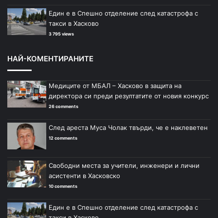
Един е в Спешно отделение след катастрофа с
такси в Хасково
3 795 views
НАЙ-КОМЕНТИРАНИТЕ
Медиците от МБАЛ – Хасково в защита на
директора си преди резултатите от новия конкурс
26 comments
След ареста Муса Чолак твърди, че е наклеветен
12 comments
Свободни места за учители, инженери и лични
асистенти в Хасковско
10 comments
Един е в Спешно отделение след катастрофа с
такси в Хасково