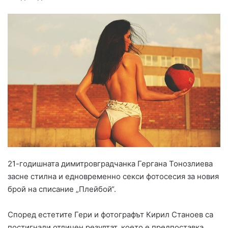
21-годишната димитровградчанка Гергана Тонозлиева
засне стилна и едновременно секси фотосесия за новия
брой на списание „Плейбой“.
Според естетите Гери и фотографът Кирил Станоев са
постигнали отличен резултат, което е предпоставка