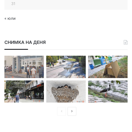
31
« юли
СНИМКА НА ДЕНЯ
П
С
р
л
е
е