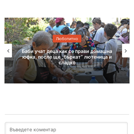
Любопитно
Хасковско присъствие в
националната изложба „Забравените
божества“