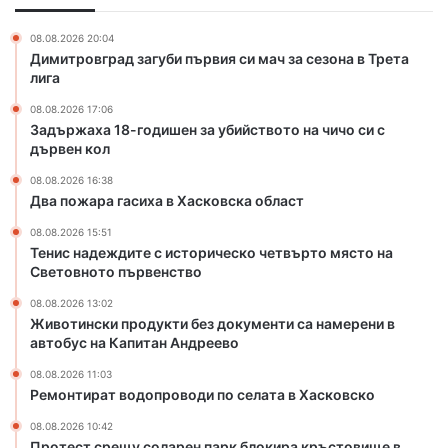
х
о
а
п
08.08.2026 20:04
в
р
Димитровград загуби първия си мач за сезона в Трета
Х
о
лига
а
в
08.08.2026 17:06
с
о
Задържаха 18-годишен за убийството на чичо си с
к
д
дървен кол
о
и
в
п
08.08.2026 16:38
с
о
Два пожара гасиха в Хасковска област
к
с
08.08.2026 15:51
а
е
Тенис надеждите с историческо четвърто място на
о
л
Световното първенство
б
а
л
т
08.08.2026 13:02
Животински продукти без документи са намерени в
а
а
автобус на Капитан Андреево
с
в
т
Х
08.08.2026 11:03
а
Ремонтират водопроводи по селата в Хасковско
с
08.08.2026 10:42
к
Протест срещу соларен парк блокира кръстовище в