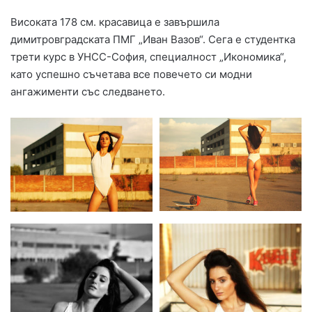
Високата 178 см. красавица е завършила
димитровградската ПМГ „Иван Вазов“. Сега е студентка
трети курс в УНСС-София, специалност „Икономика“,
като успешно съчетава все повечето си модни
ангажименти със следването.