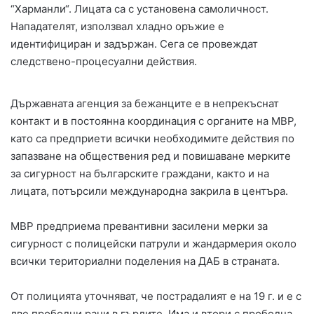
“Харманли“. Лицата са с установена самоличност.
Нападателят, използвал хладно оръжие е
идентифициран и задържан. Сега се провеждат
следствено-процесуални действия.
Държавната агенция за бежанците е в непрекъснат
контакт и в постоянна координация с органите на МВР,
като са предприети всички необходимите действия по
запазване на обществения ред и повишаване мерките
за сигурност на българските граждани, както и на
лицата, потърсили международна закрила в центъра.
МВР предприема превантивни засилени мерки за
сигурност с полицейски патрули и жандармерия около
всички териториални поделения на ДАБ в страната.
От полицията уточняват, че пострадалият е на 19 г. и е с
две прободни рани в гърдите. Има и втори с прободна