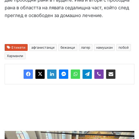
рана в областта на лявата седалищна част, който след
преглед е освободен за домашно лечение.
Етикети
афганистанци
бежанци
лагер
намушкан
побой
Харманли