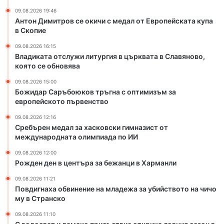
л
09.08.2026 19:46
и
Антон Димитров се окичи с медал от Европейската купа
т
в Скопие
у
р
09.08.2026 16:15
г
Владиката отслужи литургия в църквата в Славяново,
и
която се обновява
я
09.08.2026 15:00
в
Божидар Саръбоюков тръгна с оптимизъм за
ц
европейското първенство
ъ
р
09.08.2026 12:16
Сребърен медал за хасковски гимназист от
к
международната олимпиада по ИИ
в
а
09.08.2026 12:00
т
Рожден ден в центъра за бежанци в Харманли
а
09.08.2026 11:21
в
Повдигнаха обвинение на младежа за убийството на чичо
С
му в Странско
л
а
09.08.2026 11:10
в