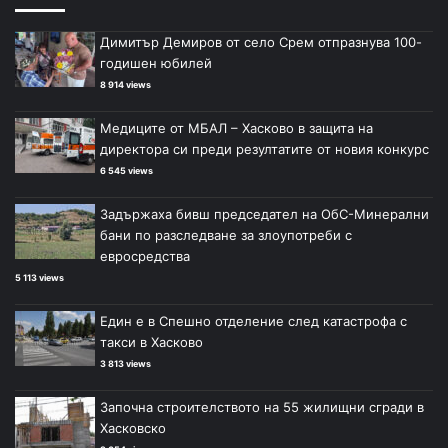
Димитър Демиров от село Срем отпразнува 100-
годишен юбилей
8 914 views
Медиците от МБАЛ – Хасково в защита на
директора си преди резултатите от новия конкурс
6 545 views
Задържаха бивш председател на ОбС-Минерални
бани по разследване за злоупотреби с
евросредства
5 113 views
Един е в Спешно отделение след катастрофа с
такси в Хасково
3 813 views
Започна строителството на 55 жилищни сгради в
Хасковско