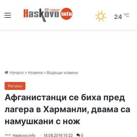
Меню
℃
24
Начало
»
Новини
»
Водещи новини
Регион
Афганистанци се биха пред
лагера в Харманли, двама са
намушкани с нож
Haskovo.info
18.08.2016 10:22
0