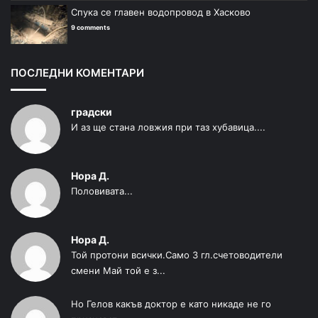
Спука се главен водопровод в Хасково
9 comments
ПОСЛЕДНИ КОМЕНТАРИ
градски
И аз ще стана ловжия при таз хубавица....
Нора Д.
Половивата...
Нора Д.
Той протони всички.Само 3 гл.счетоводители
смени Май той е з...
Но Гелов какъв доктор е като никаде не го