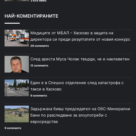
3 654 views
НАЙ-КОМЕНТИРАНИТЕ
Медиците от МБАЛ – Хасково в защита на
директора си преди резултатите от новия конкурс
29 comments
След ареста Муса Чолак твърди, че е наклеветен
12 comments
Един е в Спешно отделение след катастрофа с
такси в Хасково
9 comments
Задържаха бивш председател на ОбС-Минерални
бани по разследване за злоупотреби с
евросредства
9 comments