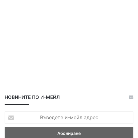
ц
ц
а
а
НОВИНИТЕ ПО И-МЕЙЛ
В
ъ
в
е