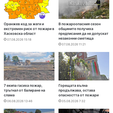
Оранжев код за жеги и
В пожароопасния сезон
екстремен риск от пожари в
общините получиха
Хасковска област
предписания да не допускат
незаконни сметища
07.08.2026 15:18
07.08.2026 11:21
7 екипа гасиха пожар,
Горещата вълна
тръгнал от балиране на
продължава, остава
слама
опасността от пожари
06.08.2026 13:46
05.08.2026 7:32