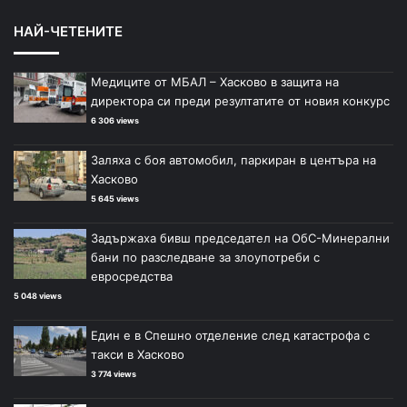
НАЙ-ЧЕТЕНИТЕ
Медиците от МБАЛ – Хасково в защита на
директора си преди резултатите от новия конкурс
6 306 views
Заляха с боя автомобил, паркиран в центъра на
Хасково
5 645 views
Задържаха бивш председател на ОбС-Минерални
бани по разследване за злоупотреби с
евросредства
5 048 views
Един е в Спешно отделение след катастрофа с
такси в Хасково
3 774 views