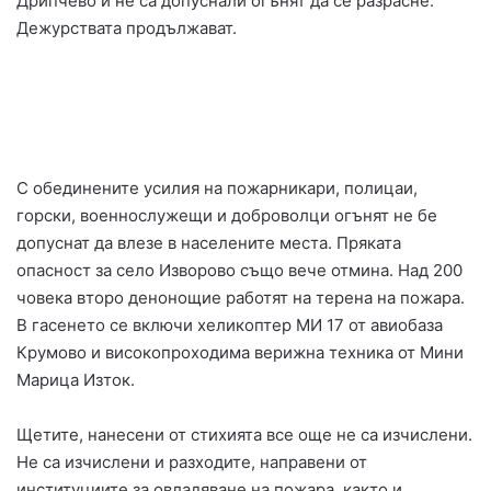
Дрипчево и не са допуснали огънят да се разрасне.
Дежурствата продължават.
С обединените усилия на пожарникари, полицаи,
горски, военнослужещи и доброволци огънят не бе
допуснат да влезе в населените места. Пряката
опасност за село Изворово също вече отмина. Над 200
човека второ денонощие работят на терена на пожара.
В гасенето се включи хеликоптер МИ 17 от авиобаза
Крумово и високопроходима верижна техника от Мини
Марица Изток.
Щетите, нанесени от стихията все още не са изчислени.
Не са изчислени и разходите, направени от
институциите за овладяване на пожара, както и