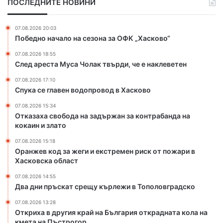
ПОСЛЕДНИТЕ НОВИНИ
ж
и
е
я
г
к
07.08.2026 20:03
и
р
Победно начало на сезона за ОФК „Хасково“
и
а
07.08.2026 18:55
е
й
След ареста Муса Чолак твърди, че е наклеветен
к
н
с
а
07.08.2026 17:10
т
Б
Спука се главен водопровод в Хасково
р
ъ
07.08.2026 15:34
е
л
Отказаха свобода на задържан за контрабанда на
м
г
кокаин и злато
е
а
н
р
07.08.2026 15:18
р
и
Оранжев код за жеги и екстремен риск от пожари в
и
я
Хасковска област
с
о
07.08.2026 14:55
к
т
Два дни пръскат срещу кърлежи в Тополовградско
о
к
т
р
07.08.2026 13:28
п
Откриха в другия край на България открадната кола на
а
кмета на Пъстрогор
о
д