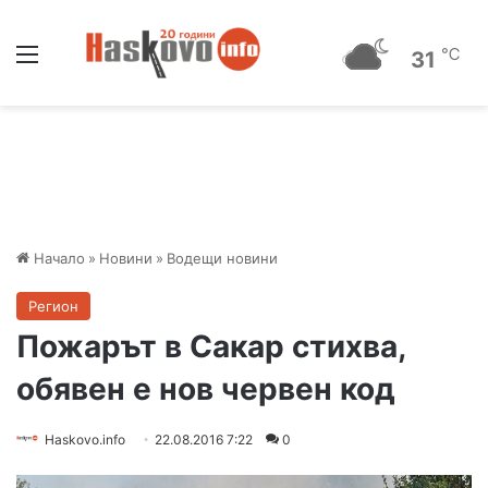
Меню
℃
31
Начало
»
Новини
»
Водещи новини
Регион
Пожарът в Сакар стихва,
обявен е нов червен код
Haskovo.info
22.08.2016 7:22
0