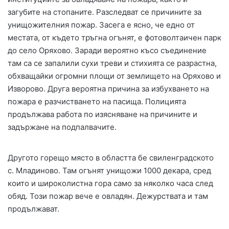
загубите на стопаните. Разследват се причините за
унищожителния пожар. Засега е ясно, че едно от
местата, от където тръгна огънят, е фотоволтаичен парк
до село Оряхово. Заради вероятно късо съединение
там са се запалили сухи треви и стихията се разрастна,
обхващайки огромни площи от землището на Оряхово и
Изворово. Друга вероятна причина за избухването на
пожара е разчистването на пасища. Полицията
продължава работа по изясняване на причините и
задържане на подпалвачите.
Другото горещо място в областта бе свиленградското
с. Младиново. Там огънят унищожи 1000 декара, сред
които и широколистна гора само за няколко часа след
обяд. Този пожар вече е овладян. Дежурствата и там
продължават.