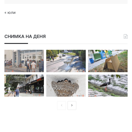
« юли
СНИМКА НА ДЕНЯ
П
С
р
л
е
е
д
д