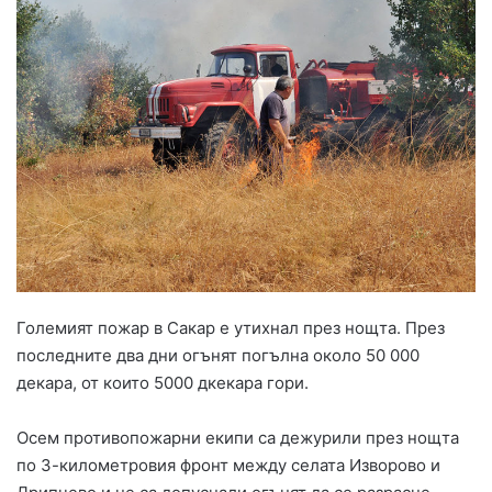
Големият пожар в Сакар е утихнал през нощта. През
последните два дни огънят погълна около 50 000
декара, от които 5000 дкекара гори.
Осем противопожарни екипи са дежурили през нощта
по 3-километровия фронт между селата Изворово и