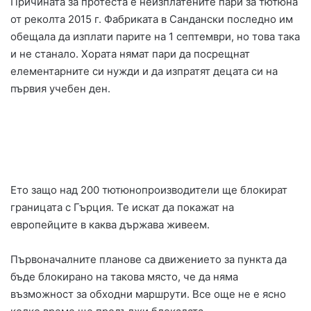
Причината за протеста е неизплатените пари за тютюна
от реколта 2015 г. Фабриката в Сандански последно им
обещала да изплати парите на 1 септември, но това така
и не станало. Хората нямат пари да посрещнат
елементарните си нужди и да изпратят децата си на
първия учебен ден.
Ето защо над 200 тютюнопроизводители ще блокират
границата с Гърция. Те искат да покажат на
европейците в каква държава живеем.
Първоначалните планове са движението за пункта да
бъде блокирано на такова място, че да няма
възможност за обходни маршрути. Все още не е ясно