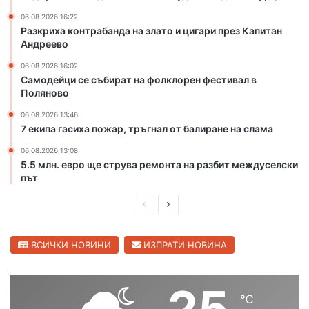
о
и
т
ц
06.08.2026 16:22
Разкриха контрабанда на злато и цигари през Капитан
о
и
Андреево
н
г
а
а
06.08.2026 16:02
р
р
Самодейци се събират на фолклорен фестивал в
е
и
Поляново
к
п
06.08.2026 13:46
а
р
7 екипа гасиха пожар, тръгнал от балиране на слама
М
е
а
з
06.08.2026 13:08
р
К
5.5 млн. евро ще струва ремонта на разбит междуселски
и
а
път
ц
п
а
П
С
и
в
т
р
л
С
а
е
е
ВСИЧКИ НОВИНИ
ИЗПРАТИ НОВИНА
в
н
и
д
д
А
л
н
и
в
25
е
д
℃
ш
а
н
р