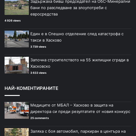
Задържаха бивш председател на ОбС-Минерални
бани по разследване за злоупотреби с
евросредства
4 926 views
Един е в Спешно отделение след катастрофа с
такси в Хасково
3 739 views
Започна строителството на 55 жилищни сгради в
Хасковско
3 633 views
НАЙ-КОМЕНТИРАНИТЕ
Медиците от МБАЛ – Хасково в защита на
директора си преди резултатите от новия конкурс
25 comments
Заляха с боя автомобил, паркиран в центъра на