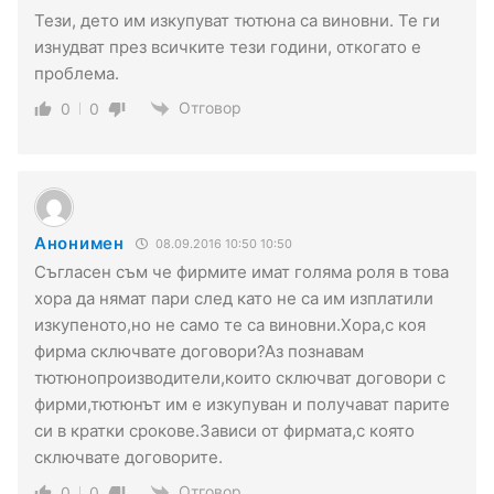
Тези, дето им изкупуват тютюна са виновни. Те ги
изнудват през всичките тези години, откогато е
проблема.
Отговор
0
0
Анонимен
08.09.2016 10:50 10:50
Съгласен съм че фирмите имат голяма роля в това
хора да нямат пари след като не са им изплатили
изкупеното,но не само те са виновни.Хора,с коя
фирма сключвате договори?Аз познавам
тютюнопроизводители,които сключват договори с
фирми,тютюнът им е изкупуван и получават парите
си в кратки срокове.Зависи от фирмата,с която
сключвате договорите.
Отговор
0
0