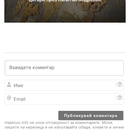
И
м
е
E
m
a
i
l
Haskovo.info не носи отговорност за коментарите. Моля,
пишете на кирилица и не използвайте обиди, клевети и лични