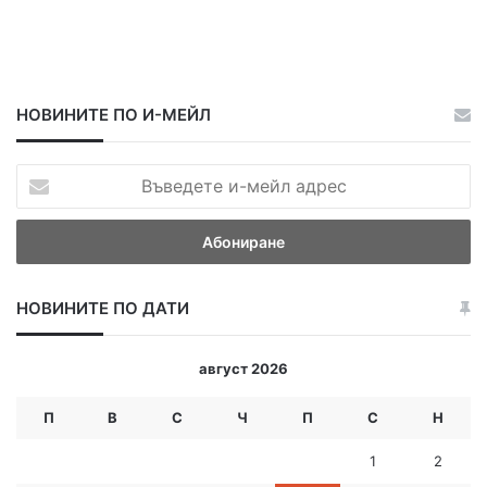
НОВИНИТЕ ПО И-МЕЙЛ
В
ъ
в
е
д
е
НОВИНИТЕ ПО ДАТИ
т
е
и
август 2026
-
м
П
В
С
Ч
П
С
Н
е
й
1
2
л