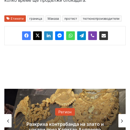
колко време ще продължи блокадата.
Етикети
граница
Маказа
протест
тютюнопроизводители
Регион
7 екипа гасиха пожар, тръгнал от
балиране на слама