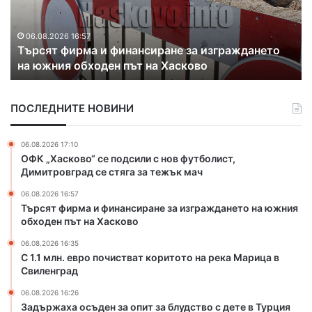
л
и
н
х
.
а
06.08.2026 16:35
С 1.1 млн. евро почистват коритото на река
е
к
Марица в Свиленград
в
о
р
н
о
т
ПОСЛЕДНИТЕ НОВИНИ
п
р
о
а
ч
б
06.08.2026 17:10
и
а
ОФК „Хасково“ се подсили с нов футболист,
с
н
Димитровград се стяга за тежък мач
т
д
06.08.2026 16:57
в
а
Търсят фирма и финансиране за изграждането на южния
а
н
обходен път на Хасково
т
а
к
з
06.08.2026 16:35
о
л
С 1.1 млн. евро почистват коритото на река Марица в
р
Свиленград
а
и
т
06.08.2026 16:26
т
о
Задържаха осъден за опит за блудство с дете в Турция