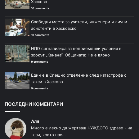
Хасково
10 comments
Свободни места за учители, инженери и лични
асистенти в Хасковско
10 comments
НПО сигнализира за неприемливи условия в
зоокът „Кенана“. Общината: Не е вярно
9 comments
Един е в Спешно отделение след катастрофа с
такси в Хасково
9 comments
ПОСЛЕДНИ КОМЕНТАРИ
Аля
Много е лесно да жертваш ЧУЖДОТО здраве - на
тези, които нас...