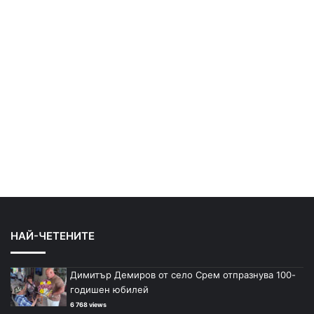
НАЙ-ЧЕТЕНИТЕ
Димитър Демиров от село Срем отпразнува 100-
годишен юбилей
6 768 views