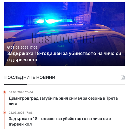
Д
Р
в
е
а
м
п
о
о
н
ж
т
а
и
р
р
и
а
а
08.08.2026 16:38
Два пожара гасиха в Хасковска област
г
т
а
в
с
о
ПОСЛЕДНИТЕ НОВИНИ
и
д
х
о
а
п
08.08.2026 20:04
в
р
Димитровград загуби първия си мач за сезона в Трета
Х
о
лига
а
в
08.08.2026 17:06
с
о
Задържаха 18-годишен за убийството на чичо си с
к
д
дървен кол
о
и