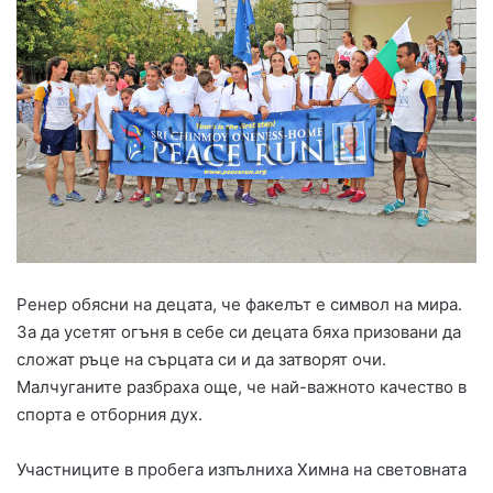
Ренер обясни на децата, че факелът е символ на мира.
За да усетят огъня в себе си децата бяха призовани да
сложат ръце на сърцата си и да затворят очи.
Малчуганите разбраха още, че най-важното качество в
спорта е отборния дух.
Участниците в пробега изпълниха Химна на световната