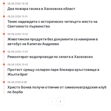
в
п
08.08.2026 16:38
с
о
Два пожара гасиха в Хасковска област
к
с
08.08.2026 15:51
а
е
Тенис надеждите с историческо четвърто място на
о
л
Световното първенство
б
а
л
т
08.08.2026 13:02
Животински продукти без документи са намерени в
а
а
автобус на Капитан Андреево
с
в
т
Х
08.08.2026 11:03
а
Ремонтират водопроводи по селата в Хасковско
с
08.08.2026 10:42
к
Протест срещу соларен парк блокира кръстовище в
о
Жълти бряг
в
с
08.08.2026 8:38
к
Христо Бонев получи отличие от симеоновградския клуб
о
по борба
П
С
р
л