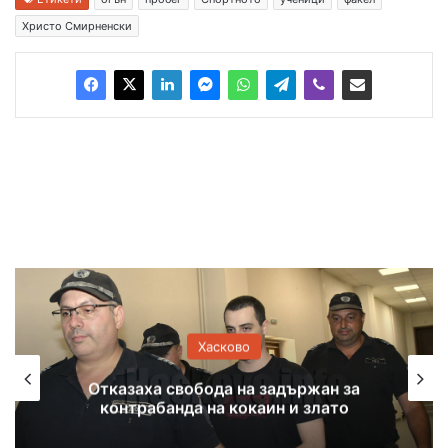
Христо Смирненски
Хасково
Оранжев код за жеги и екстремен
риск от пожари в Хасковска област