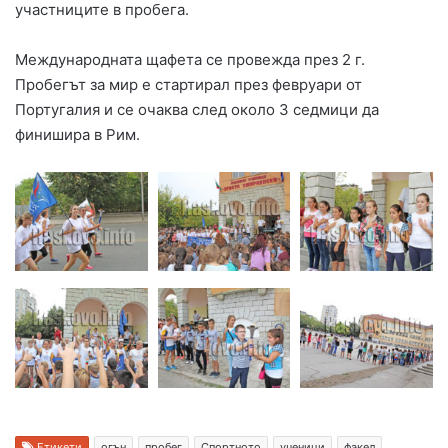
участниците в пробега.
Международната щафета се провежда през 2 г.
Пробегът за мир е стартирал през февруари от
Португалия и се очаква след около 3 седмици да
финишира в Рим.
Етикети
огън
пробег
Спортното
ученици
факел