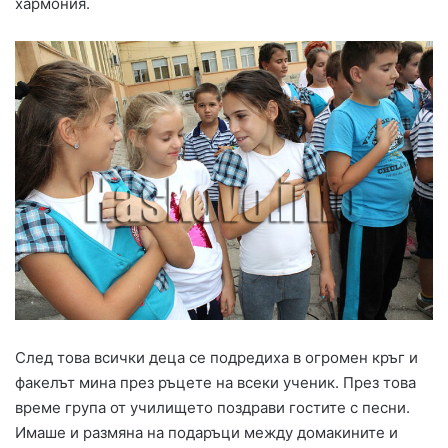
хармония.
След това всички деца се подредиха в огромен кръг и
факелът мина през ръцете на всеки ученик. През това
време група от училището поздрави гостите с песни.
Имаше и размяна на подаръци между домакините и