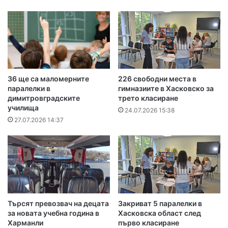
36 ще са маломерните
226 свободни места в
паралелки в
гимназиите в Хасковско за
димитровградските
трето класиране
училища
24.07.2026 15:38
27.07.2026 14:37
Търсят превозвач на децата
Закриват 5 паралелки в
за новата учебна година в
Хасковска област след
Харманли
първо класиране