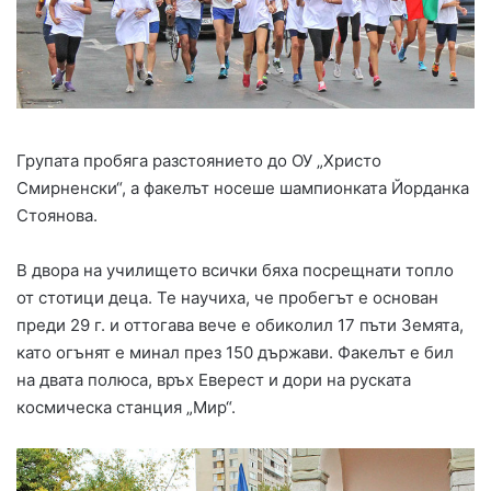
Групата пробяга разстоянието до ОУ „Христо
Смирненски“, а факелът носеше шампионката Йорданка
Стоянова.
В двора на училището всички бяха посрещнати топло
от стотици деца. Те научиха, че пробегът е основан
преди 29 г. и оттогава вече е обиколил 17 пъти Земята,
като огънят е минал през 150 държави. Факелът е бил
на двата полюса, връх Еверест и дори на руската
космическа станция „Мир“.