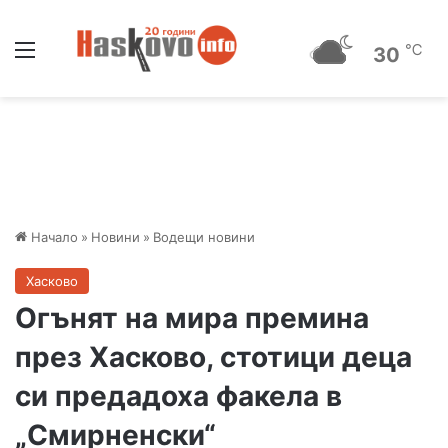
Меню
℃
30
Начало
»
Новини
»
Водещи новини
Хасково
Огънят на мира премина
през Хасково, стотици деца
си предадоха факела в
„Смирненски“