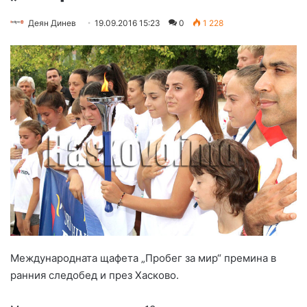
Деян Динев
19.09.2016 15:23
0
1 228
Международната щафета „Пробег за мир“ премина в
ранния следобед и през Хасково.