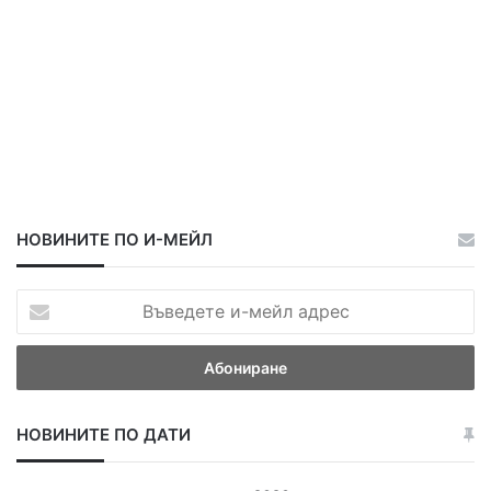
НОВИНИТЕ ПО И-МЕЙЛ
В
ъ
в
е
д
е
НОВИНИТЕ ПО ДАТИ
т
е
и