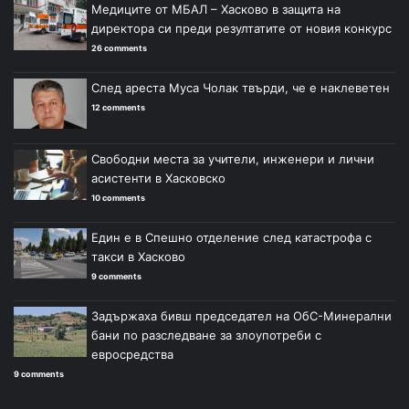
Медиците от МБАЛ – Хасково в защита на
директора си преди резултатите от новия конкурс
26 comments
След ареста Муса Чолак твърди, че е наклеветен
12 comments
Свободни места за учители, инженери и лични
асистенти в Хасковско
10 comments
Един е в Спешно отделение след катастрофа с
такси в Хасково
9 comments
Задържаха бивш председател на ОбС-Минерални
бани по разследване за злоупотреби с
евросредства
9 comments