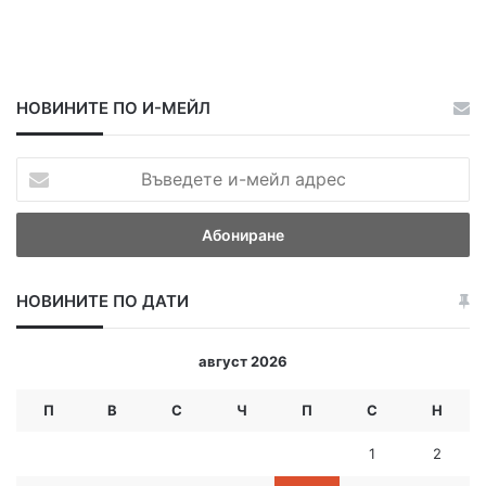
НОВИНИТЕ ПО И-МЕЙЛ
В
ъ
в
е
д
е
НОВИНИТЕ ПО ДАТИ
т
е
и
август 2026
-
м
П
В
С
Ч
П
С
Н
е
й
1
2
л