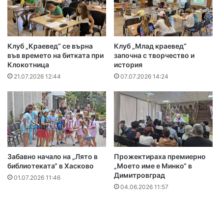
Клуб „Краевед“ се върна
Клуб „Млад краевед“
във времето на битката при
започна с творчество и
Клокотница
история
21.07.2026 12:44
07.07.2026 14:24
Забавно начало на „Лято в
Прожектираха премиерно
библиотеката“ в Хасково
„Моето име е Минко“ в
Димитровград
01.07.2026 11:46
04.06.2026 11:57