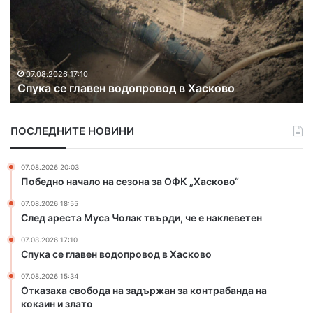
н
ж
е
в
к
07.08.2026 15:18
Оранжев код за жеги и екстремен риск от
о
пожари в Хасковска област
д
з
а
ПОСЛЕДНИТЕ НОВИНИ
ж
е
г
07.08.2026 20:03
и
Победно начало на сезона за ОФК „Хасково“
и
07.08.2026 18:55
е
След ареста Муса Чолак твърди, че е наклеветен
к
с
07.08.2026 17:10
т
Спука се главен водопровод в Хасково
р
07.08.2026 15:34
е
Отказаха свобода на задържан за контрабанда на
м
кокаин и злато
е