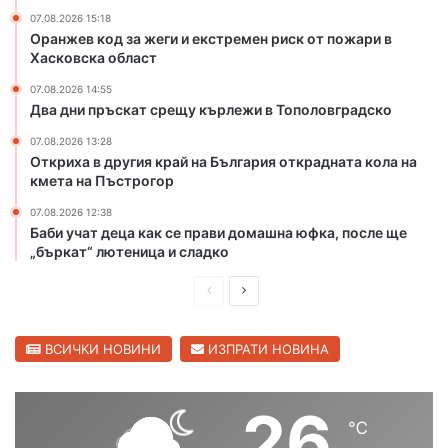
н
07.08.2026 15:18
р
Оранжев код за жеги и екстремен риск от пожари в
и
Хасковска област
с
07.08.2026 14:55
к
Два дни пръскат срещу кърлежи в Тополовградско
о
т
07.08.2026 13:28
Откриха в другия край на България открадната кола на
п
кмета на Пъстрогор
о
ж
07.08.2026 12:38
а
Баби учат деца как се прави домашна юфка, после ще
р
„бъркат“ лютеница и сладко
и
в
П
С
Х
р
л
а
е
е
ВСИЧКИ НОВИНИ
ИЗПРАТИ НОВИНА
с
к
д
д
о
и
в
26
в
℃
ш
а
с