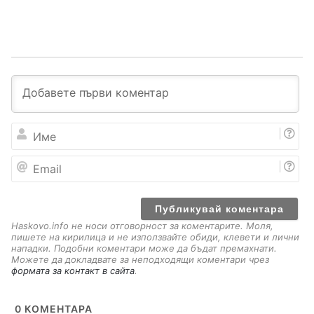
И
м
е
E
m
a
i
l
Haskovo.info не носи отговорност за коментарите. Моля,
пишете на кирилица и не използвайте обиди, клевети и лични
нападки. Подобни коментари може да бъдат премахнати.
Можете да докладвате за неподходящи коментари чрез
формата за контакт в сайта
.
0
КОМЕНТАРА