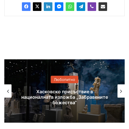
Любопитно
Самодейци се събират на фолклорен
фестивал в Поляново