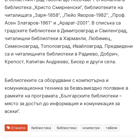
библиотека „Христо Смирненски“, библиотеките на
читалищата „Заря-1858“, „Пейо Яворов-1982“, „Проф.
Асен Златаров-1961“ и „Арарат-2001“. В списъка са
градските библиотеки в Димитровград и Свиленград,
читалищни библиотеки в Харманли, Любимец,
Симеоновград, Тополовград, Ивайловград. Предвидени
са и читалищните библиотеки в Радиево, Добрич,
Крепост, Капитан Андреево, Бисер и други села.
Библиотеките са оборудвани с компютърна и
комуникационна техника за безвъзмездно ползване в
рамките на програмата „Българските библиотеки –
място за достъп до информация и комуникация за
всеки“.
Етикети
библиотека
библиотеки
компютри
табели