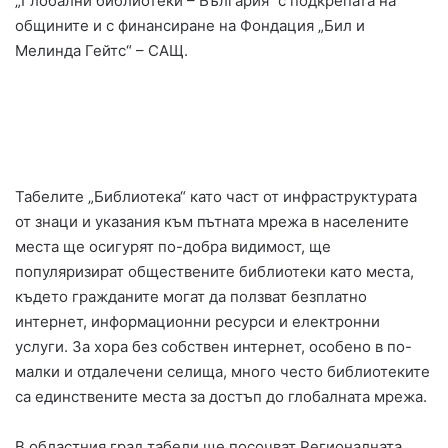
„Глобални библиотеки – България“ с подкрепата на
общините и с финансиране на Фондация „Бил и
Мелинда Гейтс“ – САЩ.
Табелите „Библиотека“ като част от инфраструктурата
от знаци и указания към пътната мрежа в населените
места ще осигурят по-добра видимост, ще
популяризират обществените библиотеки като места,
където гражданите могат да ползват безплатно
интернет, информационни ресурси и електронни
услуги. За хора без собствен интернет, особено в по-
малки и отдалечени селища, много често библиотеките
са единствените места за достъп до глобалната мрежа.
В областния град табели ще посочват Регионалната