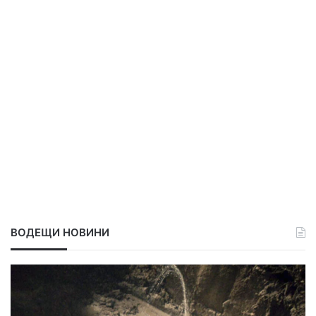
ВОДЕЩИ НОВИНИ
О
р
а